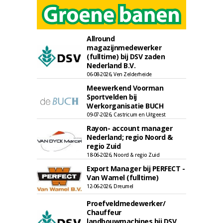
Allround
magazijnmedewerker
(fulltime) bij DSV zaden
Nederland B.V.
06-08-2026, Ven Zelderheide
Meewerkend Voorman
Sportvelden bij
Werkorganisatie BUCH
09-07-2026, Castricum en Uitgeest
Rayon- account manager
Nederland; regio Noord &
regio Zuid
18-06-2026, Noord & regio Zuid
Export Manager bij PERFECT -
Van Wamel (fulltime)
12-06-2026, Dreumel
Proefveldmedewerker/
Chauffeur
landbouwmachines bij DSV