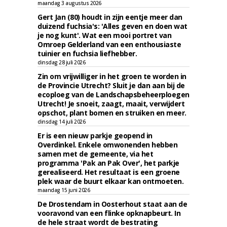
maandag 3 augustus 2026
Gert Jan (80) houdt in zijn eentje meer dan
duizend fuchsia's: 'Alles geven en doen wat
je nog kunt'. Wat een mooi portret van
Omroep Gelderland van een enthousiaste
tuinier en fuchsia liefhebber.
dinsdag 28 juli 2026
Zin om vrijwilliger in het groen te worden in
de Provincie Utrecht? Sluit je dan aan bij de
ecoploeg van de Landschapsbeheerploegen
Utrecht! Je snoeit, zaagt, maait, verwijdert
opschot, plant bomen en struiken en meer.
dinsdag 14 juli 2026
Er is een nieuw parkje geopend in
Overdinkel. Enkele omwonenden hebben
samen met de gemeente, via het
programma 'Pak an Pak Over', het parkje
gerealiseerd. Het resultaat is een groene
plek waar de buurt elkaar kan ontmoeten.
maandag 15 juni 2026
De Drostendam in Oosterhout staat aan de
vooravond van een flinke opknapbeurt. In
de hele straat wordt de bestrating