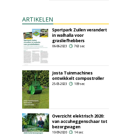
ARTIKELEN
Sportpark Zuilen verandert
in walhalla voor
grasliefhebbers
06-06-2023
763 sec
Josta Tuinmachines
ontwikkelt compostroller
25-05-2023
109 sec
Overzicht elektrisch 2020:
van accuheggenschaar tot
bezorgwagen
10-09-2020
14 sec