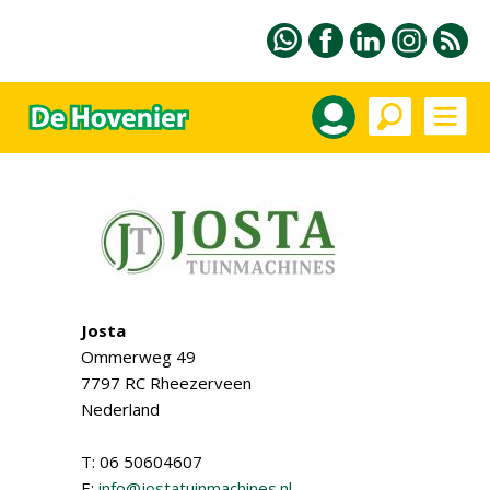
Josta
Ommerweg 49
7797 RC Rheezerveen
Nederland
T: 06 50604607
E:
info@jostatuinmachines.nl