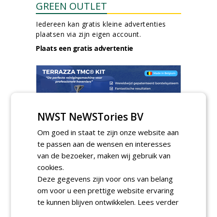
GREEN OUTLET
Iedereen kan gratis kleine advertenties
plaatsen via zijn eigen account.
Plaats een gratis advertentie
NWST NeWSTories BV
Om goed in staat te zijn onze website aan
AGENDA
te passen aan de wensen en interesses
Roadshow over
van de bezoeker, maken wij gebruik van
GreentoColour en Heem in
cookies.
Swalmen
Deze gegevens zijn voor ons van belang
woensdag 12 augustus 2026
om voor u een prettige website ervaring
Menkehorst houdt
te kunnen blijven ontwikkelen.
Lees verder
najaarsbeurs met aanbod
van ruim 100 kwekers