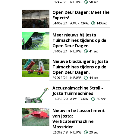
01-06-2023 | NIEUWS
58 sec
Open Deur Dagen: Meet the
Experts!
04-10-2021 | ADVERTORIAL
140 sec
Meer nieuws bij Josta
Tuimachines tijdens op de
Open Deur Dagen
01-10-2021 | NIEUWS
41 sec
Nieuwe bladzuiger bij Josta
Tuimachines tijdens op de
Open Deur Dagen.
29-09-2021 | NIEUWS
44 sec
Accuzaaimachine Stroll -
Josta Tuinmachines
01-07-2020 | ADVERTORIAL
20 sec
Nieuw in het assortiment
van Josta:
Verticuteermachine
Mossrider
02-09-2018 | NIEUWS
29 sec