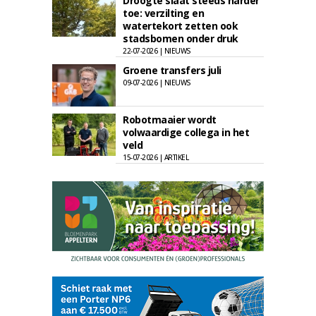
Droogte slaat steeds harder
toe: verzilting en
watertekort zetten ook
stadsbomen onder druk
22-07-2026 | NIEUWS
Groene transfers juli
09-07-2026 | NIEUWS
Robotmaaier wordt
volwaardige collega in het
veld
15-07-2026 | ARTIKEL