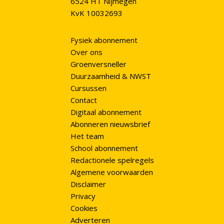
6524 HT Nijmegen
KvK 10032693
Fysiek abonnement
Over ons
Groenversneller
Duurzaamheid & NWST
Cursussen
Contact
Digitaal abonnement
Abonneren nieuwsbrief
Het team
School abonnement
Redactionele spelregels
Algemene voorwaarden
Disclaimer
Privacy
Cookies
Adverteren