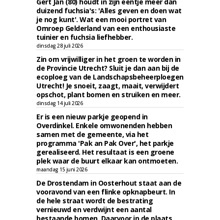
Gert Jan (80) houdt in zijn eentje meer dan
duizend fuchsia's: 'Alles geven en doen wat
je nog kunt'. Wat een mooi portret van
Omroep Gelderland van een enthousiaste
tuinier en fuchsia liefhebber.
dinsdag 28 juli 2026
Zin om vrijwilliger in het groen te worden in
de Provincie Utrecht? Sluit je dan aan bij de
ecoploeg van de Landschapsbeheerploegen
Utrecht! Je snoeit, zaagt, maait, verwijdert
opschot, plant bomen en struiken en meer.
dinsdag 14 juli 2026
Er is een nieuw parkje geopend in
Overdinkel. Enkele omwonenden hebben
samen met de gemeente, via het
programma 'Pak an Pak Over', het parkje
gerealiseerd. Het resultaat is een groene
plek waar de buurt elkaar kan ontmoeten.
maandag 15 juni 2026
De Drostendam in Oosterhout staat aan de
vooravond van een flinke opknapbeurt. In
de hele straat wordt de bestrating
vernieuwd en verdwijnt een aantal
bestaande bomen. Daarvoor in de plaats