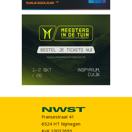
Fransestraat 41
6524 HT Nijmegen
KvK 10032693