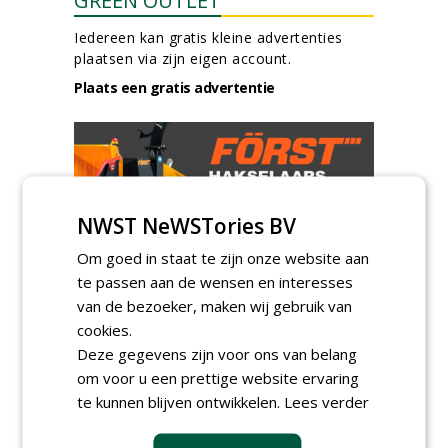
GREEN OUTLET
Iedereen kan gratis kleine advertenties
plaatsen via zijn eigen account.
Plaats een gratis advertentie
NWST NeWSTories BV
Om goed in staat te zijn onze website aan
AGENDA
te passen aan de wensen en interesses
van de bezoeker, maken wij gebruik van
Roadshow over
GreentoColour en Heem in
cookies.
Swalmen
Deze gegevens zijn voor ons van belang
woensdag 12 augustus 2026
om voor u een prettige website ervaring
Menkehorst houdt
te kunnen blijven ontwikkelen.
Lees verder
najaarsbeurs met aanbod
van ruim 100 kwekers
maandag 24 augustus 2026