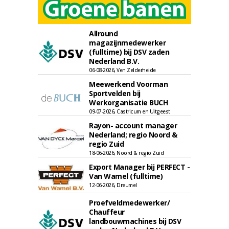
Allround
magazijnmedewerker
(fulltime) bij DSV zaden
Nederland B.V.
06-08-2026, Ven Zelderheide
Meewerkend Voorman
Sportvelden bij
Werkorganisatie BUCH
09-07-2026, Castricum en Uitgeest
Rayon- account manager
Nederland; regio Noord &
regio Zuid
18-06-2026, Noord & regio Zuid
Export Manager bij PERFECT -
Van Wamel (fulltime)
12-06-2026, Dreumel
Proefveldmedewerker/
Chauffeur
landbouwmachines bij DSV