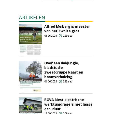
ARTIKELEN
Alfred Meiberg is meester
van het Zwolse gras
06-06-2024
229 sec
Over een dakjungle,
bladstudie,
zweetdruppelkaart en
boomverhuizing
06-06-2024
323 sec
ROVA kiest elektrische
werktuigdragers met lange
accuduur
15-09-2023
208 sec