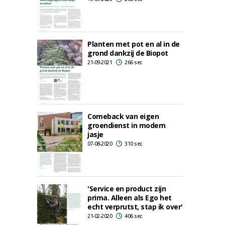
Planten met pot en al in de
grond dankzij de Biopot
21-09-2021
266 sec
Comeback van eigen
groendienst in modern
jasje
07-08-2020
310 sec
'Service en product zijn
prima. Alleen als Ego het
echt verprutst, stap ik over'
21-02-2020
406 sec