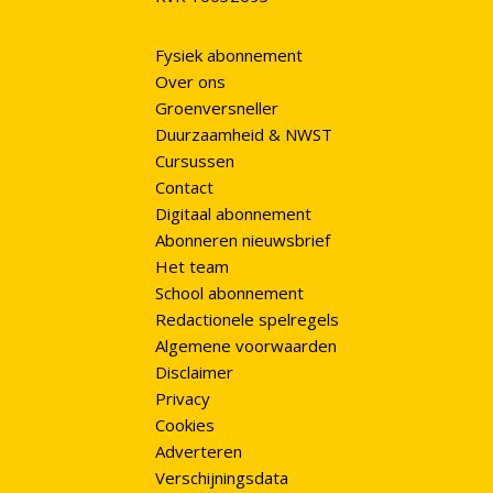
Fysiek abonnement
Over ons
Groenversneller
Duurzaamheid & NWST
Cursussen
Contact
Digitaal abonnement
Abonneren nieuwsbrief
Het team
School abonnement
Redactionele spelregels
Algemene voorwaarden
Disclaimer
Privacy
Cookies
Adverteren
Verschijningsdata