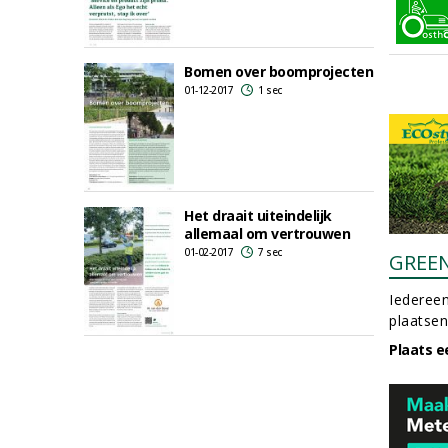
Bomen over boomprojecten
01-12-2017
1 sec
Het draait uiteindelijk
allemaal om vertrouwen
01-02-2017
7 sec
GREE
Iedereen
plaatsen
Plaats e