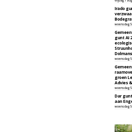
vrijdag 7 au
Irado g
verzwaa
Bodegrav
woensdag 5
Gemeent
gunt AI
ecologis
Struunho
Dolmans 
woensdag 5
Gemeent
raamove
groen L
Advies &
woensdag 5
Dar gun
aan Enge
woensdag 5