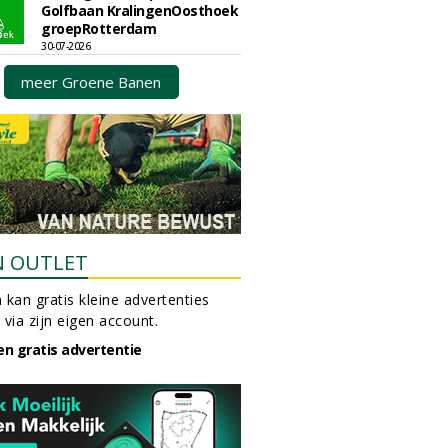
Golfbaan KralingenOosthoek
groepRotterdam
30-07-2026
meer Groene Banen
N OUTLET
 kan gratis kleine advertenties
 via zijn eigen account.
en gratis advertentie