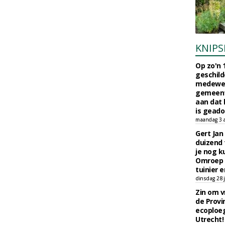
KNIPS
Op zo'n 
geschild
medewerk
gemeent
aan dat
is geado
maandag 3 
Gert Jan
duizend 
je nog k
Omroep 
tuinier e
dinsdag 28 j
Zin om vr
de Provin
ecoploe
Utrecht!