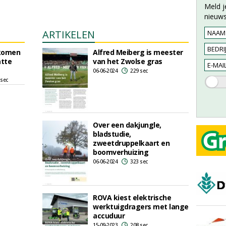
Meld j
nieuws
ARTIKELEN
komen
Alfred Meiberg is meester
atte
van het Zwolse gras
06-06-2024
229 sec
 sec
Over een dakjungle,
bladstudie,
zweetdruppelkaart en
boomverhuizing
06-06-2024
323 sec
ROVA kiest elektrische
werktuigdragers met lange
accuduur
15-09-2023
208 sec