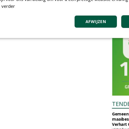
 verder
AFWIJZEN
TEND
Gemeent
maaibes
Verhart 