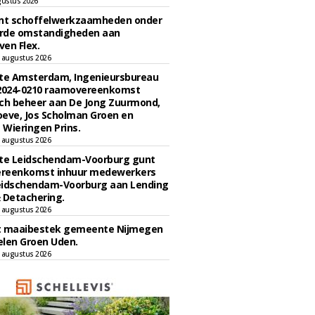
gustus 2026
unt schoffelwerkzaamheden onder
rde omstandigheden aan
en Flex.
 augustus 2026
e Amsterdam, Ingenieursbureau
 2024-0210 raamovereenkomst
ch beheer aan De Jong Zuurmond,
eve, Jos Scholman Groen en
Wieringen Prins.
 augustus 2026
e Leidschendam-Voorburg gunt
reenkomst inhuur medewerkers
eidschendam-Voorburg aan Lending
 Detachering.
 augustus 2026
t maaibestek gemeente Nijmegen
len Groen Uden.
 augustus 2026