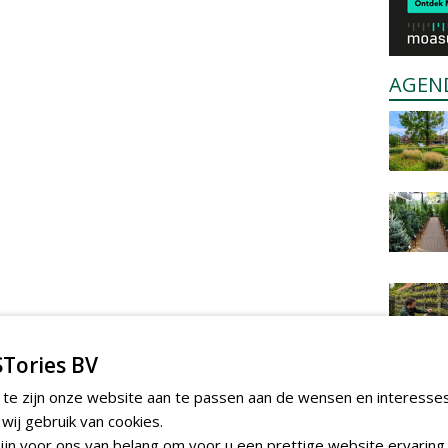
AGEN
Tories BV
 te zijn onze website aan te passen aan de wensen en interesse
ij gebruik van cookies.
jn voor ons van belang om voor u een prettige website ervaring 