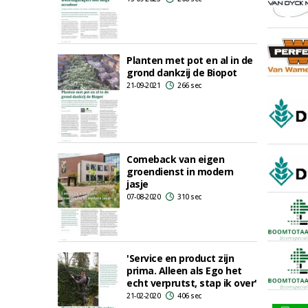
Planten met pot en al in de
grond dankzij de Biopot
21-09-2021
266 sec
Comeback van eigen
groendienst in modern
jasje
07-08-2020
310 sec
'Service en product zijn
prima. Alleen als Ego het
echt verprutst, stap ik over'
21-02-2020
406 sec