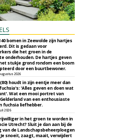
ELS
140 bomen in Zeewolde zijn hartjes
erd. Dit is gedaan voor
ers die het groen in de
e onderhouden. De hartjes geven
 het stukje grond rondom een boom
pteerd door een buurtbewoner.
augustus 2026
 (80) houdt in zijn eentje meer dan
fuchsia's: 'Alles geven en doen wat
unt'. Wat een mooi portret van
Gelderland van een enthousiaste
n fuchsia liefhebber.
uli 2026
ijwilliger in het groen te worden in
cie Utrecht? Sluit je dan aan bij de
g van de Landschapsbeheerploegen
 Je snoeit, zaagt, maait, verwijdert