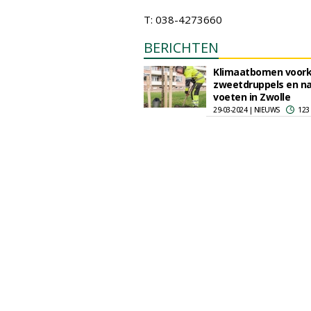
T: 038-4273660
BERICHTEN
Klimaatbomen voor
zweetdruppels en n
voeten in Zwolle
29-03-2024 | NIEUWS
123