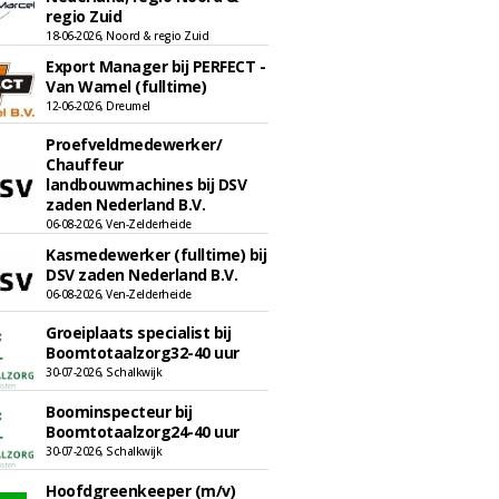
regio Zuid
18-06-2026, Noord & regio Zuid
Export Manager bij PERFECT -
Van Wamel (fulltime)
12-06-2026, Dreumel
Proefveldmedewerker/
Chauffeur
landbouwmachines bij DSV
zaden Nederland B.V.
06-08-2026, Ven-Zelderheide
Kasmedewerker (fulltime) bij
DSV zaden Nederland B.V.
06-08-2026, Ven-Zelderheide
Groeiplaats specialist bij
Boomtotaalzorg32-40 uur
30-07-2026, Schalkwijk
Boominspecteur bij
Boomtotaalzorg24-40 uur
30-07-2026, Schalkwijk
Hoofdgreenkeeper (m/v)