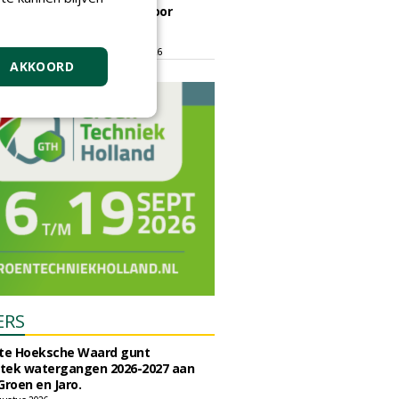
ontmoetingsplek voor
stedelijk groen
dinsdag 15 september 2026
t/m vrijdag 18 september 2026
AKKOORD
ERS
e Hoeksche Waard gunt
tek watergangen 2026-2027 aan
Groen en Jaro.