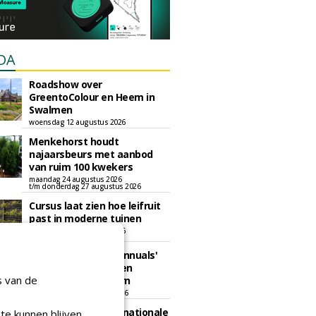
DA
Roadshow over
GreentoColour en Heem in
Swalmen
woensdag 12 augustus 2026
Menkehorst houdt
najaarsbeurs met aanbod
van ruim 100 kwekers
maandag 24 augustus 2026
t/m donderdag 27 augustus 2026
Cursus laat zien hoe leifruit
past in moderne tuinen
woensdag 26 augustus 2026
Vakdag 'All About Annuals'
zet eenjarige planten
s van de
centraal in Appeltern
donderdag 27 augustus 2026
GaLaBau 2026: internationale
te kunnen blijven