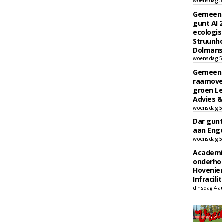
woensdag 5
Gemeent
gunt AI
ecologis
Struunho
Dolmans 
woensdag 5
Gemeent
raamove
groen L
Advies &
woensdag 5
Dar gun
aan Enge
woensdag 5
Academi
onderho
Hovenie
Infracilit
dinsdag 4 a