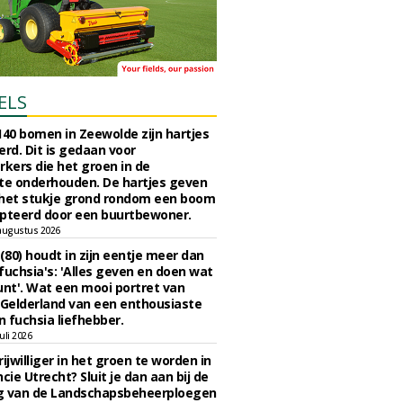
ELS
140 bomen in Zeewolde zijn hartjes
erd. Dit is gedaan voor
ers die het groen in de
e onderhouden. De hartjes geven
 het stukje grond rondom een boom
pteerd door een buurtbewoner.
augustus 2026
 (80) houdt in zijn eentje meer dan
fuchsia's: 'Alles geven en doen wat
unt'. Wat een mooi portret van
Gelderland van een enthousiaste
n fuchsia liefhebber.
uli 2026
ijwilliger in het groen te worden in
cie Utrecht? Sluit je dan aan bij de
g van de Landschapsbeheerploegen