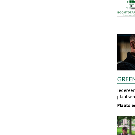
GREE
Iedereen
plaatsen
Plaats e