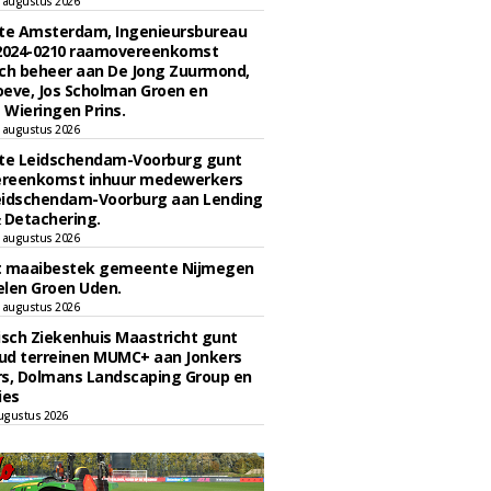
 augustus 2026
e Amsterdam, Ingenieursbureau
 2024-0210 raamovereenkomst
ch beheer aan De Jong Zuurmond,
eve, Jos Scholman Groen en
Wieringen Prins.
 augustus 2026
e Leidschendam-Voorburg gunt
reenkomst inhuur medewerkers
eidschendam-Voorburg aan Lending
 Detachering.
 augustus 2026
t maaibestek gemeente Nijmegen
len Groen Uden.
 augustus 2026
sch Ziekenhuis Maastricht gunt
ud terreinen MUMC+ aan Jonkers
rs, Dolmans Landscaping Group en
ies
ugustus 2026