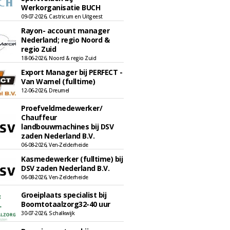
Werkorganisatie BUCH
09-07-2026, Castricum en Uitgeest
Rayon- account manager
Nederland; regio Noord &
regio Zuid
18-06-2026, Noord & regio Zuid
Export Manager bij PERFECT -
Van Wamel (fulltime)
12-06-2026, Dreumel
Proefveldmedewerker/
Chauffeur
landbouwmachines bij DSV
zaden Nederland B.V.
06-08-2026, Ven-Zelderheide
Kasmedewerker (fulltime) bij
DSV zaden Nederland B.V.
06-08-2026, Ven-Zelderheide
Groeiplaats specialist bij
Boomtotaalzorg32-40 uur
30-07-2026, Schalkwijk