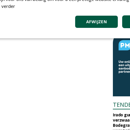
 verder
AFWIJZEN
TEND
Irado g
verzwaa
Bodegrav