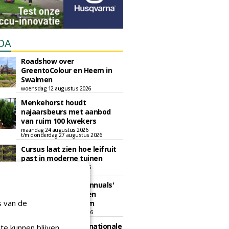
DA
Roadshow over
GreentoColour en Heem in
Swalmen
woensdag 12 augustus 2026
Menkehorst houdt
najaarsbeurs met aanbod
van ruim 100 kwekers
maandag 24 augustus 2026
t/m donderdag 27 augustus 2026
Cursus laat zien hoe leifruit
past in moderne tuinen
woensdag 26 augustus 2026
Vakdag 'All About Annuals'
zet eenjarige planten
s van de
centraal in Appeltern
donderdag 27 augustus 2026
GaLaBau 2026: internationale
te kunnen blijven