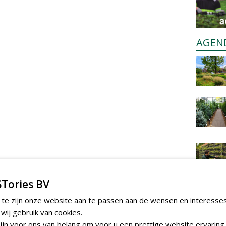
AGEN
Tories BV
 te zijn onze website aan te passen aan de wensen en interesse
ij gebruik van cookies.
jn voor ons van belang om voor u een prettige website ervaring 