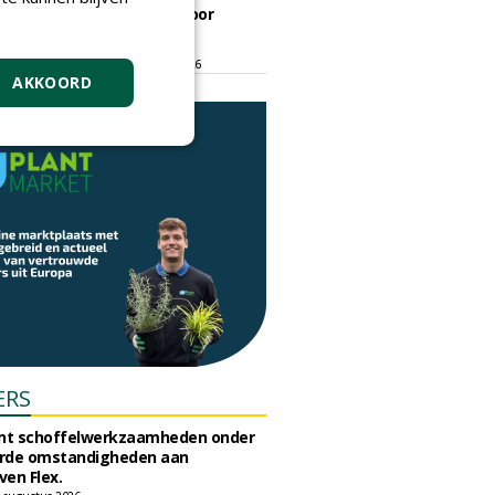
ontmoetingsplek voor
stedelijk groen
dinsdag 15 september 2026
t/m vrijdag 18 september 2026
AKKOORD
ERS
unt schoffelwerkzaamheden onder
rde omstandigheden aan
en Flex.