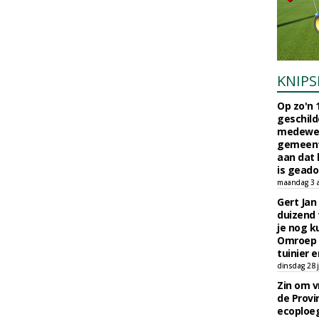
KNIPS
Op zo'n 
geschild
medewerk
gemeent
aan dat
is geado
maandag 3 
Gert Jan
duizend 
je nog k
Omroep 
tuinier e
dinsdag 28 j
Zin om vr
de Provin
ecoploe