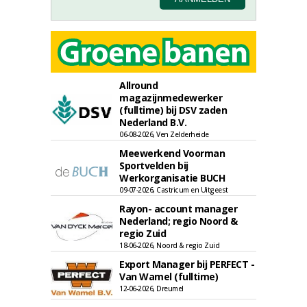
Allround
magazijnmedewerker
(fulltime) bij DSV zaden
Nederland B.V.
06-08-2026, Ven Zelderheide
Meewerkend Voorman
Sportvelden bij
Werkorganisatie BUCH
09-07-2026, Castricum en Uitgeest
Rayon- account manager
Nederland; regio Noord &
regio Zuid
18-06-2026, Noord & regio Zuid
Export Manager bij PERFECT -
Van Wamel (fulltime)
12-06-2026, Dreumel