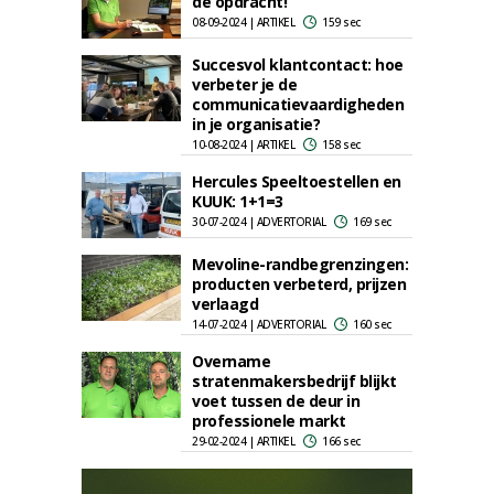
de opdracht!
08-09-2024 | ARTIKEL
159 sec
Succesvol klantcontact: hoe
verbeter je de
communicatievaardigheden
in je organisatie?
10-08-2024 | ARTIKEL
158 sec
Hercules Speeltoestellen en
KUUK: 1+1=3
30-07-2024 | ADVERTORIAL
169 sec
Mevoline-randbegrenzingen:
producten verbeterd, prijzen
verlaagd
14-07-2024 | ADVERTORIAL
160 sec
Overname
stratenmakersbedrijf blijkt
voet tussen de deur in
professionele markt
29-02-2024 | ARTIKEL
166 sec