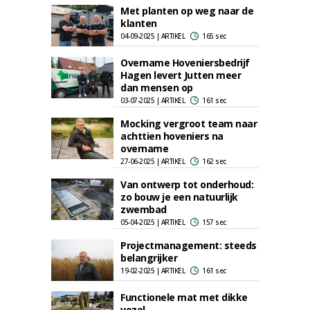
Met planten op weg naar de
klanten
04-09-2025 | ARTIKEL
165 sec
Overname Hoveniersbedrijf
Hagen levert Jutten meer
dan mensen op
03-07-2025 | ARTIKEL
161 sec
Mocking vergroot team naar
achttien hoveniers na
overname
27-06-2025 | ARTIKEL
162 sec
Van ontwerp tot onderhoud:
zo bouw je een natuurlijk
zwembad
05-04-2025 | ARTIKEL
157 sec
Projectmanagement: steeds
belangrijker
19-02-2025 | ARTIKEL
161 sec
Functionele mat met dikke
vezel