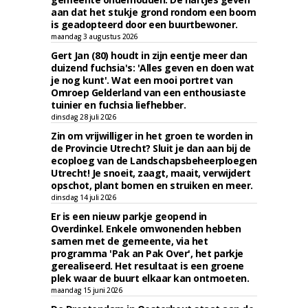
aan dat het stukje grond rondom een boom
is geadopteerd door een buurtbewoner.
maandag 3 augustus 2026
Gert Jan (80) houdt in zijn eentje meer dan
duizend fuchsia's: 'Alles geven en doen wat
je nog kunt'. Wat een mooi portret van
Omroep Gelderland van een enthousiaste
tuinier en fuchsia liefhebber.
dinsdag 28 juli 2026
Zin om vrijwilliger in het groen te worden in
de Provincie Utrecht? Sluit je dan aan bij de
ecoploeg van de Landschapsbeheerploegen
Utrecht! Je snoeit, zaagt, maait, verwijdert
opschot, plant bomen en struiken en meer.
dinsdag 14 juli 2026
Er is een nieuw parkje geopend in
Overdinkel. Enkele omwonenden hebben
samen met de gemeente, via het
programma 'Pak an Pak Over', het parkje
gerealiseerd. Het resultaat is een groene
plek waar de buurt elkaar kan ontmoeten.
maandag 15 juni 2026