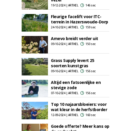
19-12-2024 | ARTIKEL
146 sec
Fleurige facelift voor ITC-
terrein in Hazerswoude-Dorp
24-10-2024 | ARTIKEL
159 sec
Amevo breidt verder uit
09-10-2024 | ARTIKEL
150 sec
Grass Supply levert 25
soorten kunstgras
09-10-2024 | ARTIKEL
156 sec
Altijd een fatsoenlijke en
stevige zode
07-10-2024 | ARTIKEL
156 sec
Top 10 najaarsbloeiers: voor
wat kleur in de herfstborder
12-09-2024 | ARTIKEL
160 sec
Goede offerte? Meer kans op