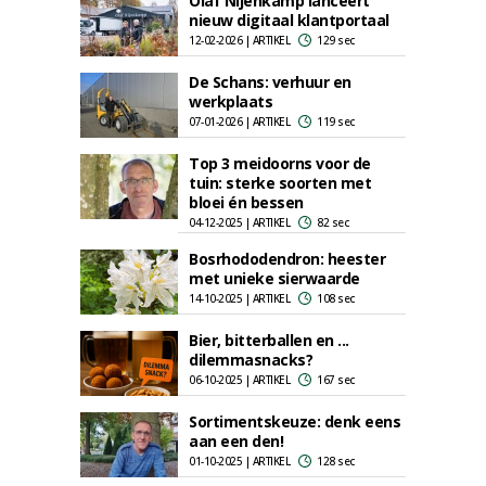
Olaf Nijenkamp lanceert
nieuw digitaal klantportaal
12-02-2026 | ARTIKEL
129 sec
De Schans: verhuur en
werkplaats
07-01-2026 | ARTIKEL
119 sec
Top 3 meidoorns voor de
tuin: sterke soorten met
bloei én bessen
04-12-2025 | ARTIKEL
82 sec
Bosrhododendron: heester
met unieke sierwaarde
14-10-2025 | ARTIKEL
108 sec
Bier, bitterballen en ...
dilemmasnacks?
06-10-2025 | ARTIKEL
167 sec
Sortimentskeuze: denk eens
aan een den!
01-10-2025 | ARTIKEL
128 sec