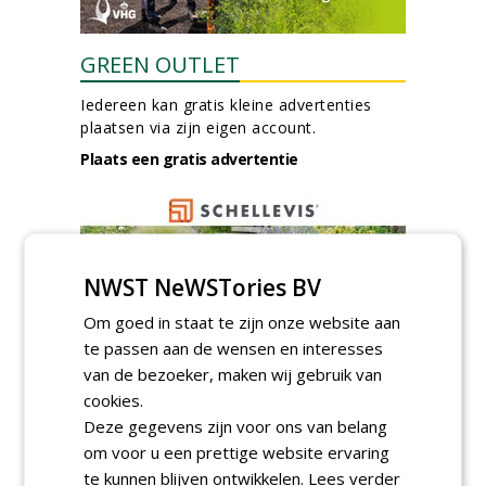
GREEN OUTLET
Iedereen kan gratis kleine advertenties
plaatsen via zijn eigen account.
Plaats een gratis advertentie
NWST NeWSTories BV
Om goed in staat te zijn onze website aan
te passen aan de wensen en interesses
AGENDA
van de bezoeker, maken wij gebruik van
Roadshow over
cookies.
GreentoColour en Heem in
Deze gegevens zijn voor ons van belang
Swalmen
om voor u een prettige website ervaring
woensdag 12 augustus 2026
te kunnen blijven ontwikkelen.
Lees verder
Menkehorst houdt