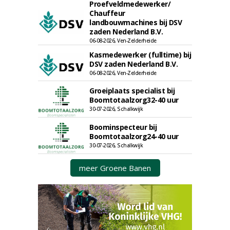
Proefveldmedewerker/
Chauffeur
landbouwmachines bij DSV
zaden Nederland B.V.
06-08-2026, Ven-Zelderheide
Kasmedewerker (fulltime) bij
DSV zaden Nederland B.V.
06-08-2026, Ven-Zelderheide
Groeiplaats specialist bij
Boomtotaalzorg32-40 uur
30-07-2026, Schalkwijk
Boominspecteur bij
Boomtotaalzorg24-40 uur
30-07-2026, Schalkwijk
meer Groene Banen