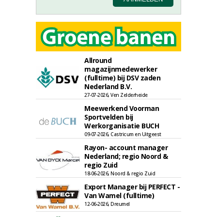
Allround
magazijnmedewerker
(fulltime) bij DSV zaden
Nederland B.V.
27-07-2026, Ven Zelderheide
Meewerkend Voorman
Sportvelden bij
Werkorganisatie BUCH
09-07-2026, Castricum en Uitgeest
Rayon- account manager
Nederland; regio Noord &
regio Zuid
18-06-2026, Noord & regio Zuid
Export Manager bij PERFECT -
Van Wamel (fulltime)
12-06-2026, Dreumel