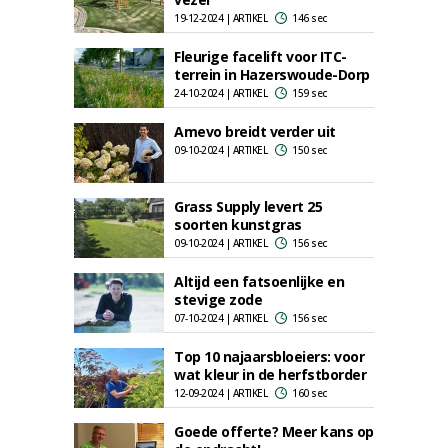
19-12-2024 | ARTIKEL
146 sec
Fleurige facelift voor ITC-
terrein in Hazerswoude-Dorp
24-10-2024 | ARTIKEL
159 sec
Amevo breidt verder uit
09-10-2024 | ARTIKEL
150 sec
Grass Supply levert 25
soorten kunstgras
09-10-2024 | ARTIKEL
156 sec
Altijd een fatsoenlijke en
stevige zode
07-10-2024 | ARTIKEL
156 sec
Top 10 najaarsbloeiers: voor
wat kleur in de herfstborder
12-09-2024 | ARTIKEL
160 sec
Goede offerte? Meer kans op