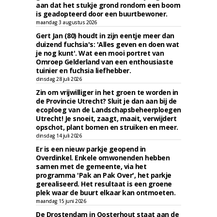
aan dat het stukje grond rondom een boom
is geadopteerd door een buurtbewoner.
maandag 3 augustus 2026
Gert Jan (80) houdt in zijn eentje meer dan
duizend fuchsia's: 'Alles geven en doen wat
je nog kunt'. Wat een mooi portret van
Omroep Gelderland van een enthousiaste
tuinier en fuchsia liefhebber.
dinsdag 28 juli 2026
Zin om vrijwilliger in het groen te worden in
de Provincie Utrecht? Sluit je dan aan bij de
ecoploeg van de Landschapsbeheerploegen
Utrecht! Je snoeit, zaagt, maait, verwijdert
opschot, plant bomen en struiken en meer.
dinsdag 14 juli 2026
Er is een nieuw parkje geopend in
Overdinkel. Enkele omwonenden hebben
samen met de gemeente, via het
programma 'Pak an Pak Over', het parkje
gerealiseerd. Het resultaat is een groene
plek waar de buurt elkaar kan ontmoeten.
maandag 15 juni 2026
De Drostendam in Oosterhout staat aan de