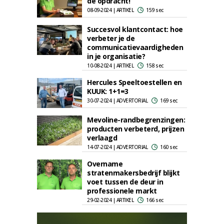
de opdracht!
08-09-2024 | ARTIKEL
159 sec
Succesvol klantcontact: hoe
verbeter je de
communicatievaardigheden
in je organisatie?
10-08-2024 | ARTIKEL
158 sec
Hercules Speeltoestellen en
KUUK: 1+1=3
30-07-2024 | ADVERTORIAL
169 sec
Mevoline-randbegrenzingen:
producten verbeterd, prijzen
verlaagd
14-07-2024 | ADVERTORIAL
160 sec
Overname
stratenmakersbedrijf blijkt
voet tussen de deur in
professionele markt
29-02-2024 | ARTIKEL
166 sec