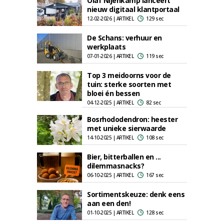
Olaf Nijenkamp lanceert
nieuw digitaal klantportaal
12-02-2026 | ARTIKEL
129 sec
De Schans: verhuur en
werkplaats
07-01-2026 | ARTIKEL
119 sec
Top 3 meidoorns voor de
tuin: sterke soorten met
bloei én bessen
04-12-2025 | ARTIKEL
82 sec
Bosrhododendron: heester
met unieke sierwaarde
14-10-2025 | ARTIKEL
108 sec
Bier, bitterballen en ...
dilemmasnacks?
06-10-2025 | ARTIKEL
167 sec
Sortimentskeuze: denk eens
aan een den!
01-10-2025 | ARTIKEL
128 sec