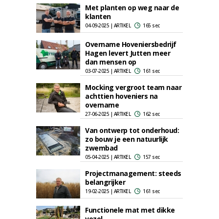
Met planten op weg naar de
klanten
04-09-2025 | ARTIKEL
165 sec
Overname Hoveniersbedrijf
Hagen levert Jutten meer
dan mensen op
03-07-2025 | ARTIKEL
161 sec
Mocking vergroot team naar
achttien hoveniers na
overname
27-06-2025 | ARTIKEL
162 sec
Van ontwerp tot onderhoud:
zo bouw je een natuurlijk
zwembad
05-04-2025 | ARTIKEL
157 sec
Projectmanagement: steeds
belangrijker
19-02-2025 | ARTIKEL
161 sec
Functionele mat met dikke
vezel