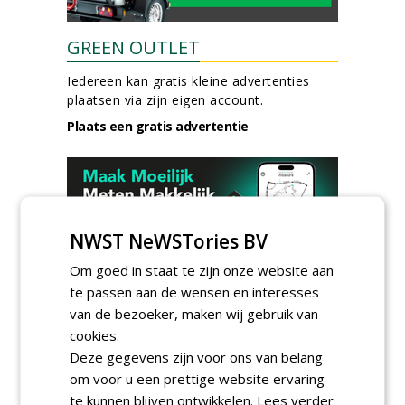
GREEN OUTLET
Iedereen kan gratis kleine advertenties
plaatsen via zijn eigen account.
Plaats een gratis advertentie
NWST NeWSTories BV
Om goed in staat te zijn onze website aan
AGENDA
te passen aan de wensen en interesses
van de bezoeker, maken wij gebruik van
Roadshow over
cookies.
GreentoColour en Heem in
Deze gegevens zijn voor ons van belang
Swalmen
woensdag 12 augustus 2026
om voor u een prettige website ervaring
Menkehorst houdt
te kunnen blijven ontwikkelen.
Lees verder