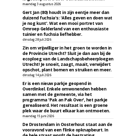
maandag 3 augustus 2026
Gert Jan (80) houdt in zijn eentje meer dan
duizend fuchsia's: 'Alles geven en doen wat
je nog kunt'. Wat een mooi portret van
Omroep Gelderland van een enthousiaste
tuinier en fuchsia liefhebber.
dinsdag 28 juli 2026
Zin om vrijwilliger in het groen te worden in
de Provincie Utrecht? Sluit je dan aan bij de
ecoploeg van de Landschapsbeheerploegen
Utrecht! Je snoeit, zaagt, maait, verwijdert
opschot, plant bomen en struiken en meer.
dinsdag 14 juli 2026
Er is een nieuw parkje geopend in
Overdinkel. Enkele omwonenden hebben
samen met de gemeente, via het
programma 'Pak an Pak Over', het parkje
gerealiseerd. Het resultaat is een groene
plek waar de buurt elkaar kan ontmoeten.
maandag 15 juni 2026
De Drostendam in Oosterhout staat aan de
vooravond van een flinke opknapbeurt. In
de hele straat wordt de bestrating