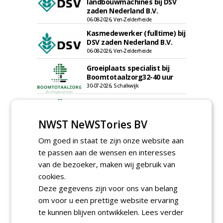
landbouwmachines bij DSV
zaden Nederland B.V.
06-08-2026, Ven-Zelderheide
Kasmedewerker (fulltime) bij
DSV zaden Nederland B.V.
06-08-2026, Ven-Zelderheide
Groeiplaats specialist bij
Boomtotaalzorg32-40 uur
30-07-2026, Schalkwijk
Boominspecteur bij
Boomtotaalzorg24-40 uur
NWST NeWSTories BV
30-07-2026, Schalkwijk
Om goed in staat te zijn onze website aan
meer Groene Banen
te passen aan de wensen en interesses
van de bezoeker, maken wij gebruik van
cookies.
Deze gegevens zijn voor ons van belang
om voor u een prettige website ervaring
te kunnen blijven ontwikkelen.
Lees verder