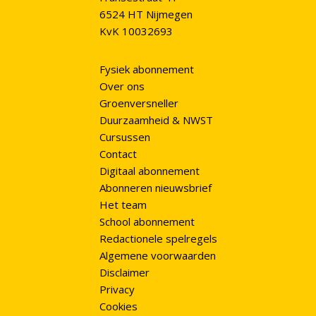
6524 HT Nijmegen
KvK 10032693
Fysiek abonnement
Over ons
Groenversneller
Duurzaamheid & NWST
Cursussen
Contact
Digitaal abonnement
Abonneren nieuwsbrief
Het team
School abonnement
Redactionele spelregels
Algemene voorwaarden
Disclaimer
Privacy
Cookies