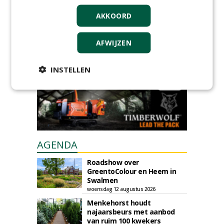
GREEN OUTLET
AKKOORD
Iedereen kan gratis kleine advertenties
plaatsen via zijn eigen account.
AFWIJZEN
Plaats een gratis advertentie
INSTELLEN
AGENDA
Roadshow over
GreentoColour en Heem in
Swalmen
woensdag 12 augustus 2026
Menkehorst houdt
najaarsbeurs met aanbod
van ruim 100 kwekers