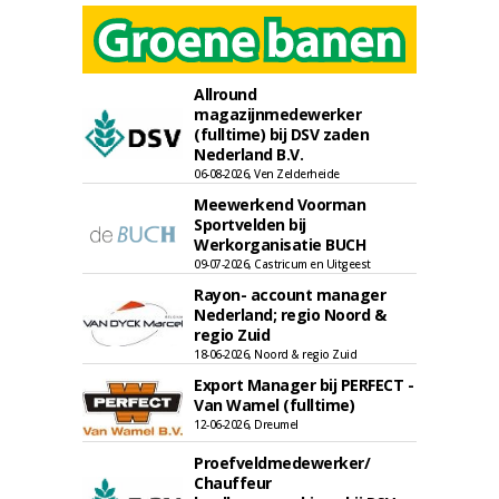
Allround
magazijnmedewerker
(fulltime) bij DSV zaden
Nederland B.V.
06-08-2026, Ven Zelderheide
Meewerkend Voorman
Sportvelden bij
Werkorganisatie BUCH
09-07-2026, Castricum en Uitgeest
Rayon- account manager
Nederland; regio Noord &
regio Zuid
18-06-2026, Noord & regio Zuid
Export Manager bij PERFECT -
Van Wamel (fulltime)
12-06-2026, Dreumel
Proefveldmedewerker/
Chauffeur