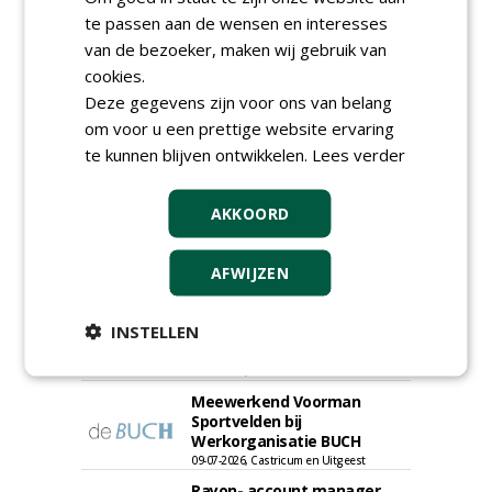
te passen aan de wensen en interesses
van de bezoeker, maken wij gebruik van
cookies.
Deze gegevens zijn voor ons van belang
om voor u een prettige website ervaring
te kunnen blijven ontwikkelen.
Lees verder
AKKOORD
AFWIJZEN
Allround
magazijnmedewerker
INSTELLEN
(fulltime) bij DSV zaden
Nederland B.V.
06-08-2026, Ven Zelderheide
Meewerkend Voorman
Sportvelden bij
Werkorganisatie BUCH
09-07-2026, Castricum en Uitgeest
Rayon- account manager