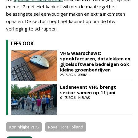
en met 7 mei. Het kabinet wil met de maatregel het
belastingstelsel eenvoudiger maken en extra inkomsten
ophalen. De sector roept het kabinet op om de btw-
verhoging te schrappen.
LEES OOK
VHG waarschuwt:
spookfacturen, datalekken en
gijzelsoftware bedreigen ook
kleine groenbedrijven
25-05-2026 | ARTIKEL
Ledenevent VHG brengt
sector samen op 11 juni
01-05-2026 | NIEUWS
Koninklijke VHG
Royal FloraHolland