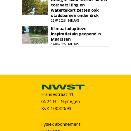
toe: verzilting en
watertekort zetten ook
stadsbomen onder druk
22-07-2026 | NIEUWS
Klimaatadaptieve
inspiratietuin geopend in
Maarssen
14-07-2026 | NIEUWS
Fransestraat 41
6524 HT Nijmegen
KvK 10032693
Fysiek abonnement