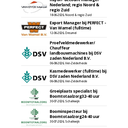
Nederland; regio Noord &
regio Zuid
18-06-2026, Noord & regio Zuid
Export Manager bij PERFECT -
Van Wamel (fulltime)
12-06-2026, Dreumel
Proefveldmedewerker/
Chauffeur
landbouwmachines bij DSV
zaden Nederland B.V.
06-08-2026, Ven-Zelderheide
Kasmedewerker (fulltime) bij
DSV zaden Nederland B.V.
06-08-2026, Ven-Zelderheide
Groeiplaats specialist bij
Boomtotaalzorg32-40 uur
30-07-2026, Schalkwijk
Boominspecteur bij
Boomtotaalzorg24-40 uur
30-07-2026, Schalkwijk