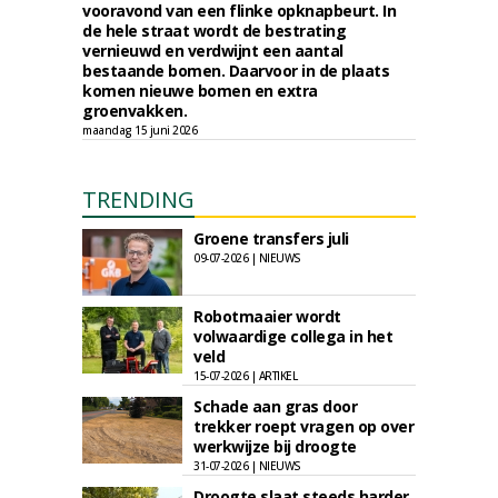
vooravond van een flinke opknapbeurt. In
de hele straat wordt de bestrating
vernieuwd en verdwijnt een aantal
bestaande bomen. Daarvoor in de plaats
komen nieuwe bomen en extra
groenvakken.
maandag 15 juni 2026
TRENDING
Groene transfers juli
09-07-2026 | NIEUWS
Robotmaaier wordt
volwaardige collega in het
veld
15-07-2026 | ARTIKEL
Schade aan gras door
trekker roept vragen op over
werkwijze bij droogte
31-07-2026 | NIEUWS
Droogte slaat steeds harder