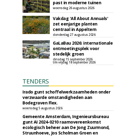
past in moderne tuinen
woensdag 26 augustus 2026
Vakdag 'All About Annuals'
zet eenjarige planten
centraal in Appeltern
donderdag 27 augustus 2026
GaLaBau 2026: internationale
ontmoetingsplek voor
stedelijk groen
dinsdag 15 september 2026
t/m vrijdag 18 september 2026
TENDERS
Irado gunt schoffelwerkzaamheden onder
verzwaarde omstandigheden aan
Bodegraven Flex.
woensdag 5 augustus 2026
Gemeente Amsterdam, Ingenieursbureau
gunt AI 2024-0210 raamovereenkomst
ecologisch beheer aan De Jong Zuurmond,
Struunhoeve, Jos Scholman Groen en