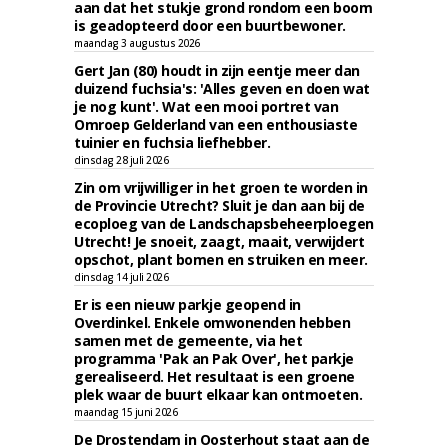
aan dat het stukje grond rondom een boom
is geadopteerd door een buurtbewoner.
maandag 3 augustus 2026
Gert Jan (80) houdt in zijn eentje meer dan
duizend fuchsia's: 'Alles geven en doen wat
je nog kunt'. Wat een mooi portret van
Omroep Gelderland van een enthousiaste
tuinier en fuchsia liefhebber.
dinsdag 28 juli 2026
Zin om vrijwilliger in het groen te worden in
de Provincie Utrecht? Sluit je dan aan bij de
ecoploeg van de Landschapsbeheerploegen
Utrecht! Je snoeit, zaagt, maait, verwijdert
opschot, plant bomen en struiken en meer.
dinsdag 14 juli 2026
Er is een nieuw parkje geopend in
Overdinkel. Enkele omwonenden hebben
samen met de gemeente, via het
programma 'Pak an Pak Over', het parkje
gerealiseerd. Het resultaat is een groene
plek waar de buurt elkaar kan ontmoeten.
maandag 15 juni 2026
De Drostendam in Oosterhout staat aan de