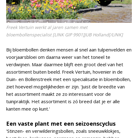
Freek Vertuin werkt al jaren samen met
bloembollenspecialist [LINK GIP 9901]JUB Holland[/LINK]
Bij bloembollen denken mensen al snel aan tulpenvelden en
voorjaarsbloei om daarna weer van het toneel te
verdwijnen. Maar daarmee blijft een groot deel van het
assortiment buiten beeld. Freek Vertuin, hovenier in de
Duin- en Bollenstreek met een specialisatie in bloembollen,
ziet hoeveel mogelijkheden er zijn. 'Juist de breedte van
het assortiment maakt ze zo interessant voor de
tuinpraktijk. Het assortiment is zó breed dat je er alle
kanten mee op kunt.'
Een vaste plant met een seizoenscyclus
'Stinzen- en verwilderingsbollen, zoals sneeuwklokjes,