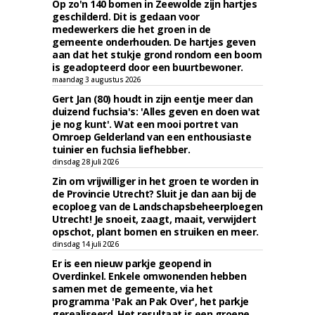
Op zo'n 140 bomen in Zeewolde zijn hartjes
geschilderd. Dit is gedaan voor
medewerkers die het groen in de
gemeente onderhouden. De hartjes geven
aan dat het stukje grond rondom een boom
is geadopteerd door een buurtbewoner.
maandag 3 augustus 2026
Gert Jan (80) houdt in zijn eentje meer dan
duizend fuchsia's: 'Alles geven en doen wat
je nog kunt'. Wat een mooi portret van
Omroep Gelderland van een enthousiaste
tuinier en fuchsia liefhebber.
dinsdag 28 juli 2026
Zin om vrijwilliger in het groen te worden in
de Provincie Utrecht? Sluit je dan aan bij de
ecoploeg van de Landschapsbeheerploegen
Utrecht! Je snoeit, zaagt, maait, verwijdert
opschot, plant bomen en struiken en meer.
dinsdag 14 juli 2026
Er is een nieuw parkje geopend in
Overdinkel. Enkele omwonenden hebben
samen met de gemeente, via het
programma 'Pak an Pak Over', het parkje
gerealiseerd. Het resultaat is een groene