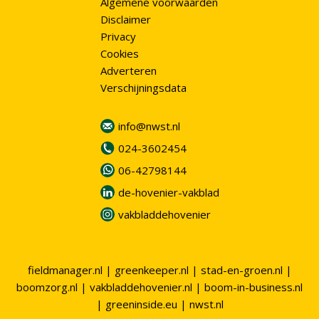
Algemene voorwaarden
Disclaimer
Privacy
Cookies
Adverteren
Verschijningsdata
info@nwst.nl
024-3602454
06-42798144
de-hovenier-vakblad
vakbladdehovenier
fieldmanager.nl
|
greenkeeper.nl
|
stad-en-groen.nl
|
boomzorg.nl
|
vakbladdehovenier.nl
|
boom-in-business.nl
|
greeninside.eu
|
nwst.nl