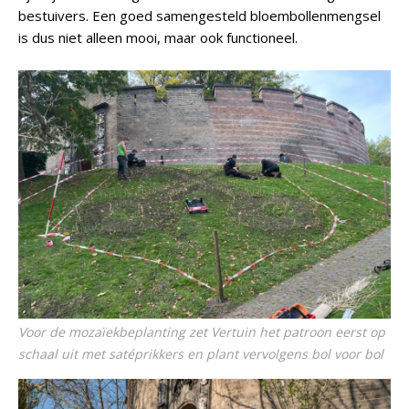
bestuivers. Een goed samengesteld bloembollenmengsel
is dus niet alleen mooi, maar ook functioneel.
Voor de mozaïekbeplanting zet Vertuin het patroon eerst op
schaal uit met satéprikkers en plant vervolgens bol voor bol