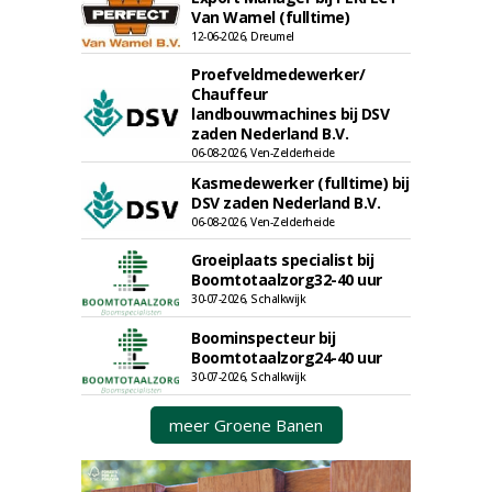
Van Wamel (fulltime)
12-06-2026, Dreumel
Proefveldmedewerker/
Chauffeur
landbouwmachines bij DSV
zaden Nederland B.V.
06-08-2026, Ven-Zelderheide
Kasmedewerker (fulltime) bij
DSV zaden Nederland B.V.
06-08-2026, Ven-Zelderheide
Groeiplaats specialist bij
Boomtotaalzorg32-40 uur
30-07-2026, Schalkwijk
Boominspecteur bij
Boomtotaalzorg24-40 uur
30-07-2026, Schalkwijk
meer Groene Banen