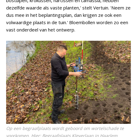
bostulpen, krokussen, narcissen en camassia, hebben
dezelfde waarde als vaste planten,' stelt Vertuin. 'Neem ze
dus mee in het beplantingsplan, dan krijgen ze ook een
volwaardige plaats in de tuin.' Bloembollen worden zo een
vast onderdeel van het ontwerp.
Op een begraafplaats wordt geboord om wortelschade te
voorkomen. Hier: Begraafplaats Kleverlaan in Haarlem