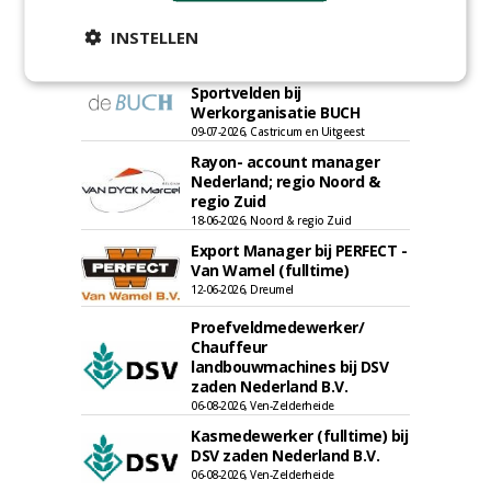
(fulltime) bij DSV zaden
Nederland B.V.
INSTELLEN
06-08-2026, Ven Zelderheide
Meewerkend Voorman
Sportvelden bij
Werkorganisatie BUCH
09-07-2026, Castricum en Uitgeest
Rayon- account manager
Nederland; regio Noord &
regio Zuid
18-06-2026, Noord & regio Zuid
Export Manager bij PERFECT -
Van Wamel (fulltime)
12-06-2026, Dreumel
Proefveldmedewerker/
Chauffeur
landbouwmachines bij DSV
zaden Nederland B.V.
06-08-2026, Ven-Zelderheide
Kasmedewerker (fulltime) bij
DSV zaden Nederland B.V.
06-08-2026, Ven-Zelderheide