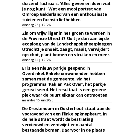
duizend fuchsia's: 'Alles geven en doen wat
je nog kunt'. Wat een mooi portret van
Omroep Gelderland van een enthousiaste
tuinier en fuchsia liefhebber.
dinsdag 28 juli 2026
Zin om vrijwilliger in het groen te worden in
de Provincie Utrecht? Sluit je dan aan bij de
ecoploeg van de Landschapsbeheerploegen
Utrecht! Je snoeit, zaagt, maait, verwijdert
opschot, plant bomen en struiken en meer.
dinsdag 14 juli 2026
Er is een nieuw parkje geopend in
Overdinkel. Enkele omwonenden hebben
samen met de gemeente, via het
programma 'Pak an Pak Over', het parkje
gerealiseerd. Het resultaat is een groene
plek waar de buurt elkaar kan ontmoeten.
maandag 15 juni 2026
De Drostendam in Oosterhout staat aan de
vooravond van een flinke opknapbeurt. In
de hele straat wordt de bestrating
vernieuwd en verdwijnt een aantal
bestaande bomen. Daarvoor in de plaats