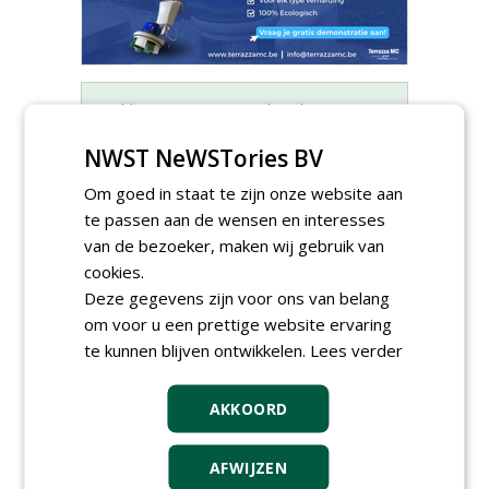
Meld je aan voor onze digitale
nieuwsbrief.
NWST NeWSTories BV
Om goed in staat te zijn onze website aan
te passen aan de wensen en interesses
van de bezoeker, maken wij gebruik van
cookies.
Deze gegevens zijn voor ons van belang
om voor u een prettige website ervaring
te kunnen blijven ontwikkelen.
Lees verder
AKKOORD
Allround
AFWIJZEN
magazijnmedewerker