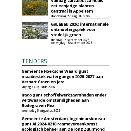
Vakdag 'All About Annuals'
zet eenjarige planten
centraal in Appeltern
donderdag 27 augustus 2026
GaLaBau 2026: internationale
ontmoetingsplek voor
stedelijk groen
dinsdag 15 september 2026
t/m vrijdag 18 september 2026
TENDERS
Gemeente Hoeksche Waard gunt
maaibestek watergangen 2026-2027 aan
Verhart Groen en Jaro.
vrijdag 7 augustus 2026
Irado gunt schoffelwerkzaamheden onder
verzwaarde omstandigheden aan
Bodegraven Flex.
woensdag 5 augustus 2026
Gemeente Amsterdam, Ingenieursbureau
gunt AI 2024-0210 raamovereenkomst
ecologisch beheer aan De Jong Zuurmond,