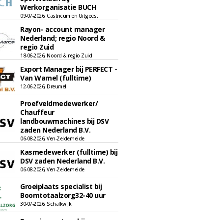
Werkorganisatie BUCH
09-07-2026, Castricum en Uitgeest
Rayon- account manager
Nederland; regio Noord &
regio Zuid
18-06-2026, Noord & regio Zuid
Export Manager bij PERFECT -
Van Wamel (fulltime)
12-06-2026, Dreumel
Proefveldmedewerker/
Chauffeur
landbouwmachines bij DSV
zaden Nederland B.V.
06-08-2026, Ven-Zelderheide
Kasmedewerker (fulltime) bij
DSV zaden Nederland B.V.
06-08-2026, Ven-Zelderheide
Groeiplaats specialist bij
Boomtotaalzorg32-40 uur
30-07-2026, Schalkwijk