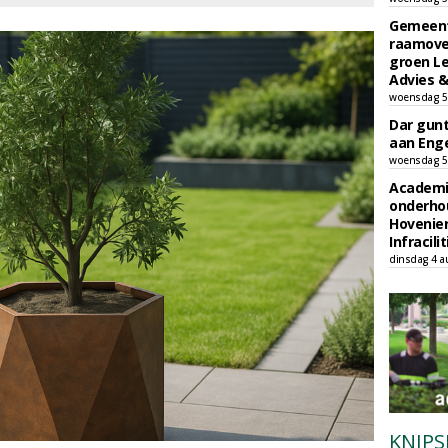
Gemeent
raamove
groen L
Advies &
woensdag 5
Dar gun
aan Enge
woensdag 5
Academi
onderho
Hovenie
Infracilit
dinsdag 4 a
KNIPS