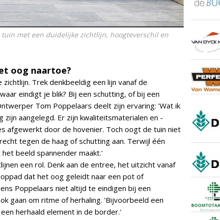
tuin met een duidelijke zichtlijn, hoogteverschil en
 het oog naartoe?
zichtlijn. Trek denkbeeldig een lijn vanaf de
waar eindigt je blik? Bij een schutting, of bij een
ntwerper Tom Poppelaars deelt zijn ervaring: 'Wat ik
g zijn aangelegd. Er zijn kwaliteitsmaterialen en -
jes afgewerkt door de hovenier. Toch oogt de tuin niet
e recht tegen de haag of schutting aan. Terwijl één
at het beeld spannender maakt.'
lijnen een rol. Denk aan de entree, het uitzicht vanaf
looppad dat het oog geleidt naar een pot of
gens Poppelaars niet altijd te eindigen bij een
ook gaan om ritme of herhaling. 'Bijvoorbeeld een
 een herhaald element in de border.'