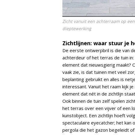
Zicht vanuit een achterraam op een 
dieptewerking
Zichtlijnen: waar stuur je
De eerste ontwerpbril is die van de 
achterdeur of het terras de tuin in: 
element dat nieuwsgierig maakt? O
vaak zie, is dat tuinen met veel zor
beplanting gebruikt en alles is net
interessant. Vanuit het raam kijk j
element dat nét in de zichtlijn sta
Ook binnen de tuin zelf spelen zicht
het terras over een vijver of een 
kunstobject. Een zichtlijn hoeft vol
spectaculaire eyecatcher; het kan 
pergola die het gazon begeleidt of