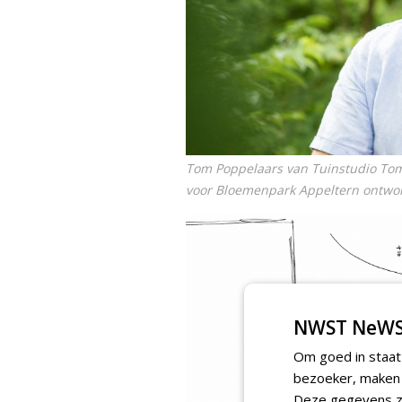
Tom Poppelaars van Tuinstudio Tom.
voor Bloemenpark Appeltern ontwo
NWST NeWS
Om goed in staat
bezoeker, maken w
Deze gegevens zi