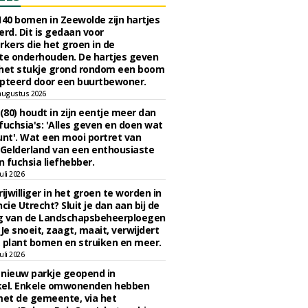
140 bomen in Zeewolde zijn hartjes
erd. Dit is gedaan voor
ers die het groen in de
e onderhouden. De hartjes geven
 het stukje grond rondom een boom
pteerd door een buurtbewoner.
augustus 2026
 (80) houdt in zijn eentje meer dan
fuchsia's: 'Alles geven en doen wat
unt'. Wat een mooi portret van
Gelderland van een enthousiaste
n fuchsia liefhebber.
uli 2026
ijwilliger in het groen te worden in
cie Utrecht? Sluit je dan aan bij de
g van de Landschapsbeheerploegen
 Je snoeit, zaagt, maait, verwijdert
 plant bomen en struiken en meer.
uli 2026
n nieuw parkje geopend in
kel. Enkele omwonenden hebben
et de gemeente, via het