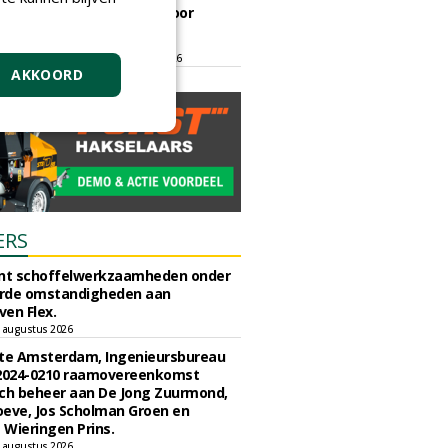
ontmoetingsplek voor
stedelijk groen
dinsdag 15 september 2026
t/m vrijdag 18 september 2026
AKKOORD
ERS
unt schoffelwerkzaamheden onder
rde omstandigheden aan
en Flex.
 augustus 2026
e Amsterdam, Ingenieursbureau
 2024-0210 raamovereenkomst
ch beheer aan De Jong Zuurmond,
eve, Jos Scholman Groen en
Wieringen Prins.
 augustus 2026