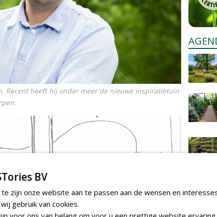
AGEN
 Recent heeft hij onder meer de nieuwe inspiratietuin
rpen.
Tories BV
 te zijn onze website aan te passen aan de wensen en interesse
ij gebruik van cookies.
jn voor ons van belang om voor u een prettige website ervaring 