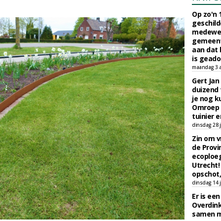
Op zo'n 
geschild
medewerk
gemeent
aan dat
is geado
maandag 3 
Gert Jan
duizend 
je nog k
Omroep 
tuinier e
dinsdag 28 j
Zin om vr
de Provin
ecoploe
Utrecht!
opschot,
dinsdag 14 j
Er is ee
Overdin
samen m