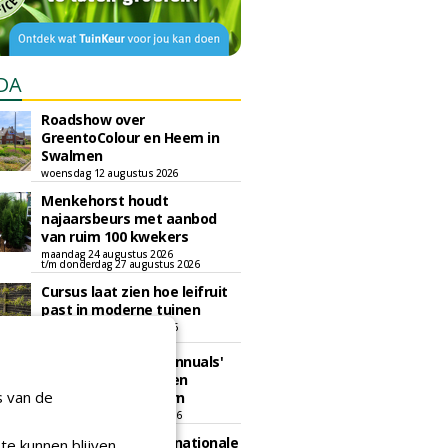
DA
Roadshow over
GreentoColour en Heem in
Swalmen
woensdag 12 augustus 2026
Menkehorst houdt
najaarsbeurs met aanbod
van ruim 100 kwekers
maandag 24 augustus 2026
t/m donderdag 27 augustus 2026
Cursus laat zien hoe leifruit
past in moderne tuinen
woensdag 26 augustus 2026
Vakdag 'All About Annuals'
zet eenjarige planten
s van de
centraal in Appeltern
donderdag 27 augustus 2026
GaLaBau 2026: internationale
te kunnen blijven