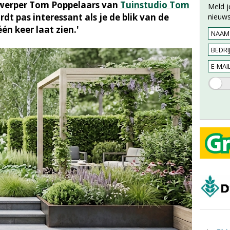
twerper Tom Poppelaars van
Tuinstudio Tom
Meld j
dt pas interessant als je de blik van de
nieuws
één keer laat zien.'