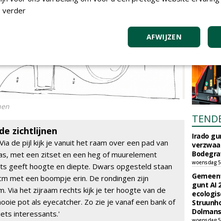
 verder
AFWIJZEN
nen
TEND
e zichtlijnen
Irado g
'Via de pijl kijk je vanuit het raam over een pad van
verzwaa
Bodegrav
ras, met een zitset en een heg of muurelement
woensdag 5
chts geeft hoogte en diepte. Dwars opgesteld staan
Gemeent
m met een boompje erin. De rondingen zijn
gunt AI
 Via het zijraam rechts kijk je ter hoogte van de
ecologis
mooie pot als eyecatcher. Zo zie je vanaf een bank of
Struunho
Dolmans 
iets interessants.'
woensdag 5