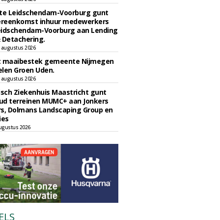
e Leidschendam-Voorburg gunt
reenkomst inhuur medewerkers
eidschendam-Voorburg aan Lending
 Detachering.
 augustus 2026
t maaibestek gemeente Nijmegen
len Groen Uden.
 augustus 2026
sch Ziekenhuis Maastricht gunt
ud terreinen MUMC+ aan Jonkers
rs, Dolmans Landscaping Group en
ies
ugustus 2026
ELS