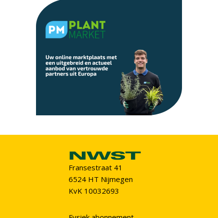
Fransestraat 41
6524 HT Nijmegen
KvK 10032693
Fysiek abonnement