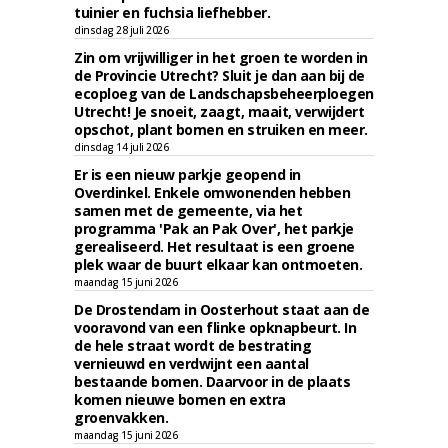
tuinier en fuchsia liefhebber.
dinsdag 28 juli 2026
Zin om vrijwilliger in het groen te worden in
de Provincie Utrecht? Sluit je dan aan bij de
ecoploeg van de Landschapsbeheerploegen
Utrecht! Je snoeit, zaagt, maait, verwijdert
opschot, plant bomen en struiken en meer.
dinsdag 14 juli 2026
Er is een nieuw parkje geopend in
Overdinkel. Enkele omwonenden hebben
samen met de gemeente, via het
programma 'Pak an Pak Over', het parkje
gerealiseerd. Het resultaat is een groene
plek waar de buurt elkaar kan ontmoeten.
maandag 15 juni 2026
De Drostendam in Oosterhout staat aan de
vooravond van een flinke opknapbeurt. In
de hele straat wordt de bestrating
vernieuwd en verdwijnt een aantal
bestaande bomen. Daarvoor in de plaats
komen nieuwe bomen en extra
groenvakken.
maandag 15 juni 2026