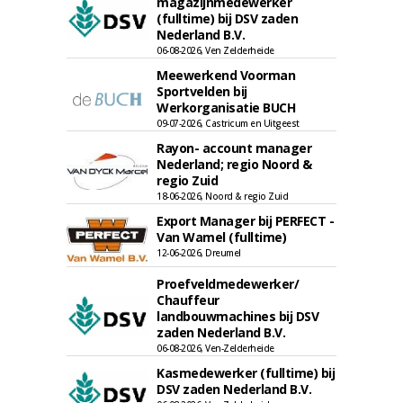
magazijnmedewerker
(fulltime) bij DSV zaden
Nederland B.V.
06-08-2026, Ven Zelderheide
Meewerkend Voorman
Sportvelden bij
Werkorganisatie BUCH
09-07-2026, Castricum en Uitgeest
Rayon- account manager
Nederland; regio Noord &
regio Zuid
18-06-2026, Noord & regio Zuid
Export Manager bij PERFECT -
Van Wamel (fulltime)
12-06-2026, Dreumel
Proefveldmedewerker/
Chauffeur
landbouwmachines bij DSV
zaden Nederland B.V.
06-08-2026, Ven-Zelderheide
Kasmedewerker (fulltime) bij
DSV zaden Nederland B.V.