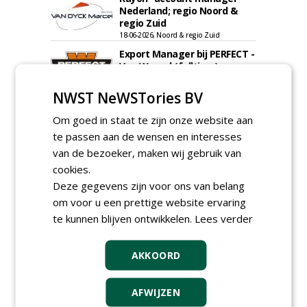
Nederland; regio Noord &
regio Zuid
18-06-2026, Noord & regio Zuid
Export Manager bij PERFECT -
Van Wamel (fulltime)
12-06-2026, Dreumel
NWST NeWSTories BV
Proefveldmedewerker/
Chauffeur
Om goed in staat te zijn onze website aan
landbouwmachines bij DSV
te passen aan de wensen en interesses
zaden Nederland B.V.
van de bezoeker, maken wij gebruik van
06-08-2026, Ven-Zelderheide
cookies.
Kasmedewerker (fulltime) bij
DSV zaden Nederland B.V.
Deze gegevens zijn voor ons van belang
06-08-2026, Ven-Zelderheide
om voor u een prettige website ervaring
te kunnen blijven ontwikkelen.
Groeiplaats specialist bij
Lees verder
Boomtotaalzorg32-40 uur
30-07-2026, Schalkwijk
AKKOORD
Boominspecteur bij
Boomtotaalzorg24-40 uur
AFWIJZEN
30-07-2026, Schalkwijk