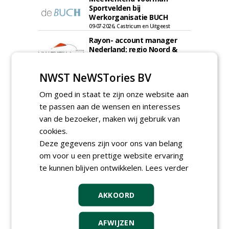
Sportvelden bij
Werkorganisatie BUCH
09-07-2026, Castricum en Uitgeest
Rayon- account manager
Nederland; regio Noord &
regio Zuid
18-06-2026, Noord & regio Zuid
NWST NeWSTories BV
Export Manager bij PERFECT -
Van Wamel (fulltime)
Om goed in staat te zijn onze website aan
12-06-2026, Dreumel
te passen aan de wensen en interesses
Proefveldmedewerker/
van de bezoeker, maken wij gebruik van
Chauffeur
cookies.
landbouwmachines bij DSV
Deze gegevens zijn voor ons van belang
zaden Nederland B.V.
om voor u een prettige website ervaring
06-08-2026, Ven-Zelderheide
te kunnen blijven ontwikkelen.
Lees verder
Kasmedewerker (fulltime) bij
DSV zaden Nederland B.V.
06-08-2026, Ven-Zelderheide
AKKOORD
Groeiplaats specialist bij
Boomtotaalzorg32-40 uur
AFWIJZEN
30-07-2026, Schalkwijk