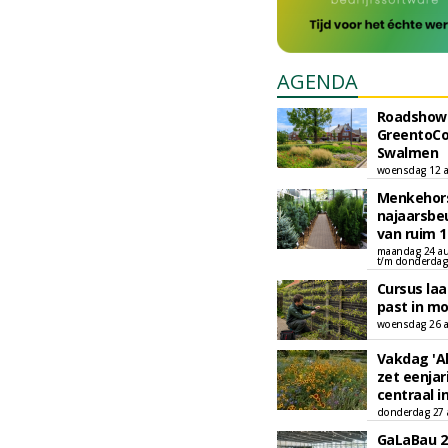
AGENDA
Roadshow
GreentoCo
Swalmen
woensdag 12 a
Menkehors
najaarsbe
van ruim 
maandag 24 au
t/m donderdag
Cursus laat
past in m
woensdag 26 a
Vakdag 'Al
zet eenjar
centraal i
donderdag 27 
GaLaBau 20