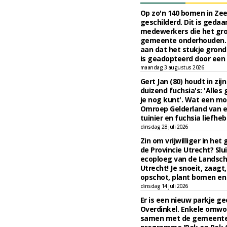
Op zo'n 140 bomen in Zee
geschilderd. Dit is gedaa
medewerkers die het gro
gemeente onderhouden. 
aan dat het stukje gron
is geadopteerd door een
maandag 3 augustus 2026
Gert Jan (80) houdt in zi
duizend fuchsia's: 'Alle
je nog kunt'. Wat een mo
Omroep Gelderland van e
tuinier en fuchsia liefheb
dinsdag 28 juli 2026
Zin om vrijwilliger in het
de Provincie Utrecht? Slui
ecoploeg van de Landsc
Utrecht! Je snoeit, zaagt,
opschot, plant bomen en
dinsdag 14 juli 2026
Er is een nieuw parkje g
Overdinkel. Enkele omw
samen met de gemeente,