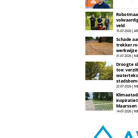
Robotmaai
volwaardig
veld
15-07-2026 | AR
Schade aa
trekker ro
werkwijze 
31-07-2026 | N
Droogte s
toe: verzil
waterteko
stadsbome
22-07-2026 | N
Klimaatad
inspiratie
Maarssen
14-07-2026 | N