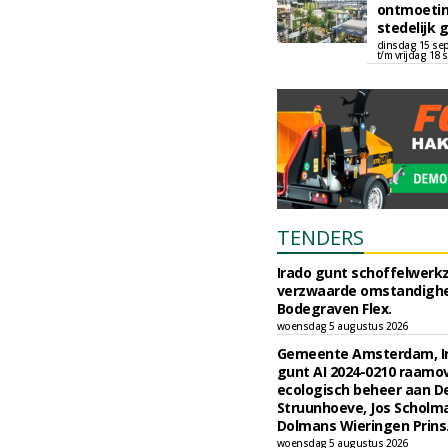
ontmoetin
stedelijk 
dinsdag 15 se
t/m vrijdag 18
TENDERS
Irado gunt schoffelwer
verzwaarde omstandigh
Bodegraven Flex.
woensdag 5 augustus 2026
Gemeente Amsterdam, I
gunt AI 2024-0210 raam
ecologisch beheer aan D
Struunhoeve, Jos Scholm
Dolmans Wieringen Prins
woensdag 5 augustus 2026