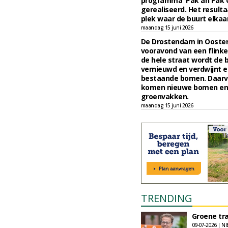
programma 'Pak an Pak O
gerealiseerd. Het resulta
plek waar de buurt elka
maandag 15 juni 2026
De Drostendam in Ooster
vooravond van een flinke
de hele straat wordt de 
vernieuwd en verdwijnt e
bestaande bomen. Daarvo
komen nieuwe bomen en
groenvakken.
maandag 15 juni 2026
TRENDING
Groene tra
09-07-2026 | N