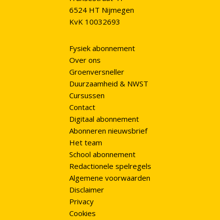
6524 HT Nijmegen
KvK 10032693
Fysiek abonnement
Over ons
Groenversneller
Duurzaamheid & NWST
Cursussen
Contact
Digitaal abonnement
Abonneren nieuwsbrief
Het team
School abonnement
Redactionele spelregels
Algemene voorwaarden
Disclaimer
Privacy
Cookies