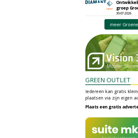
Ontwikkel
groep Gro
30-07-2026
meer Groene
GREEN OUTLET
Iedereen kan gratis klei
plaatsen via zijn eigen a
Plaats een gratis advert