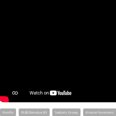
Romfix
RUBI Benelux BV
Siebers Groep
Kroeze hoveniers