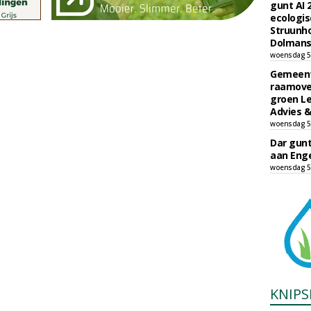
gunt AI
ecologis
Struunho
Dolmans 
woensdag 5
Gemeent
raamove
groen L
Advies &
woensdag 5
Dar gun
aan Enge
woensdag 5
KNIPS