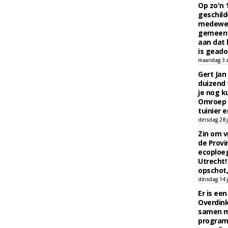
Op zo'n 
geschild
medewerk
gemeent
aan dat
is geado
maandag 3 
Gert Jan
duizend 
je nog k
Omroep 
tuinier e
dinsdag 28 j
Zin om vr
de Provin
ecoploe
Utrecht!
opschot,
dinsdag 14 j
Er is ee
Overdin
samen m
programm