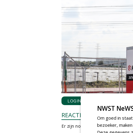
LOGIN
met je e-mailadres o
NWST NeWS
REACTIES
Om goed in staat
bezoeker, maken w
Er zijn nog geen reacties.
Deze gegevens zi