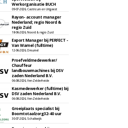
Werkorganisatie BUCH
09-07-2026, Castricum en Uitgeest
Rayon- account manager
Nederland; regio Noord &
regio Zuid
18-06-2026, Noord & regio Zuid
Export Manager bij PERFECT -
Van Wamel (fulltime)
12-06-2026, Dreumel
Proefveldmedewerker/
Chauffeur
landbouwmachines bij DSV
zaden Nederland B.V.
06-08-2026, Ven-Zelderheide
Kasmedewerker (fulltime) bij
DSV zaden Nederland B.V.
06-08-2026, Ven-Zelderheide
Groeiplaats specialist bij
Boomtotaalzorg32-40 uur
30-07-2026, Schalkwijk