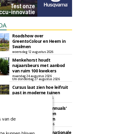
DA
Roadshow over
GreentoColour en Heem in
Swalmen
woensdag 12 augustus 2026
Menkehorst houdt
najaarsbeurs met aanbod
van ruim 100 kwekers
maandag 24 augustus 2026
t/m donderdag 27 augustus 2026
Cursus laat zien hoe leifruit
past in moderne tuinen
woensdag 26 augustus 2026
Vakdag 'All About Annuals'
zet eenjarige planten
s van de
centraal in Appeltern
donderdag 27 augustus 2026
GaLaBau 2026: internationale
te kunnen blijven