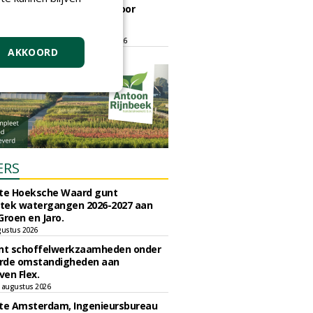
ontmoetingsplek voor
stedelijk groen
dinsdag 15 september 2026
t/m vrijdag 18 september 2026
AKKOORD
ERS
e Hoeksche Waard gunt
tek watergangen 2026-2027 aan
Groen en Jaro.
gustus 2026
unt schoffelwerkzaamheden onder
rde omstandigheden aan
en Flex.
 augustus 2026
e Amsterdam, Ingenieursbureau