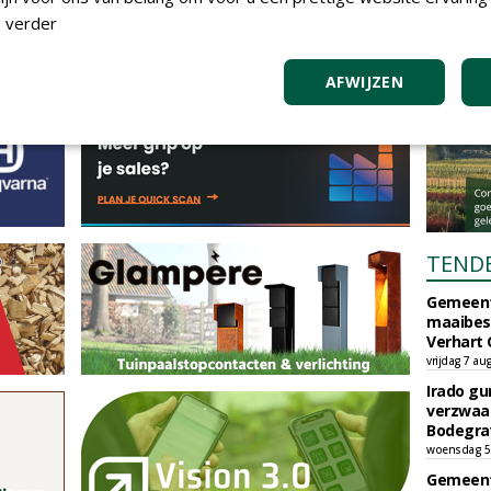
 verder
AFWIJZEN
TEND
Gemeent
maaibes
Verhart 
vrijdag 7 au
Irado g
verzwaa
Bodegrav
woensdag 5
Gemeent