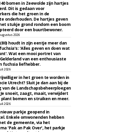
140 bomen in Zeewolde zijn hartjes
erd. Dit is gedaan voor
ers die het groen in de
e onderhouden. De hartjes geven
 het stukje grond rondom een boom
pteerd door een buurtbewoner.
augustus 2026
 (80) houdt in zijn eentje meer dan
fuchsia's: 'Alles geven en doen wat
unt'. Wat een mooi portret van
Gelderland van een enthousiaste
n fuchsia liefhebber.
uli 2026
ijwilliger in het groen te worden in
cie Utrecht? Sluit je dan aan bij de
g van de Landschapsbeheerploegen
 Je snoeit, zaagt, maait, verwijdert
 plant bomen en struiken en meer.
uli 2026
n nieuw parkje geopend in
kel. Enkele omwonenden hebben
et de gemeente, via het
a 'Pak an Pak Over', het parkje