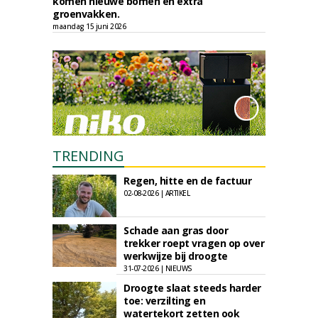
komen nieuwe bomen en extra
groenvakken.
maandag 15 juni 2026
TRENDING
Regen, hitte en de factuur
02-08-2026 | ARTIKEL
Schade aan gras door
trekker roept vragen op over
werkwijze bij droogte
31-07-2026 | NIEUWS
Droogte slaat steeds harder
toe: verzilting en
watertekort zetten ook