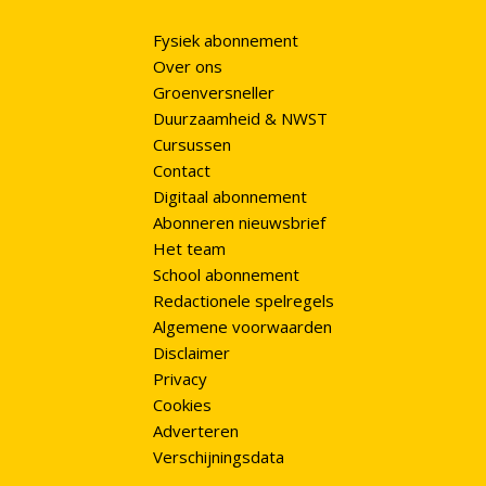
Fysiek abonnement
Over ons
Groenversneller
Duurzaamheid & NWST
Cursussen
Contact
Digitaal abonnement
Abonneren nieuwsbrief
Het team
School abonnement
Redactionele spelregels
Algemene voorwaarden
Disclaimer
Privacy
Cookies
Adverteren
Verschijningsdata