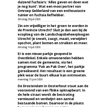
duizend fuchsia's: 'Alles geven en doen wat
je nog kunt'. Wat een mooi portret van
Omroep Gelderland van een enthousiaste
tuinier en fuchsia liefhebber.
dinsdag 28 juli 2026
Zin om vrijwilliger in het groen te worden in
de Provincie Utrecht? Sluit je dan aan bij de
ecoploeg van de Landschapsbeheerploegen
Utrecht! Je snoeit, zaagt, maait, verwijdert
opschot, plant bomen en struiken en meer.
dinsdag 14 juli 2026
Er is een nieuw parkje geopend in
Overdinkel. Enkele omwonenden hebben
samen met de gemeente, via het
programma 'Pak an Pak Over', het parkje
gerealiseerd. Het resultaat is een groene
plek waar de buurt elkaar kan ontmoeten.
maandag 15 juni 2026
De Drostendam in Oosterhout staat aan de
vooravond van een flinke opknapbeurt. In
de hele straat wordt de bestrating
vernieuwd en verdwijnt een aantal
bestaande bomen. Daarvoor in de plaats