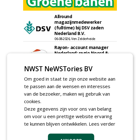
Allround
magazijnmedewerker
(fulltime) bij DSV zaden
Nederland B.V.
06-08-2026, Ven Zelderheide
Rayon- account manager
Nederland; regio Noord &
regio Zuid
18-06-2026, Noord & regio Zuid
NWST NeWSTories BV
Export Manager bij PERFECT -
Om goed in staat te zijn onze website aan
Van Wamel (fulltime)
12-06-2026, Dreumel
te passen aan de wensen en interesses
van de bezoeker, maken wij gebruik van
Proefveldmedewerker/
Chauffeur
cookies.
landbouwmachines bij DSV
Deze gegevens zijn voor ons van belang
zaden Nederland B.V.
om voor u een prettige website ervaring
06-08-2026, Ven-Zelderheide
te kunnen blijven ontwikkelen.
Lees verder
Kasmedewerker (fulltime) bij
DSV zaden Nederland B.V.
06-08-2026, Ven-Zelderheide