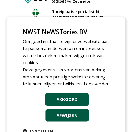
06-08-2026, Ven-Zelderheide
Groeiplaats specialist bij
Boomtotaalzorg32-40 uur
30-07-2026, Schalkwijk
NWST NeWSTories BV
Boominspecteur bij
Boomtotaalzorg24-40 uur
Om goed in staat te zijn onze website aan
30-07-2026, Schalkwijk
te passen aan de wensen en interesses
Hoofdgreenkeeper (m/v)
van de bezoeker, maken wij gebruik van
Golfbaan KralingenOosthoek
cookies.
groepRotterdam
Deze gegevens zijn voor ons van belang
30-07-2026
om voor u een prettige website ervaring
meer Groene Banen
te kunnen blijven ontwikkelen.
Lees verder
AKKOORD
AFWIJZEN
INSTELLEN