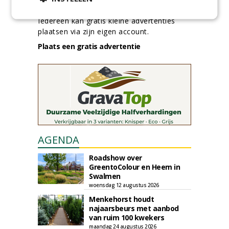
GREEN OUTLET
Iedereen kan gratis kleine advertenties
plaatsen via zijn eigen account.
Plaats een gratis advertentie
AGENDA
Roadshow over
GreentoColour en Heem in
Swalmen
woensdag 12 augustus 2026
Menkehorst houdt
najaarsbeurs met aanbod
van ruim 100 kwekers
maandag 24 augustus 2026