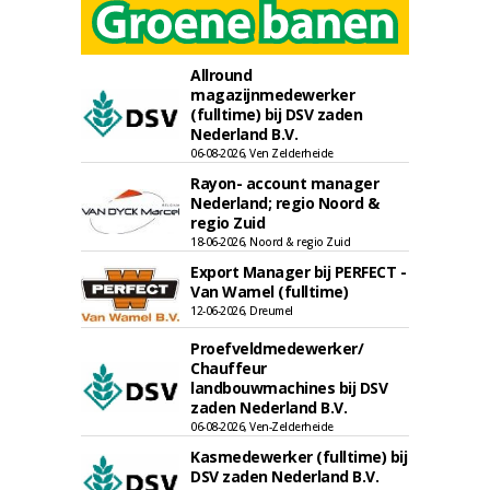
Allround
magazijnmedewerker
(fulltime) bij DSV zaden
Nederland B.V.
06-08-2026, Ven Zelderheide
Rayon- account manager
Nederland; regio Noord &
regio Zuid
18-06-2026, Noord & regio Zuid
Export Manager bij PERFECT -
Van Wamel (fulltime)
12-06-2026, Dreumel
Proefveldmedewerker/
Chauffeur
landbouwmachines bij DSV
zaden Nederland B.V.
06-08-2026, Ven-Zelderheide
Kasmedewerker (fulltime) bij
DSV zaden Nederland B.V.