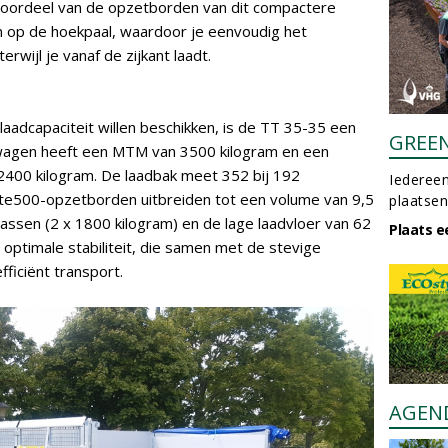
 voordeel van de opzetborden van dit compactere
en op de hoekpaal, waardoor je eenvoudig het
rwijl je vanaf de zijkant laadt.
aadcapaciteit willen beschikken, is de TT 35-35 een
GREE
wagen heeft een MTM van 3500 kilogram en een
400 kilogram. De laadbak meet 352 bij 192
Iedereen
Mate500-opzetborden uitbreiden tot een volume van 9,5
plaatsen
ssen (2 x 1800 kilogram) en de lage laadvloer van 62
Plaats e
ptimale stabiliteit, die samen met de stevige
fficiënt transport.
AGEN