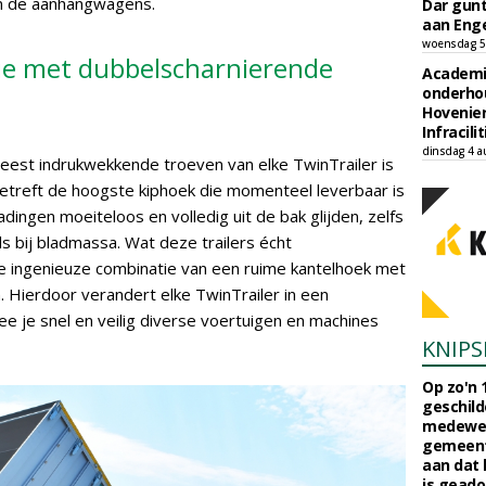
an de aanhangwagens.
Dar gun
aan Enge
woensdag 5
ie met dubbelscharnierende
Academi
onderho
Hovenie
Infracilit
dinsdag 4 a
meest indrukwekkende troeven van elke TwinTrailer is
 betreft de hoogste kiphoek die momenteel leverbaar is
adingen moeiteloos en volledig uit de bak glijden, zelfs
als bij bladmassa. Wat deze trailers écht
e ingenieuze combinatie van een ruime kantelhoek met
 Hierdoor verandert elke TwinTrailer in een
e je snel en veilig diverse voertuigen en machines
KNIPS
Op zo'n 
geschild
medewerk
gemeent
aan dat
is geado