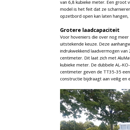
van 6,8 kubieke meter. Een groot
model is het feit dat ze scharnier
opzetbord open kan laten hangen, te
Grotere laadcapaciteit
Voor hoveniers die over nog meer l
uitstekende keuze. Deze aanhang
indrukwekkend laadvermogen van 2
centimeter. Dit laat zich met Alu
kubieke meter. De dubbele AL-KO-a
centimeter geven de TT35-35 een o
constructie bijdraagt aan veilig en e