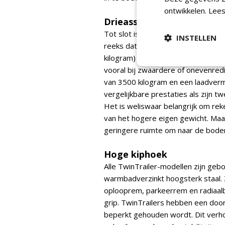
ontwikkelen.
Lees
Drieassig
Tot slot is er de TR 35-40, ook we
INSTELLEN
reeks dat uitgerust is met drie a
kilogram) zorgen voor een betere g
vooral bij zwaardere of onevenre
van 3500 kilogram en een laadver
vergelijkbare prestaties als zijn t
Het is weliswaar belangrijk om re
van het hogere eigen gewicht. Maar
geringere ruimte om naar de bodem
Hoge kiphoek
Alle TwinTrailer-modellen zijn geb
warmbadverzinkt hoogsterk staal.
oplooprem, parkeerrem en radiaal
grip. TwinTrailers hebben een doo
beperkt gehouden wordt. Dit verh