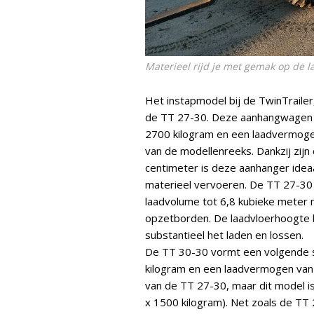
Materieel rijd je met gemak op de l
Het instapmodel bij de TwinTrailer
de TT 27-30. Deze aanhangwagen 
2700 kilogram en een laadvermogen 
van de modellenreeks. Dankzij zij
centimeter is deze aanhanger ideaa
materieel vervoeren. De TT 27-30 
laadvolume tot 6,8 kubieke meter
opzetborden. De laadvloerhoogte b
substantieel het laden en lossen.
De TT 30-30 vormt een volgende s
kilogram en een laadvermogen van 
van de TT 27-30, maar dit model 
x 1500 kilogram). Net zoals de TT 