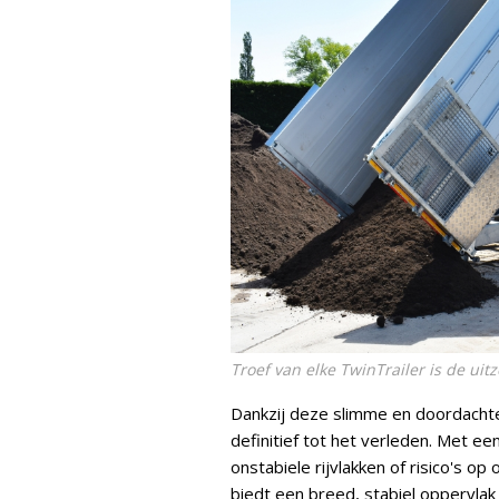
Troef van elke TwinTrailer is de uit
Dankzij deze slimme en doordachte
definitief tot het verleden. Met e
onstabiele rijvlakken of risico's op
biedt een breed, stabiel oppervla