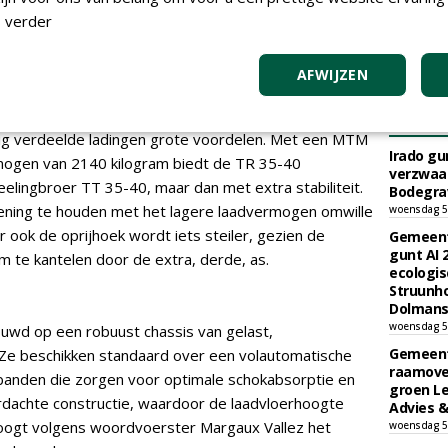
 verder
l de TridaX genoemd. Dit is het enige model in de
AFWIJZEN
ssen. Die drie geremde AL-KO-assen (3 x 1800
ewichtsverdeling en nog stabieler rijgedrag. Dit biedt
TEND
dig verdeelde ladingen grote voordelen. Met een MTM
Irado g
mogen van 2140 kilogram biedt de TR 35-40
verzwaa
weelingbroer TT 35-40, maar dan met extra stabiliteit.
Bodegrav
kening te houden met het lagere laadvermogen omwille
woensdag 5
 ook de oprijhoek wordt iets steiler, gezien de
Gemeent
gunt AI
 te kantelen door de extra, derde, as.
ecologis
Struunho
Dolmans 
woensdag 5
ouwd op een robuust chassis van gelast,
Gemeent
 Ze beschikken standaard over een volautomatische
raamove
banden die zorgen voor optimale schokabsorptie en
groen L
rdachte constructie, waardoor de laadvloerhoogte
Advies &
oogt volgens woordvoerster Margaux Vallez het
woensdag 5