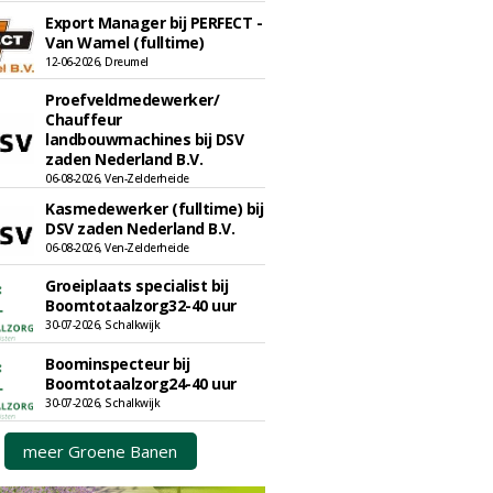
Export Manager bij PERFECT -
Van Wamel (fulltime)
12-06-2026, Dreumel
Proefveldmedewerker/
Chauffeur
landbouwmachines bij DSV
zaden Nederland B.V.
06-08-2026, Ven-Zelderheide
Kasmedewerker (fulltime) bij
DSV zaden Nederland B.V.
06-08-2026, Ven-Zelderheide
Groeiplaats specialist bij
Boomtotaalzorg32-40 uur
30-07-2026, Schalkwijk
Boominspecteur bij
Boomtotaalzorg24-40 uur
30-07-2026, Schalkwijk
meer Groene Banen