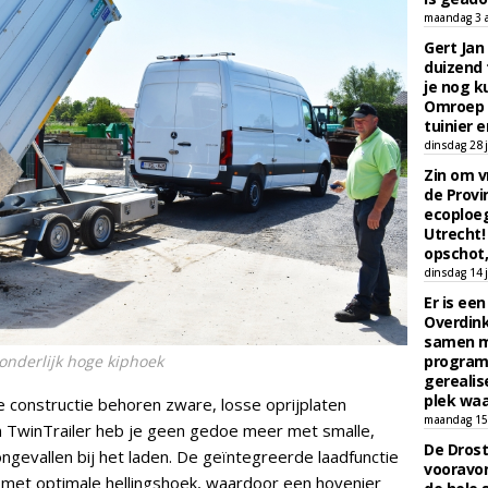
maandag 3 
Gert Jan
duizend 
je nog k
Omroep 
tuinier e
dinsdag 28 j
Zin om vr
de Provin
ecoploe
Utrecht!
opschot,
dinsdag 14 j
Er is ee
Overdin
samen m
zonderlijk hoge kiphoek
programm
gerealis
plek waa
 constructie behoren zware, losse oprijplaten
maandag 15 
en TwinTrailer heb je geen gedoe meer met smalle,
De Drost
 ongevallen bij het laden. De geïntegreerde laadfunctie
vooravon
k met optimale hellingshoek, waardoor een hovenier