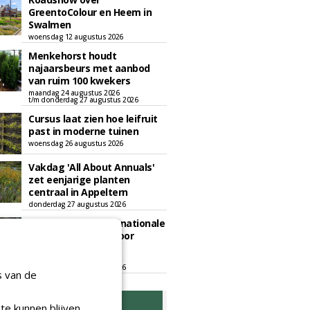
GreentoColour en Heem in
Swalmen
woensdag 12 augustus 2026
Menkehorst houdt
najaarsbeurs met aanbod
van ruim 100 kwekers
maandag 24 augustus 2026
t/m donderdag 27 augustus 2026
Cursus laat zien hoe leifruit
past in moderne tuinen
woensdag 26 augustus 2026
Vakdag 'All About Annuals'
zet eenjarige planten
centraal in Appeltern
donderdag 27 augustus 2026
GaLaBau 2026: internationale
ontmoetingsplek voor
stedelijk groen
dinsdag 15 september 2026
t/m vrijdag 18 september 2026
s van de
te kunnen blijven