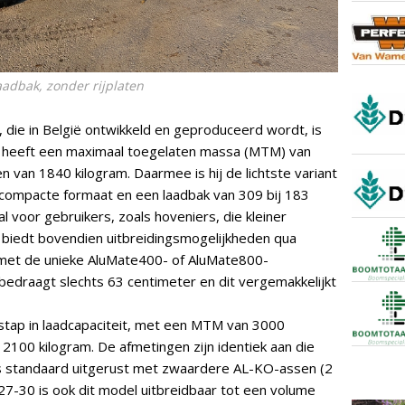
aadbak, zonder rijplaten
, die in België ontwikkeld en geproduceerd wordt, is
heeft een maximaal toegelaten massa (MTM) van
van 1840 kilogram. Daarmee is hij de lichtste variant
n compacte formaat en een laadbak van 309 bij 183
l voor gebruikers, zoals hoveniers, die kleiner
biedt bovendien uitbreidingsmogelijkheden qua
 met de unieke AluMate400- of AluMate800-
edraagt slechts 63 centimeter en dit vergemakkelijkt
tap in laadcapaciteit, met een MTM van 3000
2100 kilogram. De afmetingen zijn identiek aan die
is standaard uitgerust met zwaardere AL-KO-assen (2
27-30 is ook dit model uitbreidbaar tot een volume