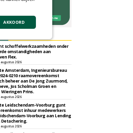
AKKOORD
ERS
unt schoffelwerkzaamheden onder
rde omstandigheden aan
en Flex.
 augustus 2026
e Amsterdam, Ingenieursbureau
 2024-0210 raamovereenkomst
ch beheer aan De Jong Zuurmond,
eve, Jos Scholman Groen en
Wieringen Prins.
 augustus 2026
e Leidschendam-Voorburg gunt
reenkomst inhuur medewerkers
eidschendam-Voorburg aan Lending
 Detachering.
 augustus 2026