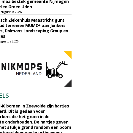
t maaibestek gemeente Nijmegen
len Groen Uden.
 augustus 2026
sch Ziekenhuis Maastricht gunt
ud terreinen MUMC+ aan Jonkers
rs, Dolmans Landscaping Group en
ies
ugustus 2026
ELS
140 bomen in Zeewolde zijn hartjes
erd. Dit is gedaan voor
ers die het groen in de
e onderhouden. De hartjes geven
 het stukje grond rondom een boom
pteerd door een buurtbewoner.