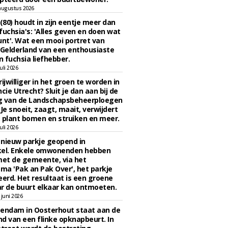
augustus 2026
 (80) houdt in zijn eentje meer dan
fuchsia's: 'Alles geven en doen wat
unt'. Wat een mooi portret van
Gelderland van een enthousiaste
n fuchsia liefhebber.
uli 2026
ijwilliger in het groen te worden in
cie Utrecht? Sluit je dan aan bij de
g van de Landschapsbeheerploegen
 Je snoeit, zaagt, maait, verwijdert
 plant bomen en struiken en meer.
uli 2026
n nieuw parkje geopend in
kel. Enkele omwonenden hebben
et de gemeente, via het
a 'Pak an Pak Over', het parkje
eerd. Het resultaat is een groene
r de buurt elkaar kan ontmoeten.
juni 2026
endam in Oosterhout staat aan de
d van een flinke opknapbeurt. In