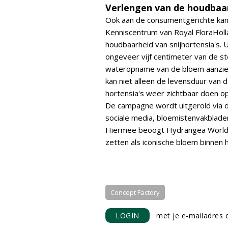
Verlengen van de houdbaa
Ook aan de consumentgerichte kant
Kenniscentrum van Royal FloraHoll
houdbaarheid van snijhortensia's. U
ongeveer vijf centimeter van de st
wateropname van de bloem aanzienl
kan niet alleen de levensduur van
hortensia's weer zichtbaar doen o
De campagne wordt uitgerold via d
sociale media, bloemistenvakblade
Hiermee beoogt Hydrangea World d
zetten als iconische bloem binne
Concept Factory
LOGIN
met je e-mailadres o