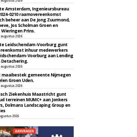
 augustus 2026
e Amsterdam, Ingenieursbureau
 2024-0210 raamovereenkomst
ch beheer aan De Jong Zuurmond,
eve, Jos Scholman Groen en
Wieringen Prins.
 augustus 2026
e Leidschendam-Voorburg gunt
reenkomst inhuur medewerkers
eidschendam-Voorburg aan Lending
 Detachering.
 augustus 2026
t maaibestek gemeente Nijmegen
len Groen Uden.
 augustus 2026
sch Ziekenhuis Maastricht gunt
ud terreinen MUMC+ aan Jonkers
rs, Dolmans Landscaping Group en
ies
ugustus 2026