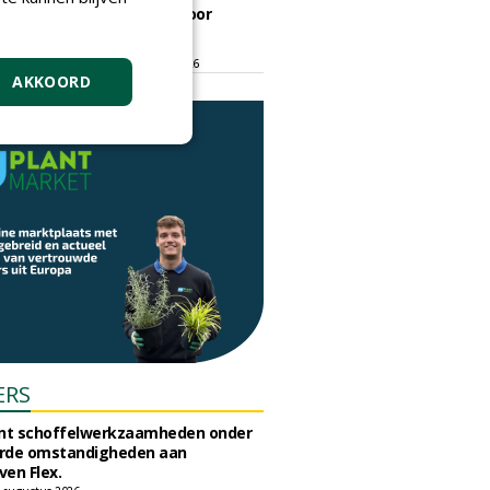
ontmoetingsplek voor
stedelijk groen
dinsdag 15 september 2026
t/m vrijdag 18 september 2026
AKKOORD
ERS
unt schoffelwerkzaamheden onder
rde omstandigheden aan
en Flex.