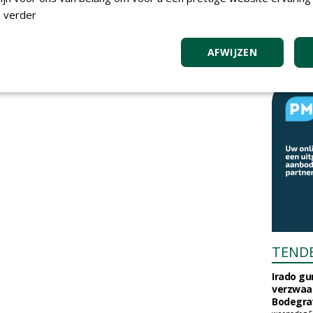
 verder
AFWIJZEN
TEND
Irado g
verzwaa
Bodegrav