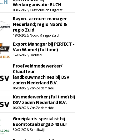
Werkorganisatie BUCH
09-07-2026, Castricum en Uitgeest
Rayon- account manager
Nederland; regio Noord &
regio Zuid
18-06-2026, Noord & regio Zuid
Export Manager bij PERFECT -
Van Wamel (fulltime)
12-06-2026, Dreumel
Proefveldmedewerker/
Chauffeur
landbouwmachines bij DSV
zaden Nederland B.V.
06-08-2026, Ven-Zelderheide
Kasmedewerker (fulltime) bij
DSV zaden Nederland B.V.
06-08-2026, Ven-Zelderheide
Groeiplaats specialist bij
Boomtotaalzorg32-40 uur
30-07-2026, Schalkwijk