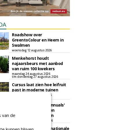
DA
Roadshow over
GreentoColour en Heem in
Swalmen
woensdag 12 augustus 2026
Menkehorst houdt
najaarsbeurs met aanbod
van ruim 100 kwekers
maandag 24 augustus 2026
t/m donderdag 27 augustus 2026
Cursus laat zien hoe leifruit
past in moderne tuinen
woensdag 26 augustus 2026
Vakdag 'All About Annuals'
zet eenjarige planten
s van de
centraal in Appeltern
donderdag 27 augustus 2026
GaLaBau 2026: internationale
te kunnen blijven