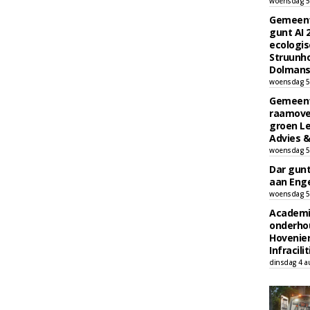
woensdag 5
Gemeent
gunt AI
ecologis
Struunho
Dolmans 
woensdag 5
Gemeent
raamove
groen L
Advies &
woensdag 5
Dar gun
aan Enge
woensdag 5
Academi
onderho
Hovenie
Infracilit
dinsdag 4 a