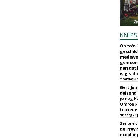
KNIPS
Op zo'n 
geschild
medewerk
gemeent
aan dat
is geado
maandag 3 
Gert Jan
duizend 
je nog k
Omroep 
tuinier e
dinsdag 28 j
Zin om vr
de Provin
ecoploe