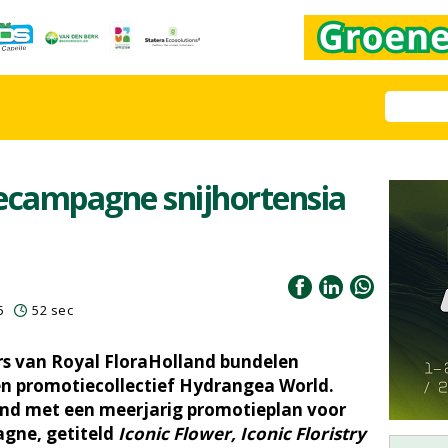
campagne snijhortensia
5
52 sec
rs van Royal FloraHolland bundelen
n promotiecollectief Hydrangea World.
md met een meerjarig promotieplan voor
gne, getiteld
Iconic Flower, Iconic Floristry