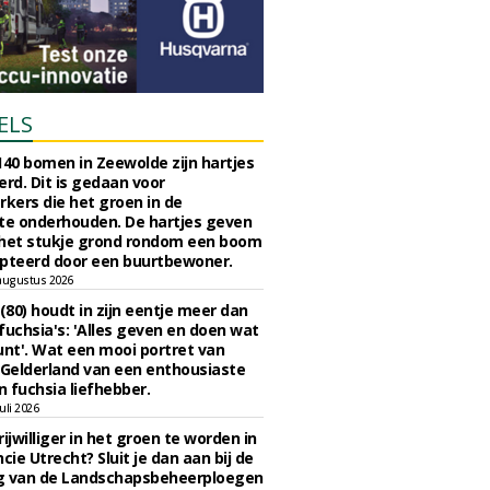
ELS
140 bomen in Zeewolde zijn hartjes
erd. Dit is gedaan voor
ers die het groen in de
e onderhouden. De hartjes geven
 het stukje grond rondom een boom
pteerd door een buurtbewoner.
augustus 2026
 (80) houdt in zijn eentje meer dan
fuchsia's: 'Alles geven en doen wat
unt'. Wat een mooi portret van
Gelderland van een enthousiaste
n fuchsia liefhebber.
uli 2026
ijwilliger in het groen te worden in
cie Utrecht? Sluit je dan aan bij de
g van de Landschapsbeheerploegen