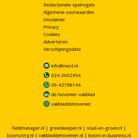
Redactionele spelregels
Algemene voorwaarden
Disclaimer
Privacy
Cookies
Adverteren
Verschijningsdata
info@nwst.nl
024-3602454
06-42798144
de-hovenier-vakblad
vakbladdehovenier
fieldmanager.nl
|
greenkeeper.nl
|
stad-en-groen.nl
|
boomzorg.nl
|
vakbladdehovenier.nl
|
boom-in-business.nl