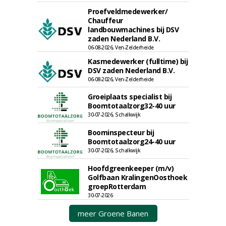
Proefveldmedewerker/
Chauffeur
landbouwmachines bij DSV
zaden Nederland B.V.
06-08-2026, Ven-Zelderheide
Kasmedewerker (fulltime) bij
DSV zaden Nederland B.V.
06-08-2026, Ven-Zelderheide
Groeiplaats specialist bij
Boomtotaalzorg32-40 uur
30-07-2026, Schalkwijk
Boominspecteur bij
Boomtotaalzorg24-40 uur
30-07-2026, Schalkwijk
Hoofdgreenkeeper (m/v)
Golfbaan KralingenOosthoek
groepRotterdam
30-07-2026
meer Groene Banen