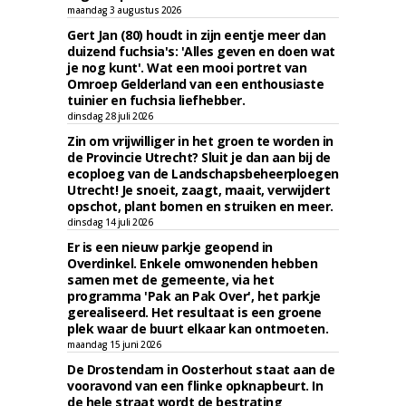
maandag 3 augustus 2026
Gert Jan (80) houdt in zijn eentje meer dan
duizend fuchsia's: 'Alles geven en doen wat
je nog kunt'. Wat een mooi portret van
Omroep Gelderland van een enthousiaste
tuinier en fuchsia liefhebber.
dinsdag 28 juli 2026
Zin om vrijwilliger in het groen te worden in
de Provincie Utrecht? Sluit je dan aan bij de
ecoploeg van de Landschapsbeheerploegen
Utrecht! Je snoeit, zaagt, maait, verwijdert
opschot, plant bomen en struiken en meer.
dinsdag 14 juli 2026
Er is een nieuw parkje geopend in
Overdinkel. Enkele omwonenden hebben
samen met de gemeente, via het
programma 'Pak an Pak Over', het parkje
gerealiseerd. Het resultaat is een groene
plek waar de buurt elkaar kan ontmoeten.
maandag 15 juni 2026
De Drostendam in Oosterhout staat aan de
vooravond van een flinke opknapbeurt. In
de hele straat wordt de bestrating