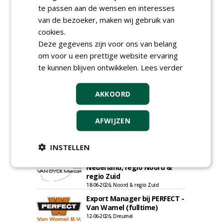
te passen aan de wensen en interesses
van de bezoeker, maken wij gebruik van
cookies.
Deze gegevens zijn voor ons van belang
om voor u een prettige website ervaring
te kunnen blijven ontwikkelen.
Lees verder
AKKOORD
Allround
magazijnmedewerker
AFWIJZEN
(fulltime) bij DSV zaden
Nederland B.V.
06-08-2026, Ven Zelderheide
INSTELLEN
Rayon- account manager
Nederland; regio Noord &
regio Zuid
18-06-2026, Noord & regio Zuid
Export Manager bij PERFECT -
Van Wamel (fulltime)
12-06-2026, Dreumel