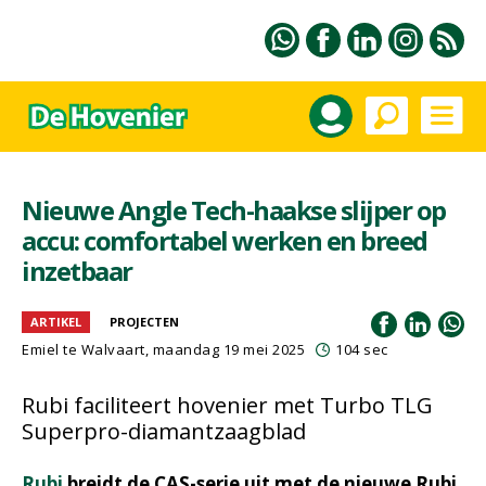
Nieuwe Angle Tech-haakse slijper op
accu: comfortabel werken en breed
inzetbaar
ARTIKEL
PROJECTEN
Emiel te Walvaart
, maandag 19 mei 2025
104 sec
Rubi faciliteert hovenier met Turbo TLG
Superpro-diamantzaagblad
Rubi
breidt de CAS-serie uit met de nieuwe Rubi