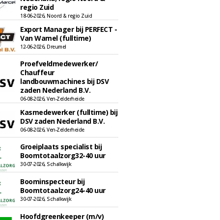
regio Zuid
18-06-2026, Noord & regio Zuid
Export Manager bij PERFECT -
Van Wamel (fulltime)
12-06-2026, Dreumel
Proefveldmedewerker/
Chauffeur
landbouwmachines bij DSV
zaden Nederland B.V.
06-08-2026, Ven-Zelderheide
Kasmedewerker (fulltime) bij
DSV zaden Nederland B.V.
06-08-2026, Ven-Zelderheide
Groeiplaats specialist bij
Boomtotaalzorg32-40 uur
30-07-2026, Schalkwijk
Boominspecteur bij
Boomtotaalzorg24-40 uur
30-07-2026, Schalkwijk
Hoofdgreenkeeper (m/v)