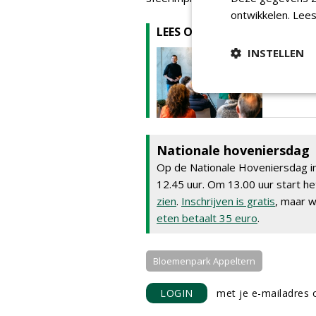
ontwikkelen.
Lees
LEES OOK
INSTELLEN
Vakblad 
cursus v
08-08-2025 | A
Nationale hoveniersdag
Op de Nationale Hoveniersdag i
12.45 uur. Om 13.00 uur start 
zien
.
Inschrijven is gratis
, maar w
eten betaalt 35 euro
.
Bloemenpark Appeltern
LOGIN
met je e-mailadres o