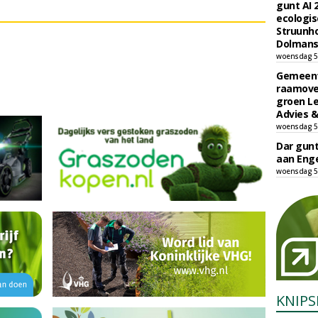
gunt AI
ecologis
Struunho
Dolmans 
woensdag 5
Gemeent
raamove
groen L
Advies &
woensdag 5
Dar gun
aan Enge
woensdag 5
KNIPS