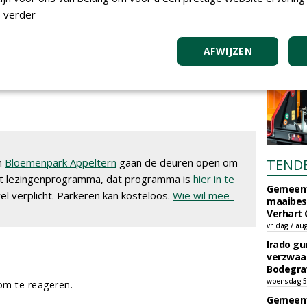
 verder
AFWIJZEN
de Hovenier lanceert een speciale praktische AI-
oor hoveniers
RTIKEL
92 sec
n
Bloemenpark Appeltern
gaan de deuren open om
TEND
het lezingenprogramma, dat programma is
hier in te
Gemeent
el verplicht. Parkeren kan kosteloos.
Wie wil mee-
maaibes
Verhart 
vrijdag 7 au
Irado g
verzwaa
Bodegrav
woensdag 5
m te reageren.
Gemeent