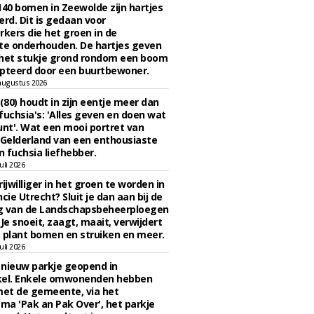
140 bomen in Zeewolde zijn hartjes
erd. Dit is gedaan voor
ers die het groen in de
e onderhouden. De hartjes geven
 het stukje grond rondom een boom
pteerd door een buurtbewoner.
augustus 2026
 (80) houdt in zijn eentje meer dan
fuchsia's: 'Alles geven en doen wat
unt'. Wat een mooi portret van
Gelderland van een enthousiaste
n fuchsia liefhebber.
uli 2026
ijwilliger in het groen te worden in
cie Utrecht? Sluit je dan aan bij de
g van de Landschapsbeheerploegen
 Je snoeit, zaagt, maait, verwijdert
 plant bomen en struiken en meer.
uli 2026
n nieuw parkje geopend in
kel. Enkele omwonenden hebben
et de gemeente, via het
a 'Pak an Pak Over', het parkje