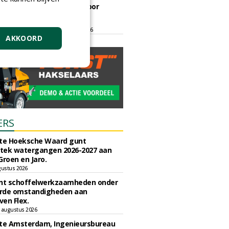
ontmoetingsplek voor
stedelijk groen
dinsdag 15 september 2026
t/m vrijdag 18 september 2026
AKKOORD
ERS
e Hoeksche Waard gunt
tek watergangen 2026-2027 aan
Groen en Jaro.
gustus 2026
unt schoffelwerkzaamheden onder
rde omstandigheden aan
en Flex.
 augustus 2026
e Amsterdam, Ingenieursbureau