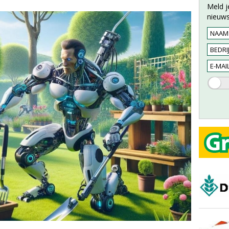
Meld j
nieuws