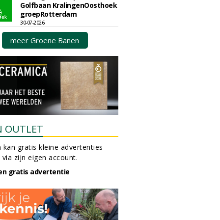
Golfbaan KralingenOosthoek
groepRotterdam
30-07-2026
meer Groene Banen
N OUTLET
 kan gratis kleine advertenties
 via zijn eigen account.
en gratis advertentie