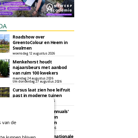
DA
Roadshow over
GreentoColour en Heem in
Swalmen
woensdag 12 augustus 2026
Menkehorst houdt
najaarsbeurs met aanbod
van ruim 100 kwekers
maandag 24 augustus 2026
t/m donderdag 27 augustus 2026
Cursus laat zien hoe leifruit
past in moderne tuinen
woensdag 26 augustus 2026
Vakdag 'All About Annuals'
zet eenjarige planten
s van de
centraal in Appeltern
donderdag 27 augustus 2026
GaLaBau 2026: internationale
te kunnen blijven