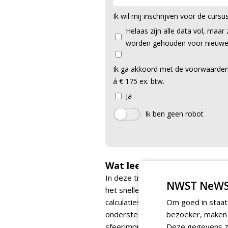
Ik wil mij inschrijven voor de cursu
Helaas zijn alle data vol, maar
worden gehouden voor nieuwe
Ik ga akkoord met de voorwaarden
á € 175 ex. btw.
Ja
Wat leer je tijdens deze cu
In deze training leer je hoe AI je w
NWST NeWS
het sneller opstellen van offertes
calculaties en het verbeteren van 
Om goed in staat
ondersteunen bij tuinontwerpen, p
bezoeker, maken w
sfeerimpressies. Meer weten? Lees
Deze gegevens zi