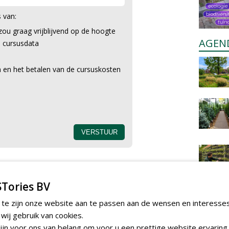
s van:
 zou graag vrijblijvend op de hoogte
AGEN
 cursusdata
 en het betalen van de cursuskosten
sus?
erk als hovenier efficiënter en creatiever maakt: van
Tories BV
 en vacatureteksten tot het automatiseren van
aanbestedingen. Daarnaast ontdek je hoe AI kan
 te zijn onze website aan te passen aan de wensen en interesse
lantenzorg en het maken van professionele visuals en
ij gebruik van cookies.
 dan onderstaand artikel!
jn voor ons van belang om voor u een prettige website ervaring 