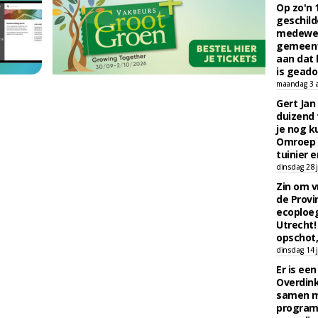
Op zo'n 
geschild
medewerk
gemeent
aan dat
is geado
maandag 3 
Gert Jan
duizend 
je nog k
Omroep 
tuinier e
dinsdag 28 j
Zin om vr
de Provin
ecoploe
Utrecht!
opschot,
dinsdag 14 j
Er is ee
Overdin
samen m
programm