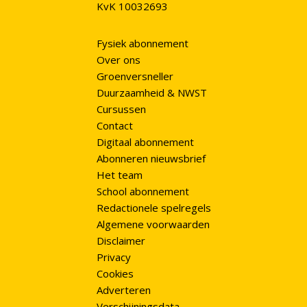
KvK 10032693
Fysiek abonnement
Over ons
Groenversneller
Duurzaamheid & NWST
Cursussen
Contact
Digitaal abonnement
Abonneren nieuwsbrief
Het team
School abonnement
Redactionele spelregels
Algemene voorwaarden
Disclaimer
Privacy
Cookies
Adverteren
Verschijningsdata