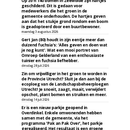
Op zo'n 140 bomen in Zeewolde zijn hartjes
geschilderd. Dit is gedaan voor
medewerkers die het groen in de
gemeente onderhouden. De hartjes geven
aan dat het stukje grond rondom een boom
is geadopteerd door een buurtbewoner.
maandag 3 augustus 2026
Gert Jan (80) houdt in zijn eentje meer dan
duizend fuchsia's: 'Alles geven en doen wat
je nog kunt'. Wat een mooi portret van
Omroep Gelderland van een enthousiaste
tuinier en fuchsia liefhebber.
dinsdag 28 juli 2026
Zin om vrijwilliger in het groen te worden in
de Provincie Utrecht? Sluit je dan aan bij de
ecoploeg van de Landschapsbeheerploegen
Utrecht! Je snoeit, zaagt, maait, verwijdert
opschot, plant bomen en struiken en meer.
dinsdag 14 juli 2026
Er is een nieuw parkje geopend in
Overdinkel. Enkele omwonenden hebben
samen met de gemeente, via het
programma 'Pak an Pak Over', het parkje
gerealiseerd. Het resultaat is een groene