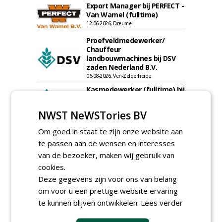
Export Manager bij PERFECT -
Van Wamel (fulltime)
12-06-2026, Dreumel
Proefveldmedewerker/
Chauffeur
landbouwmachines bij DSV
zaden Nederland B.V.
06-08-2026, Ven-Zelderheide
Kasmedewerker (fulltime) bij
DSV zaden Nederland B.V.
06-08-2026, Ven-Zelderheide
NWST NeWSTories BV
Groeiplaats specialist bij
Om goed in staat te zijn onze website aan
Boomtotaalzorg32-40 uur
te passen aan de wensen en interesses
30-07-2026, Schalkwijk
van de bezoeker, maken wij gebruik van
Boominspecteur bij
cookies.
Boomtotaalzorg24-40 uur
Deze gegevens zijn voor ons van belang
30-07-2026, Schalkwijk
om voor u een prettige website ervaring
meer Groene Banen
te kunnen blijven ontwikkelen.
Lees verder