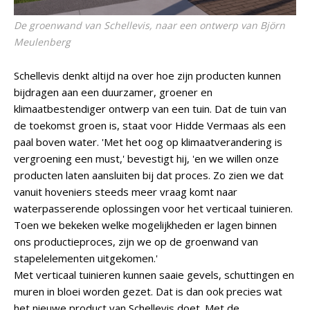
De groenwand van Schellevis, naar een ontwerp van Björn
Meulenberg
Schellevis denkt altijd na over hoe zijn producten kunnen
bijdragen aan een duurzamer, groener en
klimaatbestendiger ontwerp van een tuin. Dat de tuin van
de toekomst groen is, staat voor Hidde Vermaas als een
paal boven water. 'Met het oog op klimaatverandering is
vergroening een must,' bevestigt hij, 'en we willen onze
producten laten aansluiten bij dat proces. Zo zien we dat
vanuit hoveniers steeds meer vraag komt naar
waterpasserende oplossingen voor het verticaal tuinieren.
Toen we bekeken welke mogelijkheden er lagen binnen
ons productieproces, zijn we op de groenwand van
stapelelementen uitgekomen.'
Met verticaal tuinieren kunnen saaie gevels, schuttingen en
muren in bloei worden gezet. Dat is dan ook precies wat
het nieuwe product van Schellevis doet. Met de