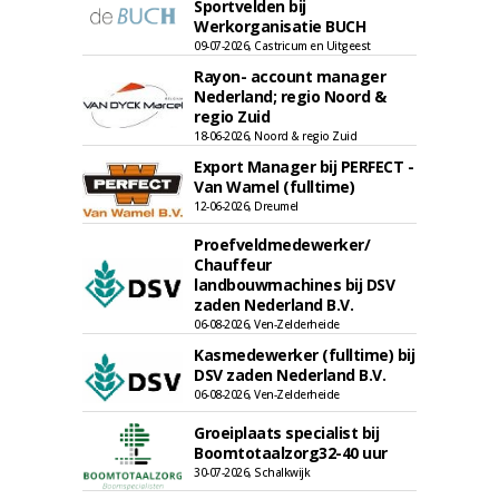
Sportvelden bij
Werkorganisatie BUCH
09-07-2026, Castricum en Uitgeest
Rayon- account manager
Nederland; regio Noord &
regio Zuid
18-06-2026, Noord & regio Zuid
Export Manager bij PERFECT -
Van Wamel (fulltime)
12-06-2026, Dreumel
Proefveldmedewerker/
Chauffeur
landbouwmachines bij DSV
zaden Nederland B.V.
06-08-2026, Ven-Zelderheide
Kasmedewerker (fulltime) bij
DSV zaden Nederland B.V.
06-08-2026, Ven-Zelderheide
Groeiplaats specialist bij
Boomtotaalzorg32-40 uur
30-07-2026, Schalkwijk