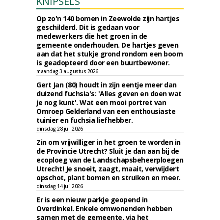
KNIPSELS
Op zo'n 140 bomen in Zeewolde zijn hartjes
geschilderd. Dit is gedaan voor
medewerkers die het groen in de
gemeente onderhouden. De hartjes geven
aan dat het stukje grond rondom een boom
is geadopteerd door een buurtbewoner.
maandag 3 augustus 2026
Gert Jan (80) houdt in zijn eentje meer dan
duizend fuchsia's: 'Alles geven en doen wat
je nog kunt'. Wat een mooi portret van
Omroep Gelderland van een enthousiaste
tuinier en fuchsia liefhebber.
dinsdag 28 juli 2026
Zin om vrijwilliger in het groen te worden in
de Provincie Utrecht? Sluit je dan aan bij de
ecoploeg van de Landschapsbeheerploegen
Utrecht! Je snoeit, zaagt, maait, verwijdert
opschot, plant bomen en struiken en meer.
dinsdag 14 juli 2026
Er is een nieuw parkje geopend in
Overdinkel. Enkele omwonenden hebben
samen met de gemeente, via het