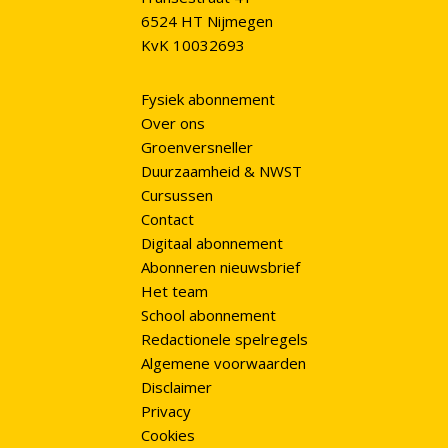
6524 HT Nijmegen
KvK 10032693
Fysiek abonnement
Over ons
Groenversneller
Duurzaamheid & NWST
Cursussen
Contact
Digitaal abonnement
Abonneren nieuwsbrief
Het team
School abonnement
Redactionele spelregels
Algemene voorwaarden
Disclaimer
Privacy
Cookies