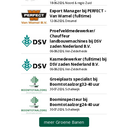
18-06-2026, Noord & regio Zuid
Export Manager bij PERFECT -
Van Wamel (fulltime)
12-06-2026, Dreumel
Proefveldmedewerker/
Chauffeur
landbouwmachines bij DSV
zaden Nederland B.V.
06-08-2026, Ven-Zelderheide
Kasmedewerker (fulltime) bij
DSV zaden Nederland B.V.
06-08-2026, Ven-Zelderheide
Groeiplaats specialist bij
Boomtotaalzorg32-40 uur
30-07-2026, Schalkwijk
Boominspecteur bij
Boomtotaalzorg24-40 uur
30-07-2026, Schalkwijk
meer Groene Banen