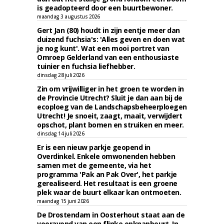
is geadopteerd door een buurtbewoner.
maandag 3 augustus 2026
Gert Jan (80) houdt in zijn eentje meer dan
duizend fuchsia's: 'Alles geven en doen wat
je nog kunt'. Wat een mooi portret van
Omroep Gelderland van een enthousiaste
tuinier en fuchsia liefhebber.
dinsdag 28 juli 2026
Zin om vrijwilliger in het groen te worden in
de Provincie Utrecht? Sluit je dan aan bij de
ecoploeg van de Landschapsbeheerploegen
Utrecht! Je snoeit, zaagt, maait, verwijdert
opschot, plant bomen en struiken en meer.
dinsdag 14 juli 2026
Er is een nieuw parkje geopend in
Overdinkel. Enkele omwonenden hebben
samen met de gemeente, via het
programma 'Pak an Pak Over', het parkje
gerealiseerd. Het resultaat is een groene
plek waar de buurt elkaar kan ontmoeten.
maandag 15 juni 2026
De Drostendam in Oosterhout staat aan de
vooravond van een flinke opknapbeurt. In