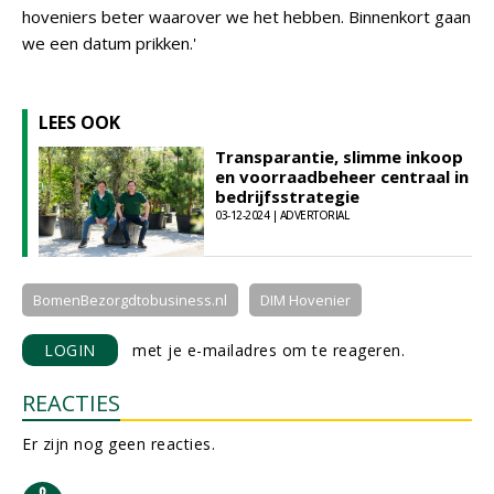
hoveniers beter waarover we het hebben. Binnenkort gaan
we een datum prikken.'
LEES OOK
Transparantie, slimme inkoop
en voorraadbeheer centraal in
bedrijfsstrategie
03-12-2024 | ADVERTORIAL
BomenBezorgdtobusiness.nl
DIM Hovenier
LOGIN
met je e-mailadres om te reageren.
REACTIES
Er zijn nog geen reacties.