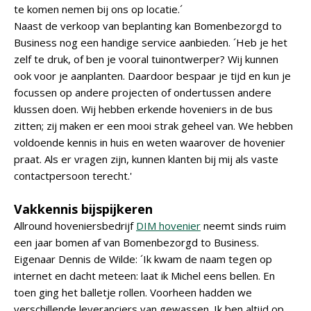
te komen nemen bij ons op locatie.´
Naast de verkoop van beplanting kan Bomenbezorgd to
Business nog een handige service aanbieden. ´Heb je het
zelf te druk, of ben je vooral tuinontwerper? Wij kunnen
ook voor je aanplanten. Daardoor bespaar je tijd en kun je
focussen op andere projecten of ondertussen andere
klussen doen. Wij hebben erkende hoveniers in de bus
zitten; zij maken er een mooi strak geheel van. We hebben
voldoende kennis in huis en weten waarover de hovenier
praat. Als er vragen zijn, kunnen klanten bij mij als vaste
contactpersoon terecht.'
Vakkennis bijspijkeren
Allround hoveniersbedrijf
DIM hovenier
neemt sinds ruim
een jaar bomen af van Bomenbezorgd to Business.
Eigenaar Dennis de Wilde: ´Ik kwam de naam tegen op
internet en dacht meteen: laat ik Michel eens bellen. En
toen ging het balletje rollen. Voorheen hadden we
verschillende leveranciers van gewassen. Ik ben altijd op