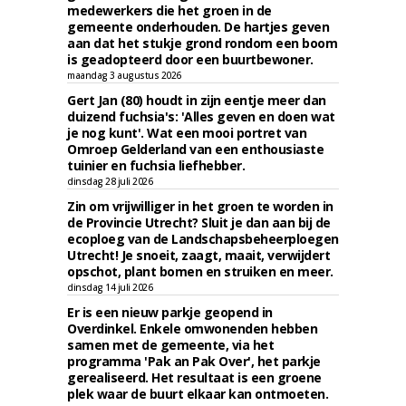
medewerkers die het groen in de
gemeente onderhouden. De hartjes geven
aan dat het stukje grond rondom een boom
is geadopteerd door een buurtbewoner.
maandag 3 augustus 2026
Gert Jan (80) houdt in zijn eentje meer dan
duizend fuchsia's: 'Alles geven en doen wat
je nog kunt'. Wat een mooi portret van
Omroep Gelderland van een enthousiaste
tuinier en fuchsia liefhebber.
dinsdag 28 juli 2026
Zin om vrijwilliger in het groen te worden in
de Provincie Utrecht? Sluit je dan aan bij de
ecoploeg van de Landschapsbeheerploegen
Utrecht! Je snoeit, zaagt, maait, verwijdert
opschot, plant bomen en struiken en meer.
dinsdag 14 juli 2026
Er is een nieuw parkje geopend in
Overdinkel. Enkele omwonenden hebben
samen met de gemeente, via het
programma 'Pak an Pak Over', het parkje
gerealiseerd. Het resultaat is een groene
plek waar de buurt elkaar kan ontmoeten.