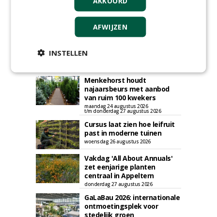
AKKOORD
AGENDA
AFWIJZEN
Roadshow over
GreentoColour en Heem in
INSTELLEN
Swalmen
woensdag 12 augustus 2026
Menkehorst houdt
najaarsbeurs met aanbod
van ruim 100 kwekers
maandag 24 augustus 2026
t/m donderdag 27 augustus 2026
Cursus laat zien hoe leifruit
past in moderne tuinen
woensdag 26 augustus 2026
Vakdag 'All About Annuals'
zet eenjarige planten
centraal in Appeltern
donderdag 27 augustus 2026
GaLaBau 2026: internationale
ontmoetingsplek voor
stedelijk groen