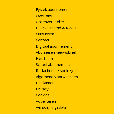
Fysiek abonnement
Over ons
Groenversneller
Duurzaamheid & NWST
Cursussen
Contact
Digitaal abonnement
Abonneren nieuwsbrief
Het team
School abonnement
Redactionele spelregels
Algemene voorwaarden
Disclaimer
Privacy
Cookies
Adverteren
Verschijningsdata