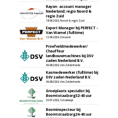
Rayon- account manager
Nederland; regio Noord &
regio Zuid
18-06-2026, Noord & regio Zuid
Export Manager bij PERFECT -
Van Wamel (fulltime)
12-06-2026, Dreumel
Proefveldmedewerker/
Chauffeur
landbouwmachines bij DSV
zaden Nederland B.V.
06-08-2026, Ven-Zelderheide
Kasmedewerker (fulltime) bij
DSV zaden Nederland B.V.
06-08-2026, Ven-Zelderheide
Groeiplaats specialist bij
Boomtotaalzorg32-40 uur
30-07-2026, Schalkwijk
Boominspecteur bij
Boomtotaalzorg24-40 uur