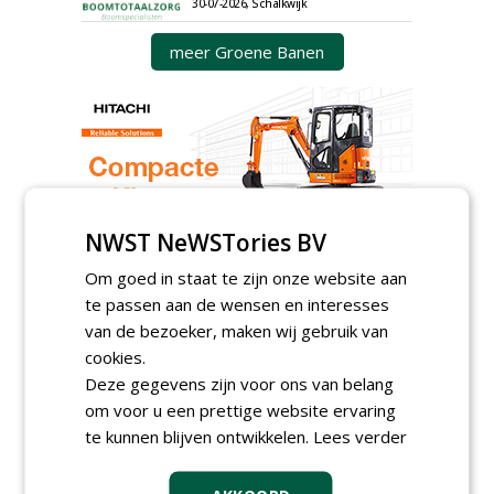
30-07-2026, Schalkwijk
meer Groene Banen
NWST NeWSTories BV
GREEN OUTLET
Om goed in staat te zijn onze website aan
Iedereen kan gratis kleine advertenties
te passen aan de wensen en interesses
plaatsen via zijn eigen account.
van de bezoeker, maken wij gebruik van
Plaats een gratis advertentie
cookies.
Deze gegevens zijn voor ons van belang
om voor u een prettige website ervaring
te kunnen blijven ontwikkelen.
Lees verder