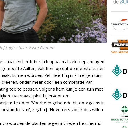
 bij Lageschaar Vaste Planten
geschaar en heeft in zijn loopbaan al vele beplantingen
zijn gemeente Aalten, valt hem op dat de meeste tuinen
aakt kunnen worden. Zelf heeft hij in zijn eigen tuin
e creëren, onder meer door een combinatie van
ting toe te passen. Volgens hem kun je een tuin met
lijken. Daarnaast pleit hij ervoor om
oorjaar te doen. ‘Voorheen gebeurde dit doorgaans in
orstander van’, zegt hij. ‘Hoveniers zou ik dus willen
en. Zo worden de planten tegen invriezen beschermd