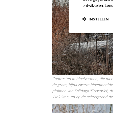
ontwikkelen.
Lees
INSTELLEN
Contrasten in bloeivormen, die met 
de grote, bijna zwarte bloemhoofd
pluimen van
Solidago
'Fireworks', 
'Pink Star', en op de achtergrond de