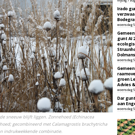
vrijdag 7 au
Irado g
verzwaa
Bodegrav
woensdag 5
Gemeent
gunt AI
ecologis
Struunho
Dolmans 
woensdag 5
Gemeent
raamove
groen L
Advies &
woensdag 5
Dar gun
aan Enge
woensdag 5
e sneeuw blijft liggen. Zonnehoed (
Echinacea
uwhoed; gecombineerd met
Calamagrostis brachytricha
een indrukwekkende combinatie.