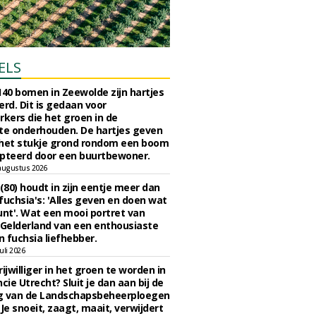
ELS
140 bomen in Zeewolde zijn hartjes
erd. Dit is gedaan voor
ers die het groen in de
e onderhouden. De hartjes geven
 het stukje grond rondom een boom
pteerd door een buurtbewoner.
augustus 2026
 (80) houdt in zijn eentje meer dan
fuchsia's: 'Alles geven en doen wat
unt'. Wat een mooi portret van
Gelderland van een enthousiaste
n fuchsia liefhebber.
uli 2026
ijwilliger in het groen te worden in
cie Utrecht? Sluit je dan aan bij de
g van de Landschapsbeheerploegen
 Je snoeit, zaagt, maait, verwijdert