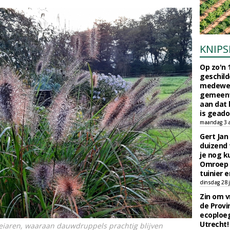
KNIPS
Op zo'n 
geschild
medewerk
gemeent
aan dat
is geado
maandag 3 
Gert Jan
duizend 
je nog k
Omroep 
tuinier e
dinsdag 28 j
Zin om vr
de Provin
ecoploe
Utrecht!
oeiaren, waaraan dauwdruppels prachtig blijven