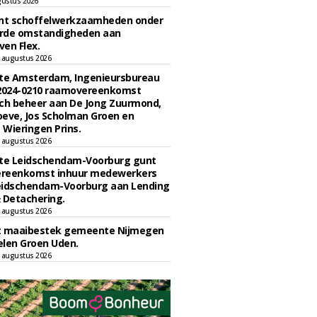
gustus 2026
unt schoffelwerkzaamheden onder
rde omstandigheden aan
en Flex.
 augustus 2026
e Amsterdam, Ingenieursbureau
 2024-0210 raamovereenkomst
ch beheer aan De Jong Zuurmond,
eve, Jos Scholman Groen en
Wieringen Prins.
 augustus 2026
e Leidschendam-Voorburg gunt
reenkomst inhuur medewerkers
eidschendam-Voorburg aan Lending
 Detachering.
 augustus 2026
t maaibestek gemeente Nijmegen
len Groen Uden.
 augustus 2026