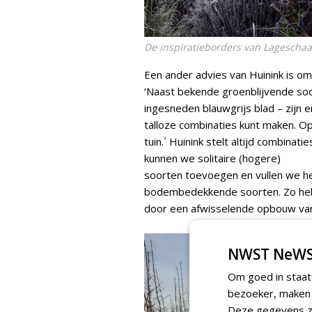
De inspiratieborders van Lageschaa
Een ander advies van Huinink is om
‘Naast bekende groenblijvende soo
ingesneden blauwgrijs blad – zijn 
talloze combinaties kunt maken. Op
tuin.´ Huinink stelt altijd combina
kunnen we solitaire (hogere)
soorten toevoegen en vullen we he
bodembedekkende soorten. Zo heb 
door een afwisselende opbouw van 
NWST NeWS
Om goed in staat
bezoeker, maken w
Deze gegevens zi