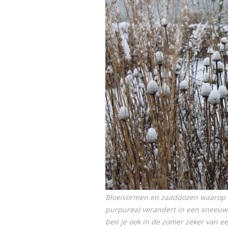
Bloeivormen en zaaddozen waarop d
purpurea
) verandert in een snee
ben je ook in de zomer zeker van 