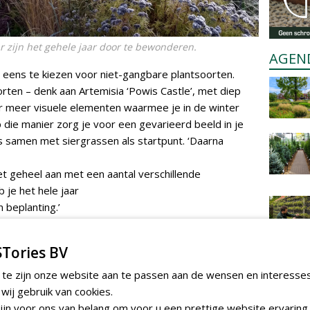
r zijn het gehele jaar door te bewonderen.
AGEN
 eens te kiezen voor niet-gangbare plantsoorten.
rten – denk aan Artemisia ‘Powis Castle’, met diep
er meer visuele elementen waarmee je in de winter
 die manier zorg je voor een gevarieerd beeld in je
ties samen met siergrassen als startpunt. ‘Daarna
t geheel aan met een aantal verschillende
je het hele jaar
beplanting.’
Tories BV
 te zijn onze website aan te passen aan de wensen en interesse
ij gebruik van cookies.
jn voor ons van belang om voor u een prettige website ervaring 