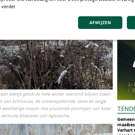
 verder
AFWIJZEN
een beetje geluk de hele winter overeind blijven staan:
en van
Echinacea
, de uiteenspattende, losse en lange
TEND
de weelderige trosjes met pluizende pluimpjes van
Aster
 verticale bloeiaren van
Agastache
.
Gemeent
maaibes
Verhart 