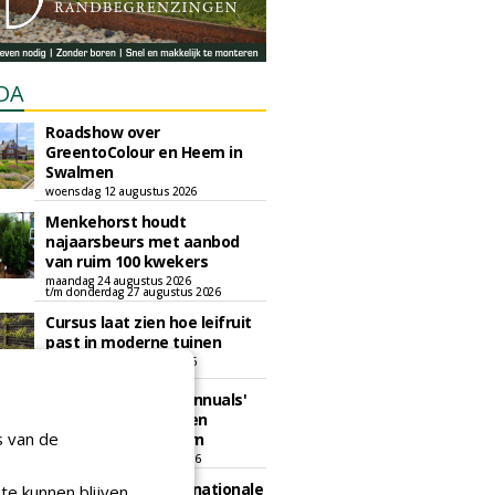
DA
Roadshow over
GreentoColour en Heem in
Swalmen
woensdag 12 augustus 2026
Menkehorst houdt
najaarsbeurs met aanbod
van ruim 100 kwekers
maandag 24 augustus 2026
t/m donderdag 27 augustus 2026
Cursus laat zien hoe leifruit
past in moderne tuinen
woensdag 26 augustus 2026
Vakdag 'All About Annuals'
zet eenjarige planten
s van de
centraal in Appeltern
donderdag 27 augustus 2026
GaLaBau 2026: internationale
te kunnen blijven