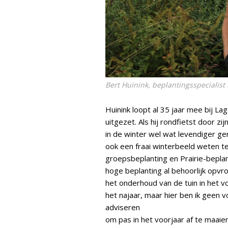
Bert Huinink, beplantingsspecialist
Huinink loopt al 35 jaar mee bij La
uitgezet. Als hij rondfietst door 
in de winter wel wat levendiger gem
ook een fraai winterbeeld weten t
groepsbeplanting en Prairie-beplan
hoge beplanting al behoorlijk opvro
het onderhoud van de tuin in het v
het najaar, maar hier ben ik geen vo
adviseren
om pas in het voorjaar af te maai