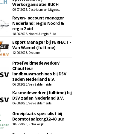
Werkorganisatie BUCH
09-07-2026, Castricum en Uitgeest
Rayon- account manager
Nederland; regio Noord &
regio Zuid
18-06-2026, Noord & regio Zuid
Export Manager bij PERFECT -
Van Wamel (fulltime)
12-06-2026, Dreumel
Proefveldmedewerker/
Chauffeur
landbouwmachines bij DSV
zaden Nederland B.V.
06-08-2026, Ven-Zelderheide
Kasmedewerker (fulltime) bij
DSV zaden Nederland B.V.
06-08-2026, Ven-Zelderheide
Groeiplaats specialist bij
Boomtotaalzorg32-40 uur
30-07-2026, Schalkwijk