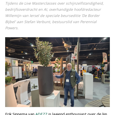
Tijdens de Live Masterclasses over schijnzelfstandigheid,
bedrijfsoverdracht en AI, overhandigde hoofdredacteur
Willemijn van Iersel de speciale beurseditie 'De Border
Bijbel' aan Stefan Verbunt, bestuurslid van Perennial
Powers.
Erik Sinnema van
ADEZZ
is laaiend enthousiast over de lijn