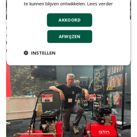
te kunnen blijven ontwikkelen.
Lees verder
AKKOORD
Peter Kloosterhuis van Ufkes vertelt over de
stobbenfresen en de versnipperaars met kraaninvoer die
AFWIJZEN
het bedrijf produceert. Met die laatste is
Ufkes Greentec
marktleider in Nederland.
INSTELLEN