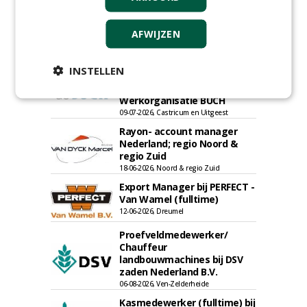
Allround
magazijnmedewerker
(fulltime) bij DSV zaden
AFWIJZEN
Nederland B.V.
06-08-2026, Ven Zelderheide
INSTELLEN
Meewerkend Voorman
Sportvelden bij
Werkorganisatie BUCH
09-07-2026, Castricum en Uitgeest
Rayon- account manager
Nederland; regio Noord &
regio Zuid
18-06-2026, Noord & regio Zuid
Export Manager bij PERFECT -
Van Wamel (fulltime)
12-06-2026, Dreumel
Proefveldmedewerker/
Chauffeur
landbouwmachines bij DSV
zaden Nederland B.V.
06-08-2026, Ven-Zelderheide
Kasmedewerker (fulltime) bij