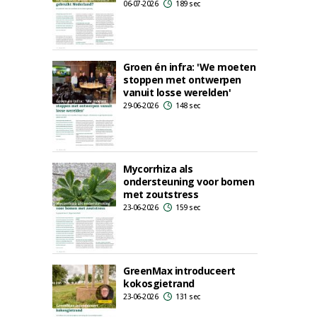
06-07-2026
189 sec
Groen én infra: 'We moeten
stoppen met ontwerpen
vanuit losse werelden'
29-06-2026
148 sec
Mycorrhiza als
ondersteuning voor bomen
met zoutstress
23-06-2026
159 sec
GreenMax introduceert
kokosgietrand
23-06-2026
131 sec