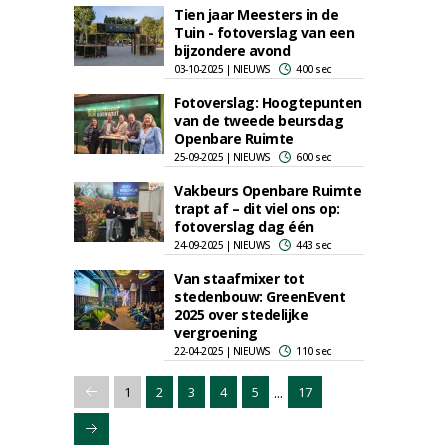
Tien jaar Meesters in de
Tuin - fotoverslag van een
bijzondere avond
03-10-2025 | NIEUWS
400 sec
Fotoverslag: Hoogtepunten
van de tweede beursdag
Openbare Ruimte
25-09-2025 | NIEUWS
600 sec
Vakbeurs Openbare Ruimte
trapt af – dit viel ons op:
fotoverslag dag één
24-09-2025 | NIEUWS
443 sec
Van staafmixer tot
stedenbouw: GreenEvent
2025 over stedelijke
vergroening
22-04-2025 | NIEUWS
110 sec
...
1
2
3
4
5
17