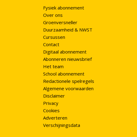
Fysiek abonnement
Over ons
Groenversneller
Duurzaamheid & NWST
Cursussen
Contact
Digitaal abonnement
Abonneren nieuwsbrief
Het team
School abonnement
Redactionele spelregels
Algemene voorwaarden
Disclaimer
Privacy
Cookies
Adverteren
Verschijningsdata