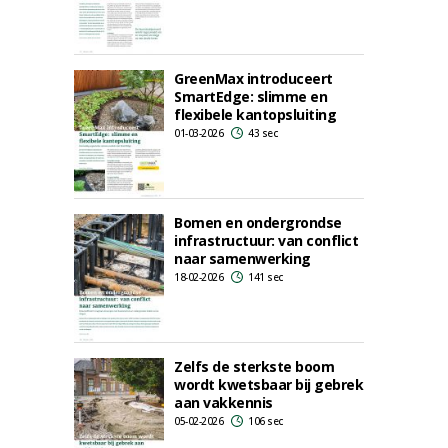
GreenMax introduceert
SmartEdge: slimme en
flexibele kantopsluiting
01-03-2026
43 sec
Bomen en ondergrondse
infrastructuur: van conflict
naar samenwerking
18-02-2026
141 sec
Zelfs de sterkste boom
wordt kwetsbaar bij gebrek
aan vakkennis
05-02-2026
106 sec