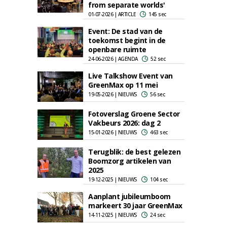
from separate worlds'
01-07-2026 | ARTICLE
145 sec
Event: De stad van de
toekomst begint in de
openbare ruimte
24-06-2026 | AGENDA
52 sec
Live Talkshow Event van
GreenMax op 11 mei
19-05-2026 | NIEUWS
56 sec
Fotoverslag Groene Sector
Vakbeurs 2026: dag 2
15-01-2026 | NIEUWS
463 sec
Terugblik: de best gelezen
Boomzorg artikelen van
2025
19-12-2025 | NIEUWS
104 sec
Aanplant jubileumboom
markeert 30 jaar GreenMax
14-11-2025 | NIEUWS
24 sec