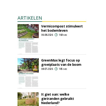
ARTIKELEN
Vermicompost stimuleert
het bodemleven
06-08-2026
168 sec
GreenMax legt focus op
groeiplaats van de boom
08-07-2026
185 sec
It giet oan: welke
gietranden gebruikt
Nederland?