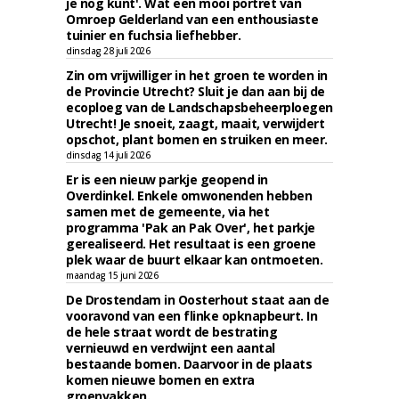
je nog kunt'. Wat een mooi portret van
Omroep Gelderland van een enthousiaste
tuinier en fuchsia liefhebber.
dinsdag 28 juli 2026
Zin om vrijwilliger in het groen te worden in
de Provincie Utrecht? Sluit je dan aan bij de
ecoploeg van de Landschapsbeheerploegen
Utrecht! Je snoeit, zaagt, maait, verwijdert
opschot, plant bomen en struiken en meer.
dinsdag 14 juli 2026
Er is een nieuw parkje geopend in
Overdinkel. Enkele omwonenden hebben
samen met de gemeente, via het
programma 'Pak an Pak Over', het parkje
gerealiseerd. Het resultaat is een groene
plek waar de buurt elkaar kan ontmoeten.
maandag 15 juni 2026
De Drostendam in Oosterhout staat aan de
vooravond van een flinke opknapbeurt. In
de hele straat wordt de bestrating
vernieuwd en verdwijnt een aantal
bestaande bomen. Daarvoor in de plaats
komen nieuwe bomen en extra
groenvakken.