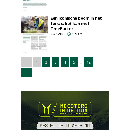
Een iconische boom in het
terras: het kan met
TreeParker
29-01-2026
199 sec
...
1
2
3
4
5
12