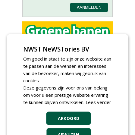
Allround
NWST NeWSTories BV
magazijnmedewerker
(fulltime) bij DSV zaden
Om goed in staat te zijn onze website aan
Nederland B.V.
te passen aan de wensen en interesses
06-08-2026, Ven Zelderheide
van de bezoeker, maken wij gebruik van
Meewerkend Voorman
cookies.
Sportvelden bij
Werkorganisatie BUCH
Deze gegevens zijn voor ons van belang
09-07-2026, Castricum en Uitgeest
om voor u een prettige website ervaring
Rayon- account manager
te kunnen blijven ontwikkelen.
Lees verder
Nederland; regio Noord &
regio Zuid
18-06-2026, Noord & regio Zuid
AKKOORD
Export Manager bij PERFECT -
Van Wamel (fulltime)
AFWIJZEN
12-06-2026, Dreumel