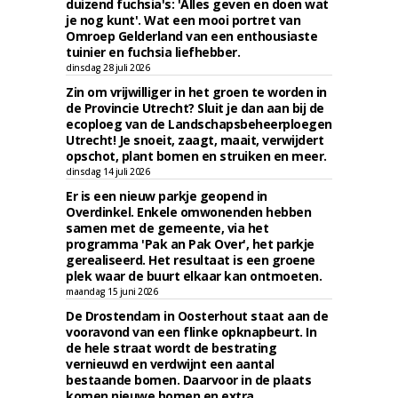
duizend fuchsia's: 'Alles geven en doen wat
je nog kunt'. Wat een mooi portret van
Omroep Gelderland van een enthousiaste
tuinier en fuchsia liefhebber.
dinsdag 28 juli 2026
Zin om vrijwilliger in het groen te worden in
de Provincie Utrecht? Sluit je dan aan bij de
ecoploeg van de Landschapsbeheerploegen
Utrecht! Je snoeit, zaagt, maait, verwijdert
opschot, plant bomen en struiken en meer.
dinsdag 14 juli 2026
Er is een nieuw parkje geopend in
Overdinkel. Enkele omwonenden hebben
samen met de gemeente, via het
programma 'Pak an Pak Over', het parkje
gerealiseerd. Het resultaat is een groene
plek waar de buurt elkaar kan ontmoeten.
maandag 15 juni 2026
De Drostendam in Oosterhout staat aan de
vooravond van een flinke opknapbeurt. In
de hele straat wordt de bestrating
vernieuwd en verdwijnt een aantal
bestaande bomen. Daarvoor in de plaats
komen nieuwe bomen en extra