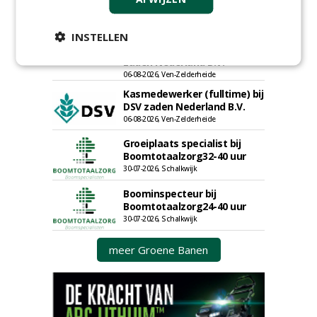
Proefveldmedewerker/
INSTELLEN
Chauffeur
landbouwmachines bij DSV
zaden Nederland B.V.
06-08-2026, Ven-Zelderheide
Kasmedewerker (fulltime) bij
DSV zaden Nederland B.V.
06-08-2026, Ven-Zelderheide
Groeiplaats specialist bij
Boomtotaalzorg32-40 uur
30-07-2026, Schalkwijk
Boominspecteur bij
Boomtotaalzorg24-40 uur
30-07-2026, Schalkwijk
meer Groene Banen