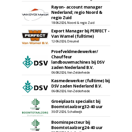
Rayon- account manager
Nederland; regio Noord &
regio Zuid
18-06-2026, Noord & regio Zuid
Export Manager bij PERFECT -
Van Wamel (fulltime)
12-06-2026, Dreumel
Proefveldmedewerker/
Chauffeur
landbouwmachines bij DSV
zaden Nederland B.V.
06-08-2026, Ven-Zelderheide
Kasmedewerker (fulltime) bij
DSV zaden Nederland B.V.
06-08-2026, Ven-Zelderheide
Groeiplaats specialist bij
Boomtotaalzorg32-40 uur
30-07-2026, Schalkwijk
Boominspecteur bij
Boomtotaalzorg24-40 uur