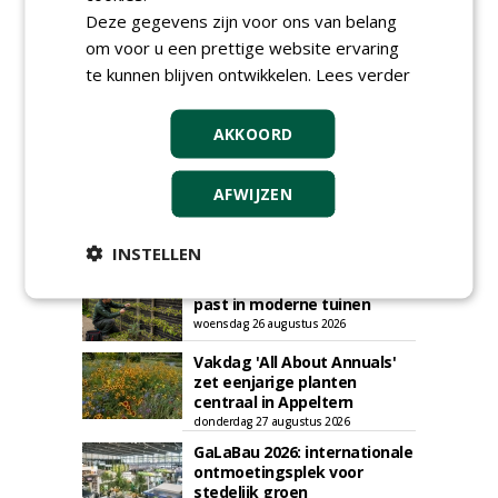
Deze gegevens zijn voor ons van belang
om voor u een prettige website ervaring
AGENDA
te kunnen blijven ontwikkelen.
Lees verder
Roadshow over
GreentoColour en Heem in
Swalmen
AKKOORD
woensdag 12 augustus 2026
Menkehorst houdt
AFWIJZEN
najaarsbeurs met aanbod
van ruim 100 kwekers
maandag 24 augustus 2026
INSTELLEN
t/m donderdag 27 augustus 2026
Cursus laat zien hoe leifruit
past in moderne tuinen
woensdag 26 augustus 2026
Vakdag 'All About Annuals'
zet eenjarige planten
centraal in Appeltern
donderdag 27 augustus 2026
GaLaBau 2026: internationale
ontmoetingsplek voor
stedelijk groen