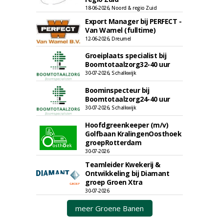
18-06-2026, Noord & regio Zuid
Export Manager bij PERFECT -
Van Wamel (fulltime)
12-06-2026, Dreumel
Groeiplaats specialist bij
Boomtotaalzorg32-40 uur
30-07-2026, Schalkwijk
Boominspecteur bij
Boomtotaalzorg24-40 uur
30-07-2026, Schalkwijk
Hoofdgreenkeeper (m/v)
Golfbaan KralingenOosthoek
groepRotterdam
30-07-2026
Teamleider Kwekerij &
Ontwikkeling bij Diamant
groep Groen Xtra
30-07-2026
meer Groene Banen