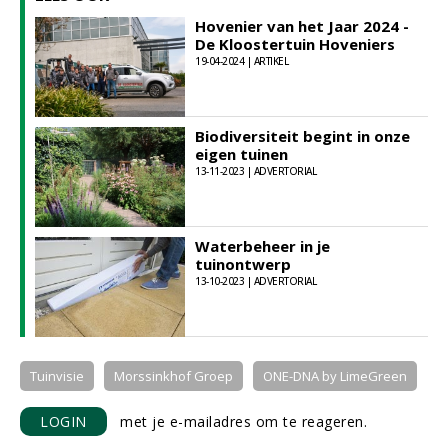
Hovenier van het Jaar 2024 -
De Kloostertuin Hoveniers
19-04-2024 | ARTIKEL
Biodiversiteit begint in onze
eigen tuinen
13-11-2023 | ADVERTORIAL
Waterbeheer in je
tuinontwerp
13-10-2023 | ADVERTORIAL
Tuinvisie
Morssinkhof Groep
ONE-DNA by LimeGreen
LOGIN
met je e-mailadres om te reageren.