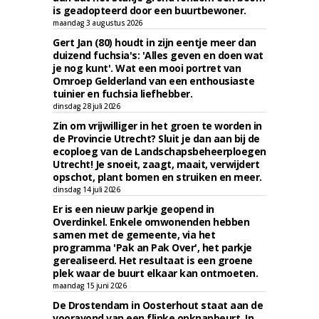
is geadopteerd door een buurtbewoner.
maandag 3 augustus 2026
Gert Jan (80) houdt in zijn eentje meer dan
duizend fuchsia's: 'Alles geven en doen wat
je nog kunt'. Wat een mooi portret van
Omroep Gelderland van een enthousiaste
tuinier en fuchsia liefhebber.
dinsdag 28 juli 2026
Zin om vrijwilliger in het groen te worden in
de Provincie Utrecht? Sluit je dan aan bij de
ecoploeg van de Landschapsbeheerploegen
Utrecht! Je snoeit, zaagt, maait, verwijdert
opschot, plant bomen en struiken en meer.
dinsdag 14 juli 2026
Er is een nieuw parkje geopend in
Overdinkel. Enkele omwonenden hebben
samen met de gemeente, via het
programma 'Pak an Pak Over', het parkje
gerealiseerd. Het resultaat is een groene
plek waar de buurt elkaar kan ontmoeten.
maandag 15 juni 2026
De Drostendam in Oosterhout staat aan de
vooravond van een flinke opknapbeurt. In