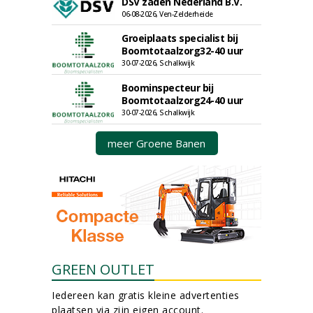
DSV zaden Nederland B.V.
06-08-2026, Ven-Zelderheide
Groeiplaats specialist bij
Boomtotaalzorg32-40 uur
30-07-2026, Schalkwijk
Boominspecteur bij
Boomtotaalzorg24-40 uur
30-07-2026, Schalkwijk
meer Groene Banen
GREEN OUTLET
Iedereen kan gratis kleine advertenties
plaatsen via zijn eigen account.