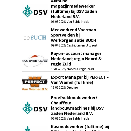
Allround
magazijnmedewerker
(fulltime) bij DSV zaden
Nederland B.V.
06-08-2026, Ven Zelderheide
Meewerkend Voorman
Sportvelden bij
Werkorganisatie BUCH
09-07-2026, Castricum en Uitgeest
Rayon- account manager
Nederland; regio Noord &
regio Zuid
18-06-2026, Noord & regio Zuid
Export Manager bij PERFECT -
Van Wamel (fulltime)
12-06-2026, Dreumel
Proefveldmedewerker/
Chauffeur
landbouwmachines bij DSV
zaden Nederland B.V.
06-08-2026, Ven-Zelderheide
Kasmedewerker (fulltime) bij