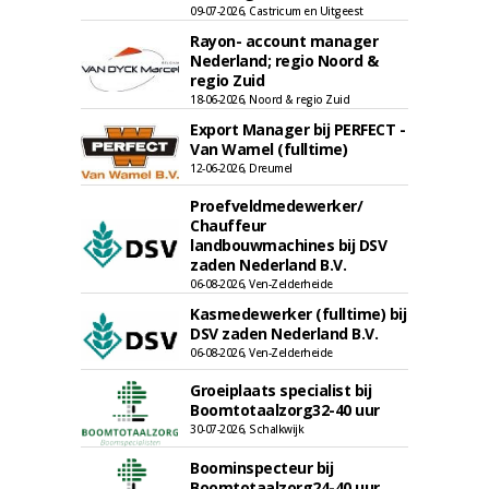
09-07-2026, Castricum en Uitgeest
Rayon- account manager
Nederland; regio Noord &
regio Zuid
18-06-2026, Noord & regio Zuid
Export Manager bij PERFECT -
Van Wamel (fulltime)
12-06-2026, Dreumel
Proefveldmedewerker/
Chauffeur
landbouwmachines bij DSV
zaden Nederland B.V.
06-08-2026, Ven-Zelderheide
Kasmedewerker (fulltime) bij
DSV zaden Nederland B.V.
06-08-2026, Ven-Zelderheide
Groeiplaats specialist bij
Boomtotaalzorg32-40 uur
30-07-2026, Schalkwijk
Boominspecteur bij
Boomtotaalzorg24-40 uur