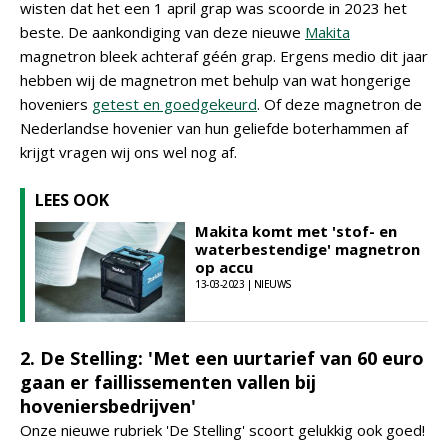
wisten dat het een 1 april grap was scoorde in 2023 het
beste. De aankondiging van deze nieuwe
Makita
magnetron bleek achteraf géén grap. Ergens medio dit jaar
hebben wij de magnetron met behulp van wat hongerige
hoveniers
getest en goedgekeurd
. Of deze magnetron de
Nederlandse hovenier van hun geliefde boterhammen af
krijgt vragen wij ons wel nog af.
LEES OOK
Makita komt met 'stof- en
waterbestendige' magnetron
op accu
13-03-2023 | NIEUWS
2. De Stelling: 'Met een uurtarief van 60 euro
gaan er faillissementen vallen bij
hoveniersbedrijven'
Onze nieuwe rubriek 'De Stelling' scoort gelukkig ook goed!