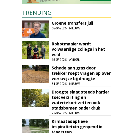
TRENDING
Groene transfers juli
09-07-2026 | NIEUWS
Robotmaaier wordt
volwaardige collega in het
veld
15-07-2026 | ARTIKEL
Schade aan gras door
trekker roept vragen op over
werkwijze bij droogte
31-07-2026 | NIEUWS
Droogte slaat steeds harder
toe: verzilting en
watertekort zetten ook
stadsbomen onder druk
22-07-2026 | NIEUWS
Klimaatadaptieve
inspiratietuin geopend in
Maarssen