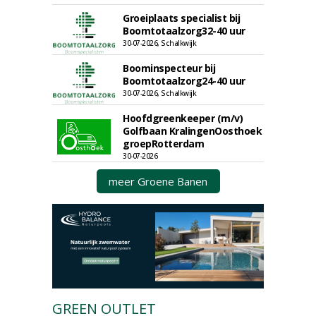
Groeiplaats specialist bij
Boomtotaalzorg32-40 uur
30-07-2026, Schalkwijk
Boominspecteur bij
Boomtotaalzorg24-40 uur
30-07-2026, Schalkwijk
Hoofdgreenkeeper (m/v)
Golfbaan KralingenOosthoek
groepRotterdam
30-07-2026
meer Groene Banen
GREEN OUTLET