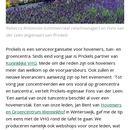
Rebecca Antonisse (commercieel retailmanager) en Fons van
der Leen (eigenaar) van Prickels
Prickels is een serviceorganisatie voor hoveniers, tuin- en
groencentra. Sinds eind vorig jaar is Prickels partner van
Koninklijke VHG
. Mede om die reden zijn ook hoveniers
meer dan welkom op de voorjaarsbeurs. Ook zullen er
nieuwe leveranciers aanwezig zijn op het evenement. 'Tot
vorig jaar concentreerden we ons vooral op groencentra
en tuincentra', vertelt Prickels-eigenaar Fons van der Leen.
'Een aantal van onze tuincentra beschikt al over een
hovenierstak. Een van onze leden, Jan Bent van
Hoveniers
en Groencentrum Wenninkhof
in Winterswijk, gaf me de tip
om eens met de VHG rond de tafel te gaan. We
produceren namelijk ook webshops voor onze leden, wat