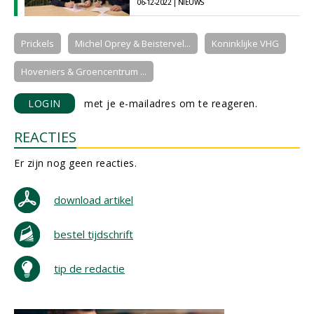
06-12-2022 | NIEUWS
Prickels
Michel Oprey & Beistervel...
Koninklijke VHG
Hoveniers & Groencentrum ...
LOGIN
met je e-mailadres om te reageren.
REACTIES
Er zijn nog geen reacties.
download artikel
bestel tijdschrift
tip de redactie