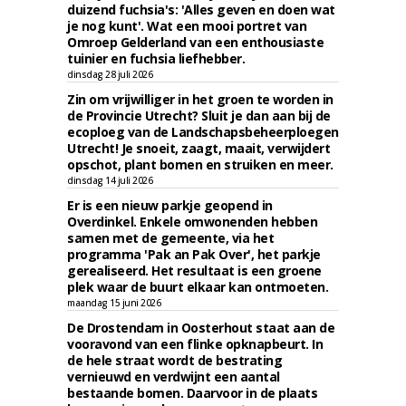
duizend fuchsia's: 'Alles geven en doen wat
je nog kunt'. Wat een mooi portret van
Omroep Gelderland van een enthousiaste
tuinier en fuchsia liefhebber.
dinsdag 28 juli 2026
Zin om vrijwilliger in het groen te worden in
de Provincie Utrecht? Sluit je dan aan bij de
ecoploeg van de Landschapsbeheerploegen
Utrecht! Je snoeit, zaagt, maait, verwijdert
opschot, plant bomen en struiken en meer.
dinsdag 14 juli 2026
Er is een nieuw parkje geopend in
Overdinkel. Enkele omwonenden hebben
samen met de gemeente, via het
programma 'Pak an Pak Over', het parkje
gerealiseerd. Het resultaat is een groene
plek waar de buurt elkaar kan ontmoeten.
maandag 15 juni 2026
De Drostendam in Oosterhout staat aan de
vooravond van een flinke opknapbeurt. In
de hele straat wordt de bestrating
vernieuwd en verdwijnt een aantal
bestaande bomen. Daarvoor in de plaats