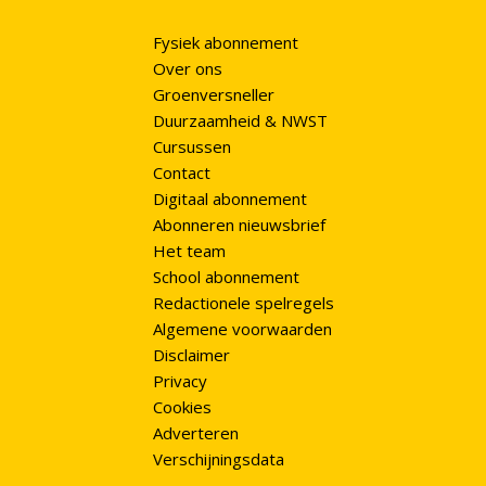
Fysiek abonnement
Over ons
Groenversneller
Duurzaamheid & NWST
Cursussen
Contact
Digitaal abonnement
Abonneren nieuwsbrief
Het team
School abonnement
Redactionele spelregels
Algemene voorwaarden
Disclaimer
Privacy
Cookies
Adverteren
Verschijningsdata