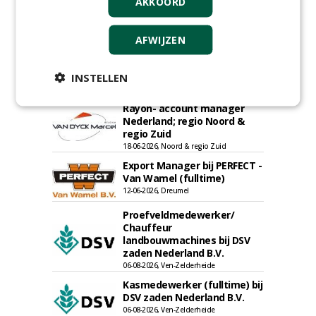
AKKOORD
Allround
AFWIJZEN
magazijnmedewerker
(fulltime) bij DSV zaden
INSTELLEN
Nederland B.V.
06-08-2026, Ven Zelderheide
Rayon- account manager
Nederland; regio Noord &
regio Zuid
18-06-2026, Noord & regio Zuid
Export Manager bij PERFECT -
Van Wamel (fulltime)
12-06-2026, Dreumel
Proefveldmedewerker/
Chauffeur
landbouwmachines bij DSV
zaden Nederland B.V.
06-08-2026, Ven-Zelderheide
Kasmedewerker (fulltime) bij
DSV zaden Nederland B.V.
06-08-2026, Ven-Zelderheide