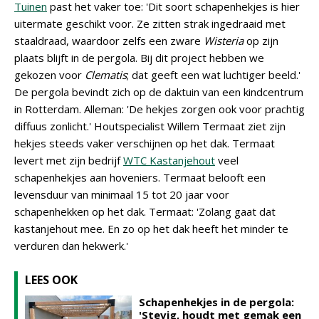
Tuinen
past het vaker toe: 'Dit soort schapenhekjes is hier
uitermate geschikt voor. Ze zitten strak ingedraaid met
staaldraad, waardoor zelfs een zware
Wisteria
op zijn
plaats blijft in de pergola. Bij dit project hebben we
gekozen voor
Clematis
; dat geeft een wat luchtiger beeld.'
De pergola bevindt zich op de daktuin van een kindcentrum
in Rotterdam. Alleman: 'De hekjes zorgen ook voor prachtig
diffuus zonlicht.' Houtspecialist Willem Termaat ziet zijn
hekjes steeds vaker verschijnen op het dak. Termaat
levert met zijn bedrijf
WTC Kastanjehout
veel
schapenhekjes aan hoveniers. Termaat belooft een
levensduur van minimaal 15 tot 20 jaar voor
schapenhekken op het dak. Termaat: 'Zolang gaat dat
kastanjehout mee. En zo op het dak heeft het minder te
verduren dan hekwerk.'
LEES OOK
Schapenhekjes in de pergola:
'Stevig, houdt met gemak een