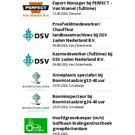
Export Manager bij PERFECT -
Van Wamel (fulltime)
12-06-2026, Dreumel
Proefveldmedewerker/
Chauffeur
landbouwmachines bij DSV
zaden Nederland B.V.
06-08-2026, Ven-Zelderheide
Kasmedewerker (fulltime) bij
DSV zaden Nederland B.V.
06-08-2026, Ven-Zelderheide
Groeiplaats specialist bij
Boomtotaalzorg32-40 uur
30-07-2026, Schalkwijk
Boominspecteur bij
Boomtotaalzorg24-40 uur
30-07-2026, Schalkwijk
Hoofdgreenkeeper (m/v)
Golfbaan KralingenOosthoek
groepRotterdam
30-07-2026