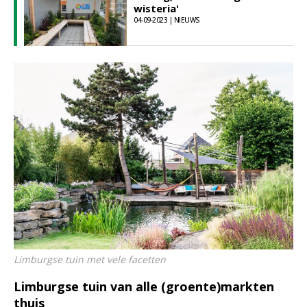
wisteria'
04-09-2023 | NIEUWS
Limburgse tuin met vele facetten
Limburgse tuin van alle (groente)markten
thuis