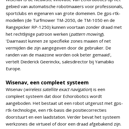
gebied van automatische robotmaaiers voor professionals,
sportclubs en eigenaren van grote domeinen. De gps-rtk-
modellen (de Turfmower TM-2050, de TM-1050 en de
Rangepicker RP-1250) kunnen voortaan zonder draad met
het rechtlijnige patroon werken (
pattern mowing
).
'Daarnaast kunnen ze specifieke zones maaien of net
vermijden die zijn aangegeven door de gebruiker. De
randen van de maaizone worden ook beter gemaaid',
vertelt Diederick Geerinckx, salesdirector bij Yamabiko
Europe.
Wisenav, een compleet systeem
Wisenav (
wireless satellite exact navigation
) is een
compleet systeem dat door Echorobotics wordt
aangeboden. Het bestaat uit een robot uitgerust met gps-
rtk-technologie, een rtk-basis die positiecorrecties
doorstuurt en een laadstation. Verder bevat het systeem
werkzones die virtueel of door een draad afgebakend zijn.