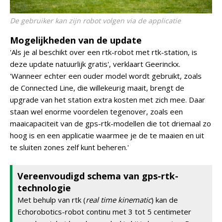
De gebruiker kan zijn robot volgen via de applicatie
Mogelijkheden van de update
'Als je al beschikt over een rtk-robot met rtk-station, is
deze update natuurlijk gratis', verklaart Geerinckx.
'Wanneer echter een ouder model wordt gebruikt, zoals
de Connected Line, die willekeurig maait, brengt de
upgrade van het station extra kosten met zich mee. Daar
staan wel enorme voordelen tegenover, zoals een
maaicapaciteit van de gps-rtk-modellen die tot driemaal zo
hoog is en een applicatie waarmee je de te maaien en uit
te sluiten zones zelf kunt beheren.'
Vereenvoudigd schema van gps-rtk-
technologie
Met behulp van rtk (
real time kinematic
) kan de
Echorobotics-robot continu met 3 tot 5 centimeter