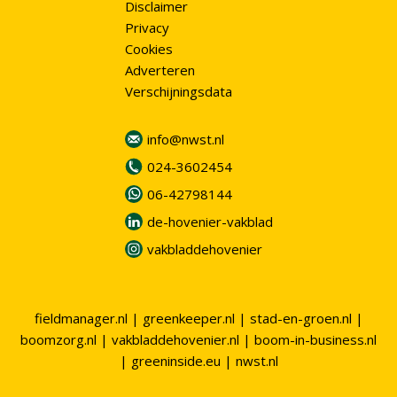
Disclaimer
Privacy
Cookies
Adverteren
Verschijningsdata
info@nwst.nl
024-3602454
06-42798144
de-hovenier-vakblad
vakbladdehovenier
fieldmanager.nl
|
greenkeeper.nl
|
stad-en-groen.nl
|
boomzorg.nl
|
vakbladdehovenier.nl
|
boom-in-business.nl
|
greeninside.eu
|
nwst.nl