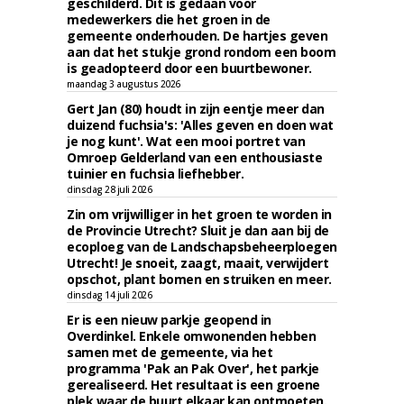
geschilderd. Dit is gedaan voor
medewerkers die het groen in de
gemeente onderhouden. De hartjes geven
aan dat het stukje grond rondom een boom
is geadopteerd door een buurtbewoner.
maandag 3 augustus 2026
Gert Jan (80) houdt in zijn eentje meer dan
duizend fuchsia's: 'Alles geven en doen wat
je nog kunt'. Wat een mooi portret van
Omroep Gelderland van een enthousiaste
tuinier en fuchsia liefhebber.
dinsdag 28 juli 2026
Zin om vrijwilliger in het groen te worden in
de Provincie Utrecht? Sluit je dan aan bij de
ecoploeg van de Landschapsbeheerploegen
Utrecht! Je snoeit, zaagt, maait, verwijdert
opschot, plant bomen en struiken en meer.
dinsdag 14 juli 2026
Er is een nieuw parkje geopend in
Overdinkel. Enkele omwonenden hebben
samen met de gemeente, via het
programma 'Pak an Pak Over', het parkje
gerealiseerd. Het resultaat is een groene
plek waar de buurt elkaar kan ontmoeten.