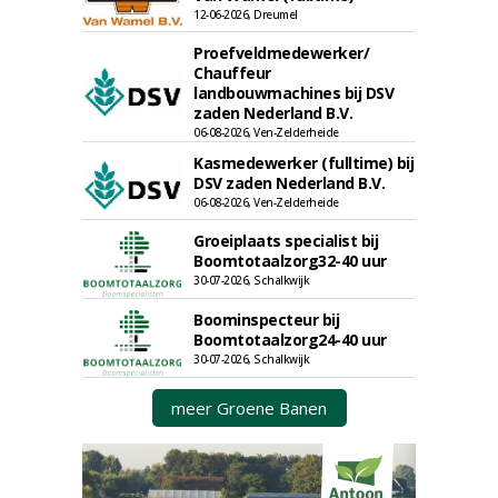
12-06-2026, Dreumel
Proefveldmedewerker/
Chauffeur
landbouwmachines bij DSV
zaden Nederland B.V.
06-08-2026, Ven-Zelderheide
Kasmedewerker (fulltime) bij
DSV zaden Nederland B.V.
06-08-2026, Ven-Zelderheide
Groeiplaats specialist bij
Boomtotaalzorg32-40 uur
30-07-2026, Schalkwijk
Boominspecteur bij
Boomtotaalzorg24-40 uur
30-07-2026, Schalkwijk
meer Groene Banen