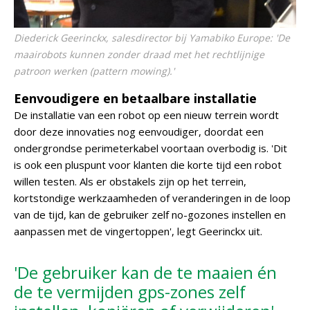
Diederick Geerinckx, salesdirector bij Yamabiko Europe: 'De
maairobots kunnen zonder draad met het rechtlijnige
patroon werken (
pattern mowing
).'
Eenvoudigere en betaalbare installatie
De installatie van een robot op een nieuw terrein wordt
door deze innovaties nog eenvoudiger, doordat een
ondergrondse perimeterkabel voortaan overbodig is. 'Dit
is ook een pluspunt voor klanten die korte tijd een robot
willen testen. Als er obstakels zijn op het terrein,
kortstondige werkzaamheden of veranderingen in de loop
van de tijd, kan de gebruiker zelf no-gozones instellen en
aanpassen met de vingertoppen', legt Geerinckx uit.
'De gebruiker kan de te maaien én
de te vermijden gps-zones zelf