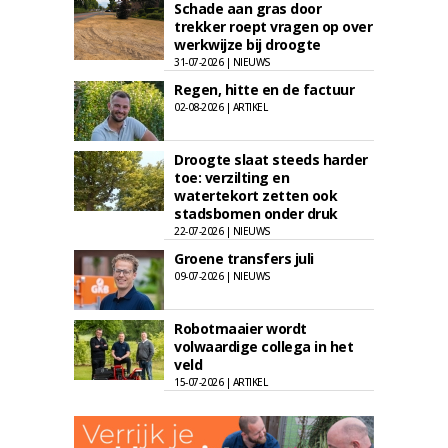
Schade aan gras door
trekker roept vragen op over
werkwijze bij droogte
31-07-2026 | NIEUWS
Regen, hitte en de factuur
02-08-2026 | ARTIKEL
Droogte slaat steeds harder
toe: verzilting en
watertekort zetten ook
stadsbomen onder druk
22-07-2026 | NIEUWS
Groene transfers juli
09-07-2026 | NIEUWS
Robotmaaier wordt
volwaardige collega in het
veld
15-07-2026 | ARTIKEL