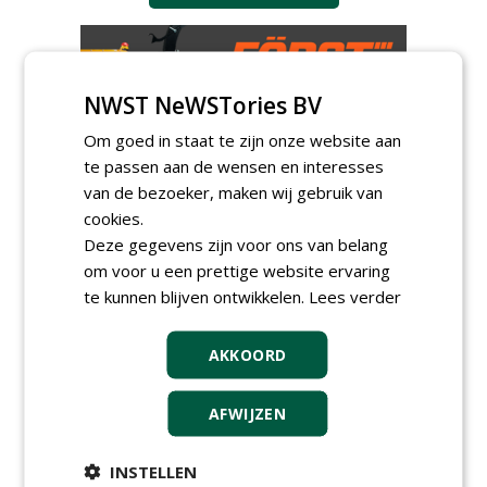
NWST NeWSTories BV
Om goed in staat te zijn onze website aan
te passen aan de wensen en interesses
GREEN OUTLET
van de bezoeker, maken wij gebruik van
cookies.
Iedereen kan gratis kleine advertenties
Deze gegevens zijn voor ons van belang
plaatsen via zijn eigen account.
om voor u een prettige website ervaring
Plaats een gratis advertentie
te kunnen blijven ontwikkelen.
Lees verder
AKKOORD
AFWIJZEN
INSTELLEN
AGENDA