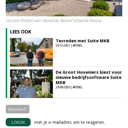
Locatie Didam van Hendriks Beleef Ultieme Klasse
LEES OOK
Tevreden met Suite MKB
20-12-2021 | ARTIKEL
De Groot Hoveniers kiest voor
nieuwe bedrijfssoftware Suite
MKB
29-09-2020 | ARTIKEL
Become-IT
LOGIN
met je e-mailadres om te reageren.