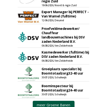
regio Zuid
18-06-2026, Noord & regio Zuid
Export Manager bij PERFECT -
Van Wamel (fulltime)
12-06-2026, Dreumel
Proefveldmedewerker/
Chauffeur
landbouwmachines bij DSV
zaden Nederland B.V.
06-08-2026, Ven-Zelderheide
Kasmedewerker (fulltime) bij
DSV zaden Nederland B.V.
06-08-2026, Ven-Zelderheide
Groeiplaats specialist bij
Boomtotaalzorg32-40 uur
30-07-2026, Schalkwijk
Boominspecteur bij
Boomtotaalzorg24-40 uur
30-07-2026, Schalkwijk
meer Groene Banen