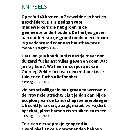
KNIPSELS
Op zo'n 140 bomen in Zeewolde zijn hartjes
geschilderd. Dit is gedaan voor
medewerkers die het groen in de
gemeente onderhouden. De hartjes geven
aan dat het stukje grond rondom een boom
is geadopteerd door een buurtbewoner.
maandag 3 augustus 2026
Gert Jan (80) houdt in zijn eentje meer dan
duizend fuchsia's: 'Alles geven en doen wat
je nog kunt'. Wat een mooi portret van
Omroep Gelderland van een enthousiaste
tuinier en fuchsia liefhebber.
dinsdag 28 juli 2026
Zin om vrijwilliger in het groen te worden in
de Provincie Utrecht? Sluit je dan aan bij de
ecoploeg van de Landschapsbeheerploegen
Utrecht! Je snoeit, zaagt, maait, verwijdert
opschot, plant bomen en struiken en meer.
dinsdag 14 juli 2026
Er is een nieuw parkje geopend in
Overdinkel. Enkele omwonenden hebben