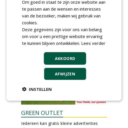
Om goed in staat te zijn onze website aan
DSV zaden Nederland B.V.
te passen aan de wensen en interesses
06-08-2026, Ven-Zelderheide
van de bezoeker, maken wij gebruik van
Groeiplaats specialist bij
cookies.
Boomtotaalzorg32-40 uur
30-07-2026, Schalkwijk
Deze gegevens zijn voor ons van belang
om voor u een prettige website ervaring
Boominspecteur bij
te kunnen blijven ontwikkelen.
Lees verder
Boomtotaalzorg24-40 uur
30-07-2026, Schalkwijk
AKKOORD
meer Groene Banen
AFWIJZEN
INSTELLEN
GREEN OUTLET
Iedereen kan gratis kleine advertenties