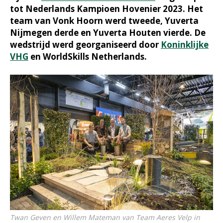
tot Nederlands Kampioen Hovenier 2023. Het
team van Vonk Hoorn werd tweede, Yuverta
Nijmegen derde en Yuverta Houten vierde. De
wedstrijd werd georganiseerd door
Koninklijke
VHG
en WorldSkills Netherlands.
Twan Geven en Willem Mateman van Team Aeres Velp in