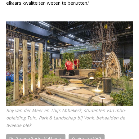
elkaars kwaliteiten weten te benutten.'
Roy van der Meer en Thijs Abbekerk, studenten van mbo-
opleiding Tuin, Park & Landschap bij Vonk, behaalden de
tweede plek.
De Groene Sector Vakbeurs
Koninklijke VHG