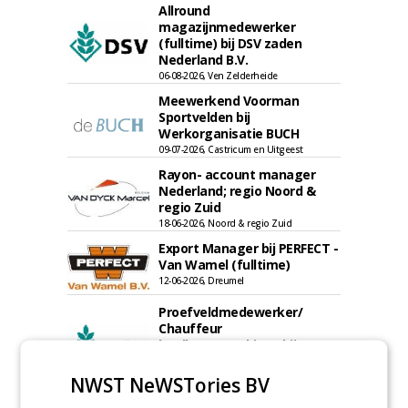
Allround
magazijnmedewerker
(fulltime) bij DSV zaden
Nederland B.V.
06-08-2026, Ven Zelderheide
Meewerkend Voorman
Sportvelden bij
Werkorganisatie BUCH
09-07-2026, Castricum en Uitgeest
Rayon- account manager
Nederland; regio Noord &
regio Zuid
18-06-2026, Noord & regio Zuid
Export Manager bij PERFECT -
Van Wamel (fulltime)
12-06-2026, Dreumel
Proefveldmedewerker/
Chauffeur
landbouwmachines bij DSV
zaden Nederland B.V.
06-08-2026, Ven-Zelderheide
NWST NeWSTories BV
Kasmedewerker (fulltime) bij