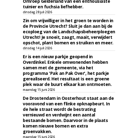
Omroep Gelderland van een enthousiaste
tuinier en fuchsia liefhebber.
dinsdag 28 juli 2026
Zin om vrijwilliger in het groen te worden in
de Provincie Utrecht? Sluit je dan aan bij de
ecoploeg van de Landschapsbeheerploegen
Utrecht! Je snoeit, zaagt, maait, verwijdert
opschot, plant bomen en struiken en meer.
dinsdag 14 juli 2026
Er is een nieuw parkje geopend in
Overdinkel. Enkele omwonenden hebben
samen met de gemeente, via het
programma 'Pak an Pak Over', het parkje
gerealiseerd. Het resultaat is een groene
plek waar de buurt elkaar kan ontmoeten.
maandag 15 juni 2026
De Drostendam in Oosterhout staat aan de
vooravond van een flinke opknapbeurt. In
de hele straat wordt de bestrating
vernieuwd en verdwijnt een aantal
bestaande bomen. Daarvoor in de plaats
komen nieuwe bomen en extra
groenvakken.
maandag 15 juni 2026