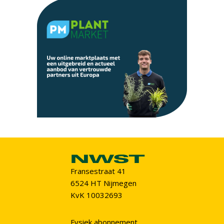
Fransestraat 41
6524 HT Nijmegen
KvK 10032693
Fysiek abonnement