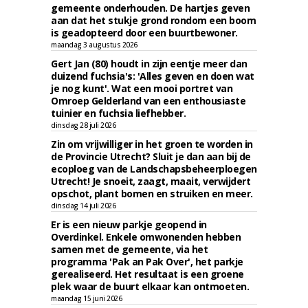
gemeente onderhouden. De hartjes geven
aan dat het stukje grond rondom een boom
is geadopteerd door een buurtbewoner.
maandag 3 augustus 2026
Gert Jan (80) houdt in zijn eentje meer dan
duizend fuchsia's: 'Alles geven en doen wat
je nog kunt'. Wat een mooi portret van
Omroep Gelderland van een enthousiaste
tuinier en fuchsia liefhebber.
dinsdag 28 juli 2026
Zin om vrijwilliger in het groen te worden in
de Provincie Utrecht? Sluit je dan aan bij de
ecoploeg van de Landschapsbeheerploegen
Utrecht! Je snoeit, zaagt, maait, verwijdert
opschot, plant bomen en struiken en meer.
dinsdag 14 juli 2026
Er is een nieuw parkje geopend in
Overdinkel. Enkele omwonenden hebben
samen met de gemeente, via het
programma 'Pak an Pak Over', het parkje
gerealiseerd. Het resultaat is een groene
plek waar de buurt elkaar kan ontmoeten.
maandag 15 juni 2026