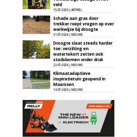
veld
15-07-2026 | ARTIKEL
Schade aan gras door
trekker roept vragen op over
werkwijze bij droogte
31-07-2026 | NIEUWS
Droogte slaat steeds harder
toe: verzilting en
watertekort zetten ook
stadsbomen onder druk
22-07-2026 | NIEUWS
Klimaatadaptieve
inspiratietuin geopend in
Maarssen
14-07-2026 | NIEUWS