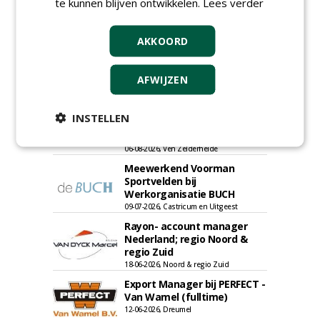
te kunnen blijven ontwikkelen.
Lees verder
AKKOORD
AFWIJZEN
Allround
magazijnmedewerker
INSTELLEN
(fulltime) bij DSV zaden
Nederland B.V.
06-08-2026, Ven Zelderheide
Meewerkend Voorman
Sportvelden bij
Werkorganisatie BUCH
09-07-2026, Castricum en Uitgeest
Rayon- account manager
Nederland; regio Noord &
regio Zuid
18-06-2026, Noord & regio Zuid
Export Manager bij PERFECT -
Van Wamel (fulltime)
12-06-2026, Dreumel