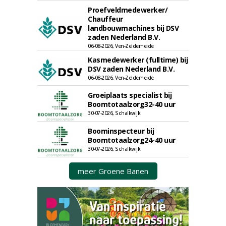
Proefveldmedewerker/
Chauffeur
landbouwmachines bij DSV
zaden Nederland B.V.
06-08-2026, Ven-Zelderheide
Kasmedewerker (fulltime) bij
DSV zaden Nederland B.V.
06-08-2026, Ven-Zelderheide
Groeiplaats specialist bij
Boomtotaalzorg32-40 uur
30-07-2026, Schalkwijk
Boominspecteur bij
Boomtotaalzorg24-40 uur
30-07-2026, Schalkwijk
meer Groene Banen