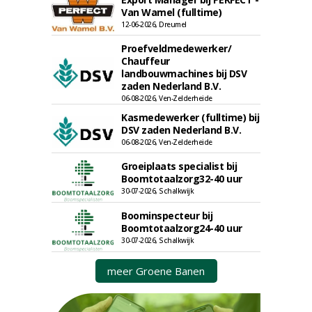
Van Wamel (fulltime)
12-06-2026, Dreumel
Proefveldmedewerker/
Chauffeur
landbouwmachines bij DSV
zaden Nederland B.V.
06-08-2026, Ven-Zelderheide
Kasmedewerker (fulltime) bij
DSV zaden Nederland B.V.
06-08-2026, Ven-Zelderheide
Groeiplaats specialist bij
Boomtotaalzorg32-40 uur
30-07-2026, Schalkwijk
Boominspecteur bij
Boomtotaalzorg24-40 uur
30-07-2026, Schalkwijk
meer Groene Banen