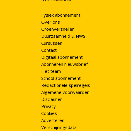
Fysiek abonnement
Over ons
Groenversneller
Duurzaamheid & NWST
Cursussen
Contact
Digitaal abonnement
Abonneren nieuwsbrief
Het team
School abonnement
Redactionele spelregels
Algemene voorwaarden
Disclaimer
Privacy
Cookies
Adverteren
Verschijningsdata