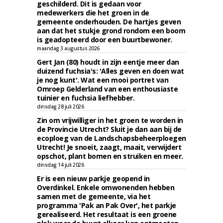
geschilderd. Dit is gedaan voor
medewerkers die het groen in de
gemeente onderhouden. De hartjes geven
aan dat het stukje grond rondom een boom
is geadopteerd door een buurtbewoner.
maandag 3 augustus 2026
Gert Jan (80) houdt in zijn eentje meer dan
duizend fuchsia's: 'Alles geven en doen wat
je nog kunt'. Wat een mooi portret van
Omroep Gelderland van een enthousiaste
tuinier en fuchsia liefhebber.
dinsdag 28 juli 2026
Zin om vrijwilliger in het groen te worden in
de Provincie Utrecht? Sluit je dan aan bij de
ecoploeg van de Landschapsbeheerploegen
Utrecht! Je snoeit, zaagt, maait, verwijdert
opschot, plant bomen en struiken en meer.
dinsdag 14 juli 2026
Er is een nieuw parkje geopend in
Overdinkel. Enkele omwonenden hebben
samen met de gemeente, via het
programma 'Pak an Pak Over', het parkje
gerealiseerd. Het resultaat is een groene