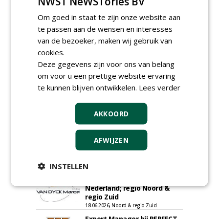
NWST NeWSTories BV
Om goed in staat te zijn onze website aan
te passen aan de wensen en interesses
van de bezoeker, maken wij gebruik van
cookies.
Deze gegevens zijn voor ons van belang
om voor u een prettige website ervaring
te kunnen blijven ontwikkelen.
Lees verder
Allround
magazijnmedewerker
(fulltime) bij DSV zaden
AKKOORD
Nederland B.V.
06-08-2026, Ven Zelderheide
Meewerkend Voorman
AFWIJZEN
Sportvelden bij
Werkorganisatie BUCH
INSTELLEN
09-07-2026, Castricum en Uitgeest
Rayon- account manager
Nederland; regio Noord &
regio Zuid
18-06-2026, Noord & regio Zuid
Export Manager bij PERFECT -