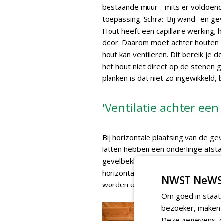
bestaande muur - mits er voldoe
toepassing. Schra: 'Bij wand- en ge
Hout heeft een capillaire werking;
door. Daarom moet achter houten 
hout kan ventileren. Dit bereik je 
het hout niet direct op de stenen g
planken is dat niet zo ingewikkeld, b
'Ventilatie achter een
Bij horizontale plaatsing van de g
latten hebben een onderlinge afstan
gevelbekleding is het gecomplicee
horizontale als verticale rachels 
NWST NeWS
worden ook regelmatig 'ventilatiela
Om goed in staat
bezoeker, maken w
Deze gegevens zi