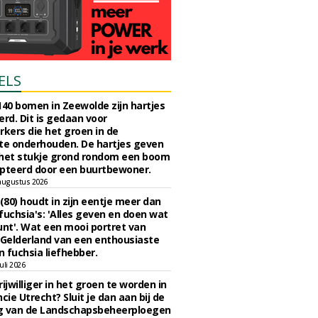
ELS
140 bomen in Zeewolde zijn hartjes
erd. Dit is gedaan voor
ers die het groen in de
e onderhouden. De hartjes geven
 het stukje grond rondom een boom
pteerd door een buurtbewoner.
augustus 2026
 (80) houdt in zijn eentje meer dan
fuchsia's: 'Alles geven en doen wat
unt'. Wat een mooi portret van
Gelderland van een enthousiaste
n fuchsia liefhebber.
uli 2026
ijwilliger in het groen te worden in
cie Utrecht? Sluit je dan aan bij de
g van de Landschapsbeheerploegen