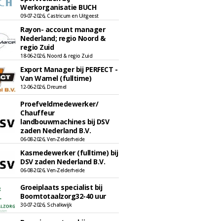
Werkorganisatie BUCH
09-07-2026, Castricum en Uitgeest
Rayon- account manager
Nederland; regio Noord &
regio Zuid
18-06-2026, Noord & regio Zuid
Export Manager bij PERFECT -
Van Wamel (fulltime)
12-06-2026, Dreumel
Proefveldmedewerker/
Chauffeur
landbouwmachines bij DSV
zaden Nederland B.V.
06-08-2026, Ven-Zelderheide
Kasmedewerker (fulltime) bij
DSV zaden Nederland B.V.
06-08-2026, Ven-Zelderheide
Groeiplaats specialist bij
Boomtotaalzorg32-40 uur
30-07-2026, Schalkwijk