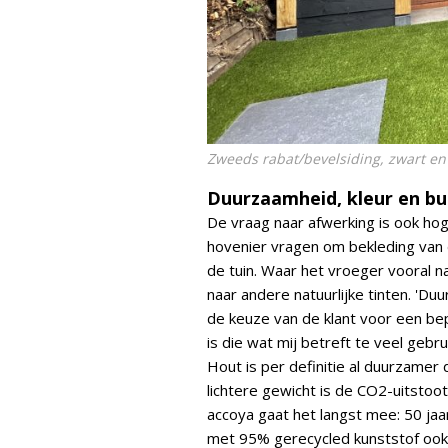
Zweeds rabat/bevelsiding, zwart en
Duurzaamheid, kleur en b
De vraag naar afwerking is ook ho
hovenier vragen om bekleding van d
de tuin. Waar het vroeger vooral n
naar andere natuurlijke tinten. 'D
de keuze van de klant voor een be
is die wat mij betreft te veel gebr
Hout is per definitie al duurzamer
lichtere gewicht is de CO2-uitstoot
accoya gaat het langst mee: 50 ja
met 95% gerecycled kunststof ook