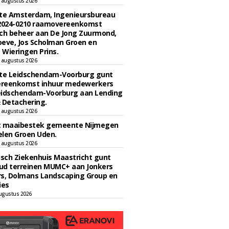
 augustus 2026
e Amsterdam, Ingenieursbureau
 2024-0210 raamovereenkomst
ch beheer aan De Jong Zuurmond,
eve, Jos Scholman Groen en
Wieringen Prins.
 augustus 2026
e Leidschendam-Voorburg gunt
reenkomst inhuur medewerkers
eidschendam-Voorburg aan Lending
 Detachering.
 augustus 2026
t maaibestek gemeente Nijmegen
len Groen Uden.
 augustus 2026
sch Ziekenhuis Maastricht gunt
ud terreinen MUMC+ aan Jonkers
rs, Dolmans Landscaping Group en
ies
ugustus 2026