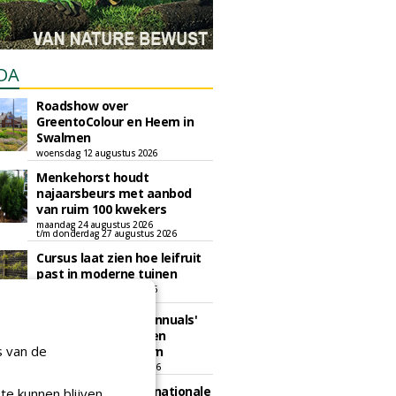
DA
Roadshow over
GreentoColour en Heem in
Swalmen
woensdag 12 augustus 2026
Menkehorst houdt
najaarsbeurs met aanbod
van ruim 100 kwekers
maandag 24 augustus 2026
t/m donderdag 27 augustus 2026
Cursus laat zien hoe leifruit
past in moderne tuinen
woensdag 26 augustus 2026
Vakdag 'All About Annuals'
zet eenjarige planten
s van de
centraal in Appeltern
donderdag 27 augustus 2026
GaLaBau 2026: internationale
te kunnen blijven