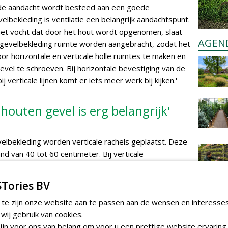
nde aandacht wordt besteed aan een goede
velbekleding is ventilatie een belangrijk aandachtspunt.
 het vocht dat door het hout wordt opgenomen, slaat
AGEN
gevelbekleding ruimte worden aangebracht, zodat het
door horizontale en verticale holle ruimtes te maken en
evel te schroeven. Bij horizontale bevestiging van de
ij verticale lijnen komt er iets meer werk bij kijken.'
 houten gevel is erg belangrijk'
evelbekleding worden verticale rachels geplaatst. Deze
d van 40 tot 60 centimeter. Bij verticale
rder om goed te ventileren. Daar moeten zowel
worden geplaatst om het vocht af te voeren. Hiervoor
Tories BV
tten' gebruikt.
 te zijn onze website aan te passen aan de wensen en interesse
ij gebruik van cookies.
jn voor ons van belang om voor u een prettige website ervaring 