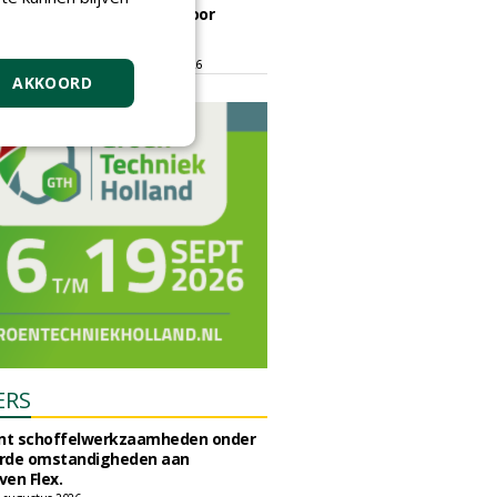
ontmoetingsplek voor
stedelijk groen
dinsdag 15 september 2026
t/m vrijdag 18 september 2026
AKKOORD
ERS
unt schoffelwerkzaamheden onder
rde omstandigheden aan
en Flex.