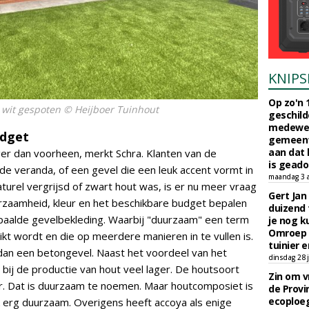
KNIPS
Op zo'n 
 wit gespoten © Heijboer Tuinhout
geschild
medewerk
udget
gemeent
aan dat
ger dan voorheen, merkt Schra. Klanten van de
is geado
e veranda, of een gevel die een leuk accent vormt in
maandag 3 
aturel vergrijsd of zwart hout was, is er nu meer vraag
Gert Jan
uurzaamheid, kleur en het beschikbare budget bepalen
duizend 
paalde gevelbekleding. Waarbij "duurzaam" een term
je nog k
Omroep 
uikt wordt en die op meerdere manieren in te vullen is.
tuinier e
 dan een betongevel. Naast het voordeel van het
dinsdag 28 j
 bij de productie van hout veel lager. De houtsoort
Zin om vr
ar. Dat is duurzaam te noemen. Maar houtcomposiet is
de Provin
ecoploe
 erg duurzaam. Overigens heeft accoya als enige