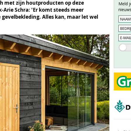
ch met zijn houtproducten op deze
Meld j
k-Arie Schra: 'Er komt steeds meer
nieuws
e gevelbekleding. Alles kan, maar let wel