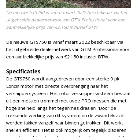
De nieuwe GTS750 is vanaf maart 2022 beschikbaar via het
uitgebreide dealernetwerk van GTM Professional voor een
aantrekkelijke prijs van €2.150 inclusief BTW
De nieuwe GTS750 is vanaf maart 2022 beschikbaar via
het uitgebreide dealernetwerk van GTM Professional voor
een aantrekkelijke prijs van €2.150 inclusief BTW.
Specificaties
De GTS750 wordt aangedreven door een sterke 9 pk
Loncin motor met directe overbrenging naar het
versnippersysteem. Het rotor versnippersysteem bestaat
uit een metalen trommel met twee PRO messen die met
hoge snelheid langs het tegenmes draaien. 'Door de
trekkende werking van dit systeem en de zwaartekracht
worden takken vanzelf naar binnen getrokken. Dit werkt
snel en efficiënt. Het is ook mogelijk om tegelijk bladeren