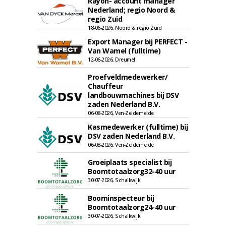
Rayon- account manager
Nederland; regio Noord &
regio Zuid
18-06-2026, Noord & regio Zuid
Export Manager bij PERFECT -
Van Wamel (fulltime)
12-06-2026, Dreumel
Proefveldmedewerker/
Chauffeur
landbouwmachines bij DSV
zaden Nederland B.V.
06-08-2026, Ven-Zelderheide
Kasmedewerker (fulltime) bij
DSV zaden Nederland B.V.
06-08-2026, Ven-Zelderheide
Groeiplaats specialist bij
Boomtotaalzorg32-40 uur
30-07-2026, Schalkwijk
Boominspecteur bij
Boomtotaalzorg24-40 uur
30-07-2026, Schalkwijk