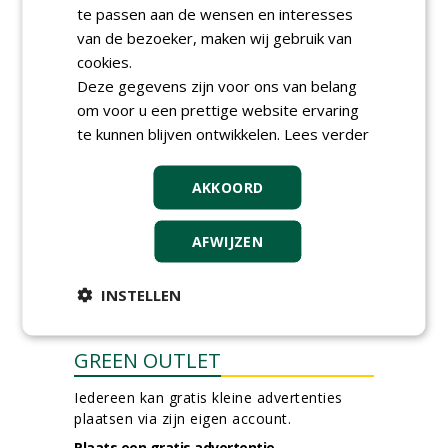
te passen aan de wensen en interesses
Groeiplaats specialist bij
van de bezoeker, maken wij gebruik van
Boomtotaalzorg32-40 uur
cookies.
30-07-2026, Schalkwijk
Deze gegevens zijn voor ons van belang
Boominspecteur bij
om voor u een prettige website ervaring
Boomtotaalzorg24-40 uur
te kunnen blijven ontwikkelen.
Lees verder
30-07-2026, Schalkwijk
meer Groene Banen
AKKOORD
AFWIJZEN
INSTELLEN
GREEN OUTLET
Iedereen kan gratis kleine advertenties
plaatsen via zijn eigen account.
Plaats een gratis advertentie