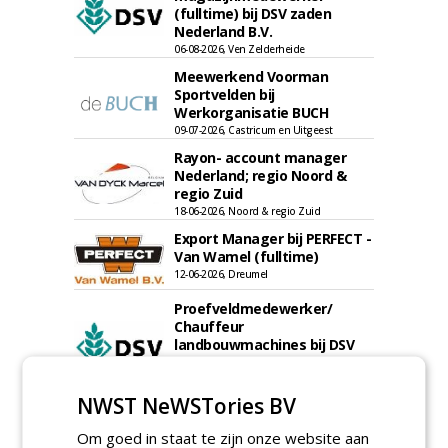
(fulltime) bij DSV zaden
Nederland B.V.
06-08-2026, Ven Zelderheide
Meewerkend Voorman
Sportvelden bij
Werkorganisatie BUCH
09-07-2026, Castricum en Uitgeest
Rayon- account manager
Nederland; regio Noord &
regio Zuid
18-06-2026, Noord & regio Zuid
Export Manager bij PERFECT -
Van Wamel (fulltime)
12-06-2026, Dreumel
Proefveldmedewerker/
Chauffeur
landbouwmachines bij DSV
zaden Nederland B.V.
06-08-2026, Ven-Zelderheide
NWST NeWSTories BV
Kasmedewerker (fulltime) bij
DSV zaden Nederland B.V.
Om goed in staat te zijn onze website aan
06-08-2026, Ven-Zelderheide