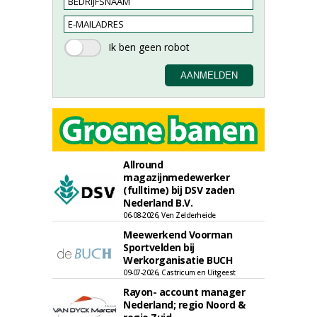
Allround
magazijnmedewerker
(fulltime) bij DSV zaden
Nederland B.V.
06-08-2026, Ven Zelderheide
Meewerkend Voorman
Sportvelden bij
Werkorganisatie BUCH
09-07-2026, Castricum en Uitgeest
Rayon- account manager
Nederland; regio Noord &