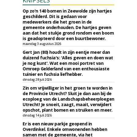
KNIPSELS
Op zo'n 140 bomen in Zeewolde zijn hartjes
geschilderd. Dit is gedaan voor
medewerkers die het groen in de
gemeente onderhouden. De hartjes geven
aan dat het stukje grond rondom een boom
is geadopteerd door een buurtbewoner.
maandag 3 augustus 2026
Gert Jan (80) houdt in zijn eentje meer dan
duizend fuchsia's: 'Alles geven en doen wat
je nog kunt'. Wat een mooi portret van
Omroep Gelderland van een enthousiaste
tuinier en fuchsia liefhebber.
dinsdag 28 juli 2026
Zin om vrijwilliger in het groen te worden in
de Provincie Utrecht? Sluit je dan aan bij de
ecoploeg van de Landschapsbeheerploegen
Utrecht! Je snoeit, zaagt, maait, verwijdert
opschot, plant bomen en struiken en meer.
dinsdag 14 juli 2026
Er is een nieuw parkje geopend in
Overdinkel. Enkele omwonenden hebben
samen met de gemeente, via het