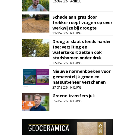
02-08-2026 | ARTIKEL
Schade aan gras door
trekker roept vragen op over
werkwijze bij droogte
31-07-2026 | NIEUWS
Droogte slaat steeds harder
toe: verzilting en
watertekort zetten ook
stadsbomen onder druk
22-07-2026 | NIEUWS
Nieuwe normenboeken voor
gemeentelijk groen en
natuurbeheer verschenen
27-07-2026 | NIEUWS
Groene transfers juli
09-07-2026 | NIEUWS