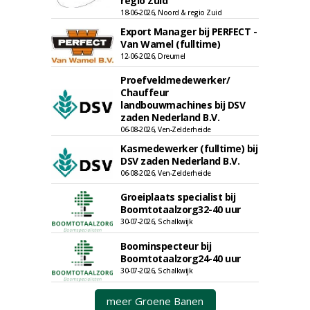
regio Zuid
18-06-2026, Noord & regio Zuid
Export Manager bij PERFECT -
Van Wamel (fulltime)
12-06-2026, Dreumel
Proefveldmedewerker/
Chauffeur
landbouwmachines bij DSV
zaden Nederland B.V.
06-08-2026, Ven-Zelderheide
Kasmedewerker (fulltime) bij
DSV zaden Nederland B.V.
06-08-2026, Ven-Zelderheide
Groeiplaats specialist bij
Boomtotaalzorg32-40 uur
30-07-2026, Schalkwijk
Boominspecteur bij
Boomtotaalzorg24-40 uur
30-07-2026, Schalkwijk
meer Groene Banen