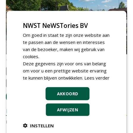
NWST NeWSTories BV
Om goed in staat te zijn onze website aan
te passen aan de wensen en interesses
van de bezoeker, maken wij gebruik van
cookies.
De Terras & Trends-showtuinen zijn een bezoek waard.
Deze gegevens zijn voor ons van belang
om voor u een prettige website ervaring
Buiter Beton
Hoveniersbedrijf L.T. Mad...
te kunnen blijven ontwikkelen.
Lees verder
BOOMKWEKERIJ T' MULLIGEN
AKKOORD
LOGIN
met je e-mailadres om te reageren.
AFWIJZEN
REACTIES
Er zijn nog geen reacties.
INSTELLEN