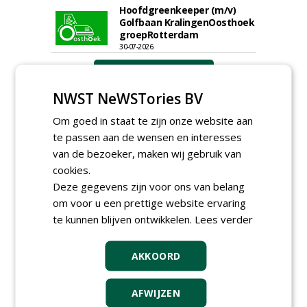
Hoofdgreenkeeper (m/v)
Golfbaan KralingenOosthoek
groepRotterdam
30-07-2026
meer Groene Banen
NWST NeWSTories BV
Om goed in staat te zijn onze website aan
te passen aan de wensen en interesses
van de bezoeker, maken wij gebruik van
cookies.
Deze gegevens zijn voor ons van belang
GREEN OUTLET
om voor u een prettige website ervaring
te kunnen blijven ontwikkelen.
Lees verder
Iedereen kan gratis kleine advertenties
plaatsen via zijn eigen account.
Plaats een gratis advertentie
AKKOORD
AFWIJZEN