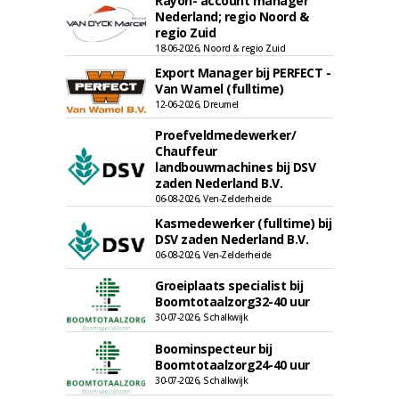
Rayon- account manager
Nederland; regio Noord &
regio Zuid
18-06-2026, Noord & regio Zuid
Export Manager bij PERFECT -
Van Wamel (fulltime)
12-06-2026, Dreumel
Proefveldmedewerker/
Chauffeur
landbouwmachines bij DSV
zaden Nederland B.V.
06-08-2026, Ven-Zelderheide
Kasmedewerker (fulltime) bij
DSV zaden Nederland B.V.
06-08-2026, Ven-Zelderheide
Groeiplaats specialist bij
Boomtotaalzorg32-40 uur
30-07-2026, Schalkwijk
Boominspecteur bij
Boomtotaalzorg24-40 uur
30-07-2026, Schalkwijk