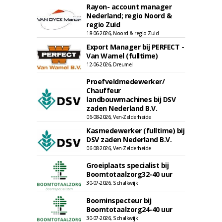
Rayon- account manager
Nederland; regio Noord &
regio Zuid
18-06-2026, Noord & regio Zuid
Export Manager bij PERFECT -
Van Wamel (fulltime)
12-06-2026, Dreumel
Proefveldmedewerker/
Chauffeur
landbouwmachines bij DSV
zaden Nederland B.V.
06-08-2026, Ven-Zelderheide
Kasmedewerker (fulltime) bij
DSV zaden Nederland B.V.
06-08-2026, Ven-Zelderheide
Groeiplaats specialist bij
Boomtotaalzorg32-40 uur
30-07-2026, Schalkwijk
Boominspecteur bij
Boomtotaalzorg24-40 uur
30-07-2026, Schalkwijk