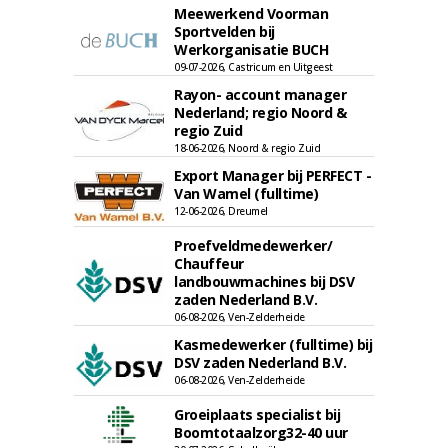
Meewerkend Voorman
Sportvelden bij
Werkorganisatie BUCH
09-07-2026, Castricum en Uitgeest
Rayon- account manager
Nederland; regio Noord &
regio Zuid
18-06-2026, Noord & regio Zuid
Export Manager bij PERFECT -
Van Wamel (fulltime)
12-06-2026, Dreumel
Proefveldmedewerker/
Chauffeur
landbouwmachines bij DSV
zaden Nederland B.V.
06-08-2026, Ven-Zelderheide
Kasmedewerker (fulltime) bij
DSV zaden Nederland B.V.
06-08-2026, Ven-Zelderheide
Groeiplaats specialist bij
Boomtotaalzorg32-40 uur