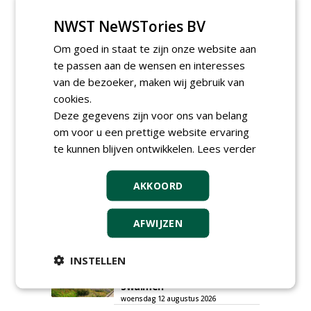
NWST NeWSTories BV
GREEN OUTLET
Om goed in staat te zijn onze website aan
te passen aan de wensen en interesses
Iedereen kan gratis kleine advertenties
van de bezoeker, maken wij gebruik van
plaatsen via zijn eigen account.
cookies.
Plaats een gratis advertentie
Deze gegevens zijn voor ons van belang
om voor u een prettige website ervaring
te kunnen blijven ontwikkelen.
Lees verder
AKKOORD
AFWIJZEN
AGENDA
INSTELLEN
Roadshow over
GreentoColour en Heem in
Swalmen
woensdag 12 augustus 2026