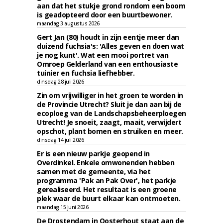
aan dat het stukje grond rondom een boom
is geadopteerd door een buurtbewoner.
maandag 3 augustus 2026
Gert Jan (80) houdt in zijn eentje meer dan
duizend fuchsia's: 'Alles geven en doen wat
je nog kunt'. Wat een mooi portret van
Omroep Gelderland van een enthousiaste
tuinier en fuchsia liefhebber.
dinsdag 28 juli 2026
Zin om vrijwilliger in het groen te worden in
de Provincie Utrecht? Sluit je dan aan bij de
ecoploeg van de Landschapsbeheerploegen
Utrecht! Je snoeit, zaagt, maait, verwijdert
opschot, plant bomen en struiken en meer.
dinsdag 14 juli 2026
Er is een nieuw parkje geopend in
Overdinkel. Enkele omwonenden hebben
samen met de gemeente, via het
programma 'Pak an Pak Over', het parkje
gerealiseerd. Het resultaat is een groene
plek waar de buurt elkaar kan ontmoeten.
maandag 15 juni 2026
De Drostendam in Oosterhout staat aan de